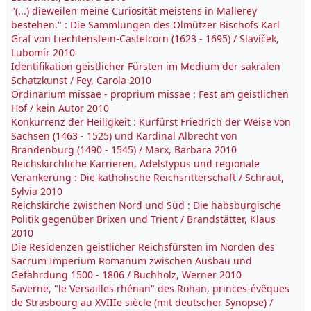
"(...) dieweilen meine Curiosität meistens in Mallerey
bestehen." : Die Sammlungen des Olmützer Bischofs Karl
Graf von Liechtenstein-Castelcorn (1623 - 1695) / Slavíček,
Lubomír 2010
Identifikation geistlicher Fürsten im Medium der sakralen
Schatzkunst / Fey, Carola 2010
Ordinarium missae - proprium missae : Fest am geistlichen
Hof / kein Autor 2010
Konkurrenz der Heiligkeit : Kurfürst Friedrich der Weise von
Sachsen (1463 - 1525) und Kardinal Albrecht von
Brandenburg (1490 - 1545) / Marx, Barbara 2010
Reichskirchliche Karrieren, Adelstypus und regionale
Verankerung : Die katholische Reichsritterschaft / Schraut,
Sylvia 2010
Reichskirche zwischen Nord und Süd : Die habsburgische
Politik gegenüber Brixen und Trient / Brandstätter, Klaus
2010
Die Residenzen geistlicher Reichsfürsten im Norden des
Sacrum Imperium Romanum zwischen Ausbau und
Gefährdung 1500 - 1806 / Buchholz, Werner 2010
Saverne, "le Versailles rhénan" des Rohan, princes-évêques
de Strasbourg au XVIIIe siècle (mit deutscher Synopse) /