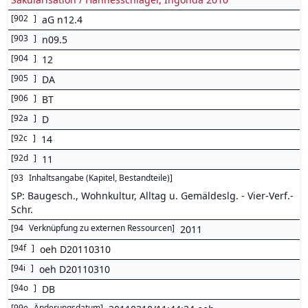
[
902
]
aG n12.4
[
903
]
n09.5
[
904
]
12
[
905
]
DA
[
906
]
BT
[
92a
]
D
[
92c
]
14
[
92d
]
11
[
93
Inhaltsangabe (Kapitel, Bestandteile)
]
SP: Baugesch., Wohnkultur, Alltag u. Gemäldeslg. - Vier-Verf.-
Schr.
[
94
Verknüpfung zu externen Ressourcen
]
2011
[
94f
]
oeh D20110310
[
94i
]
oeh D20110310
[
94o
]
DB
[
99e
Änderungsdatum
]