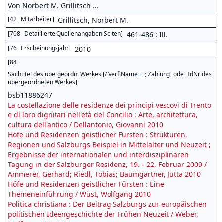
Von Norbert M. Grillitsch ...
[
42
Mitarbeiter
]
Grillitsch, Norbert M.
[
708
Detaillierte Quellenangaben Seiten
]
461-486 : Ill.
[
76
Erscheinungsjahr
]
2010
[
84
Sachtitel des übergeordn. Werkes [/ Verf.Name] [ ; Zählung] ode _IdNr des
übergeordneten Werkes
]
bsb11886247
La costellazione delle residenze dei principi vescovi di Trento
e di loro dignitari nell'età del Concilio : Arte, architettura,
cultura dell'antico / Dellantonio, Giovanni 2010
Höfe und Residenzen geistlicher Fürsten : Strukturen,
Regionen und Salzburgs Beispiel in Mittelalter und Neuzeit ;
Ergebnisse der internationalen und interdisziplinären
Tagung in der Salzburger Residenz, 19. - 22. Februar 2009 /
Ammerer, Gerhard; Riedl, Tobias; Baumgartner, Jutta 2010
Höfe und Residenzen geistlicher Fürsten : Eine
Themeneinführung / Wüst, Wolfgang 2010
Politica christiana : Der Beitrag Salzburgs zur europäischen
politischen Ideengeschichte der Frühen Neuzeit / Weber,