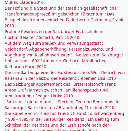
Muller, Claude 2010
Der Hof und die Stadt und der staatlich-gesellschaftliche
Transformationsprozeß im geistlichen Fürstentum : Das
Beispiel des frühneuzeitlichen Paderborn / Göttmann, Frank
2010
Profane Residenzen der Salzburger Erzbischöfe im
Hochmittelalter / Schicht, Patrick 2010
Auf dem Weg zum Steuer- und Verwaltungsstaat :
Geldbedarf, Abgabenerhöhung, Personalzuwachs, und
Abgeltung von Reallohnverlusten? ; Notizen zum Salzburger
Hofstaat um 1600 / Ammerer, Gerhard; Mühlbacher,
Katharina Karin 2010
Die Landkartengalerie des Fürsterzbischofs Wolf Dietrich von
Raitenau in der Salzburger Residenz / Roemer, Lisa 2010
Das Salzburger Appartement des Fürsterzbischofs Franz
Anton Graf Harrach zwischen Familienanspruch und
Amtstradition / Seeger, Ulrike 2010
"Sic transit gloria mundi" : Sterben, Tod und Begräbnis der
Salzburger Barockfürsten / Brandhuber, Christoph 2010
Die Kapelle von Erzbischof Friedrich Fürst zu Schwarzenberg
(1809 - 1885) in der Salzburger Residenz : Ein Beitrag zum
Schicksal der Residenz und der Erzbischöfe nach der
Säkularisation / Hannesschläger, Ingonda 2010