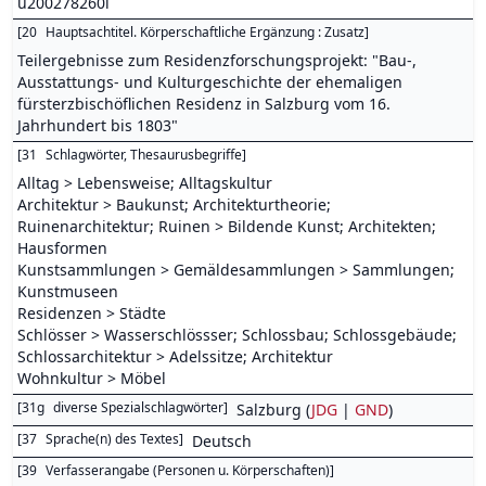
u200278260l
[
20
Hauptsachtitel. Körperschaftliche Ergänzung : Zusatz
]
Teilergebnisse zum Residenzforschungsprojekt: "Bau-,
Ausstattungs- und Kulturgeschichte der ehemaligen
fürsterzbischöflichen Residenz in Salzburg vom 16.
Jahrhundert bis 1803"
[
31
Schlagwörter, Thesaurusbegriffe
]
Alltag > Lebensweise; Alltagskultur
Architektur > Baukunst; Architekturtheorie;
Ruinenarchitektur; Ruinen > Bildende Kunst; Architekten;
Hausformen
Kunstsammlungen > Gemäldesammlungen > Sammlungen;
Kunstmuseen
Residenzen > Städte
Schlösser > Wasserschlössser; Schlossbau; Schlossgebäude;
Schlossarchitektur > Adelssitze; Architektur
Wohnkultur > Möbel
[
31g
diverse Spezialschlagwörter
]
Salzburg (
JDG
|
GND
)
[
37
Sprache(n) des Textes
]
Deutsch
[
39
Verfasserangabe (Personen u. Körperschaften)
]