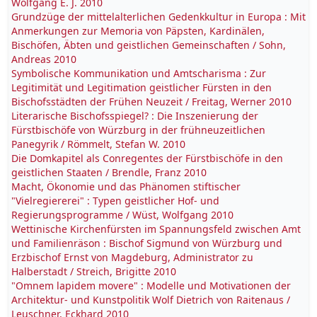
Wolfgang E. J. 2010
Grundzüge der mittelalterlichen Gedenkkultur in Europa : Mit
Anmerkungen zur Memoria von Päpsten, Kardinälen,
Bischöfen, Äbten und geistlichen Gemeinschaften / Sohn,
Andreas 2010
Symbolische Kommunikation und Amtscharisma : Zur
Legitimität und Legitimation geistlicher Fürsten in den
Bischofsstädten der Frühen Neuzeit / Freitag, Werner 2010
Literarische Bischofsspiegel? : Die Inszenierung der
Fürstbischöfe von Würzburg in der frühneuzeitlichen
Panegyrik / Römmelt, Stefan W. 2010
Die Domkapitel als Conregentes der Fürstbischöfe in den
geistlichen Staaten / Brendle, Franz 2010
Macht, Ökonomie und das Phänomen stiftischer
"Vielregiererei" : Typen geistlicher Hof- und
Regierungsprogramme / Wüst, Wolfgang 2010
Wettinische Kirchenfürsten im Spannungsfeld zwischen Amt
und Familienräson : Bischof Sigmund von Würzburg und
Erzbischof Ernst von Magdeburg, Administrator zu
Halberstadt / Streich, Brigitte 2010
"Omnem lapidem movere" : Modelle und Motivationen der
Architektur- und Kunstpolitik Wolf Dietrich von Raitenaus /
Leuschner, Eckhard 2010