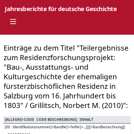
Jahresberichte für deutsche Geschichte
Open main menu
Einträge zu dem Titel "Teilergebnisse
zum Residenzforschungsprojekt:
"Bau-, Ausstattungs- und
Kulturgeschichte der ehemaligen
fürsterzbischöflichen Residenz in
Salzburg vom 16. Jahrhundert bis
1803" / Grillitsch, Norbert M. (2010)":
[
ALLEGRO-CODE
CODE BESCHREIBUNG
]
INHALT
[
00
Identifikationsnummer[+BandNr[+TeilNr[+...]]][=Bandbezeichnung]
]