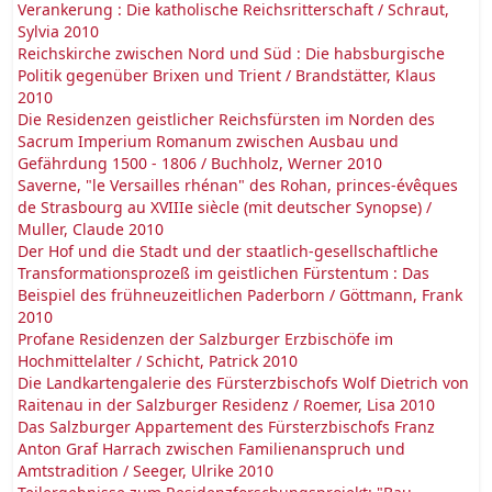
Verankerung : Die katholische Reichsritterschaft / Schraut,
Sylvia 2010
Reichskirche zwischen Nord und Süd : Die habsburgische
Politik gegenüber Brixen und Trient / Brandstätter, Klaus
2010
Die Residenzen geistlicher Reichsfürsten im Norden des
Sacrum Imperium Romanum zwischen Ausbau und
Gefährdung 1500 - 1806 / Buchholz, Werner 2010
Saverne, "le Versailles rhénan" des Rohan, princes-évêques
de Strasbourg au XVIIIe siècle (mit deutscher Synopse) /
Muller, Claude 2010
Der Hof und die Stadt und der staatlich-gesellschaftliche
Transformationsprozeß im geistlichen Fürstentum : Das
Beispiel des frühneuzeitlichen Paderborn / Göttmann, Frank
2010
Profane Residenzen der Salzburger Erzbischöfe im
Hochmittelalter / Schicht, Patrick 2010
Die Landkartengalerie des Fürsterzbischofs Wolf Dietrich von
Raitenau in der Salzburger Residenz / Roemer, Lisa 2010
Das Salzburger Appartement des Fürsterzbischofs Franz
Anton Graf Harrach zwischen Familienanspruch und
Amtstradition / Seeger, Ulrike 2010