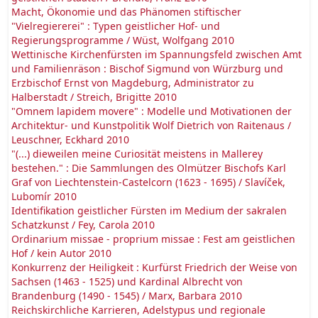
Macht, Ökonomie und das Phänomen stiftischer
"Vielregiererei" : Typen geistlicher Hof- und
Regierungsprogramme / Wüst, Wolfgang 2010
Wettinische Kirchenfürsten im Spannungsfeld zwischen Amt
und Familienräson : Bischof Sigmund von Würzburg und
Erzbischof Ernst von Magdeburg, Administrator zu
Halberstadt / Streich, Brigitte 2010
"Omnem lapidem movere" : Modelle und Motivationen der
Architektur- und Kunstpolitik Wolf Dietrich von Raitenaus /
Leuschner, Eckhard 2010
"(...) dieweilen meine Curiosität meistens in Mallerey
bestehen." : Die Sammlungen des Olmützer Bischofs Karl
Graf von Liechtenstein-Castelcorn (1623 - 1695) / Slavíček,
Lubomír 2010
Identifikation geistlicher Fürsten im Medium der sakralen
Schatzkunst / Fey, Carola 2010
Ordinarium missae - proprium missae : Fest am geistlichen
Hof / kein Autor 2010
Konkurrenz der Heiligkeit : Kurfürst Friedrich der Weise von
Sachsen (1463 - 1525) und Kardinal Albrecht von
Brandenburg (1490 - 1545) / Marx, Barbara 2010
Reichskirchliche Karrieren, Adelstypus und regionale