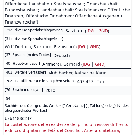
Öffentliche Haushalte > Staatshaushalt; Finanzhaushalt;
Bundeshaushalt; Landeshaushalt; Staatsfinanzen; Öffentliche
Finanzen; Öffentliche Einnahmen; Öffentliche Ausgaben >
Finanzwirtschaft
[
31g
diverse Spezialschlagwörter
]
Salzburg (
JDG
|
GND
)
[
31p
diverse Spezialschlagwörter
]
Wolf Dietrich, Salzburg, Erzbischof (
JDG
|
GND
)
[
37
Sprache(n) des Textes
]
Deutsch
[
40
Hauptverfasser
]
Ammerer, Gerhard (
JDG
|
GND
)
[
402
weitere Verfasser
]
Mühlbacher, Katharina Karin
[
708
Detaillierte Quellenangaben Seiten
]
407-427 : Tab.
[
76
Erscheinungsjahr
]
2010
[
84
Sachtitel des übergeordn. Werkes [/ Verf.Name] [ ; Zählung] ode _IdNr des
übergeordneten Werkes
]
bsb11886247
La costellazione delle residenze dei principi vescovi di Trento
e di loro dignitari nell'età del Concilio : Arte, architettura,