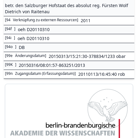
betr. den Salzburger Hofstaat des absolut reg. Fürsten Wolf
Dietrich von Raitenau
[
94
Verknüpfung zu externen Ressourcen
]
2011
[
94f
]
oeh D20110310
[
94i
]
oeh D20110310
[
94o
]
DB
[
99e
Änderungsdatum
]
20150313/15:21:30-378834/1233 obar
[
99K
]
20150316/08:01:57-863251/2013
[
99n
Zugangsdatum (Erfassungsdatum)
]
20110113/16:45:40 rob