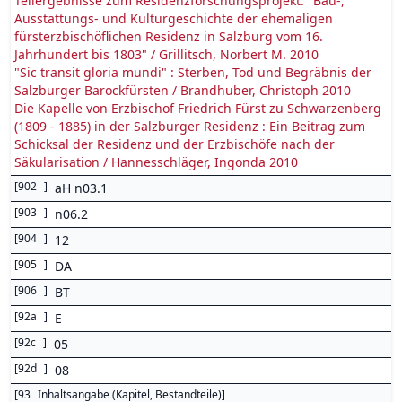
Teilergebnisse zum Residenzforschungsprojekt: "Bau-,
Ausstattungs- und Kulturgeschichte der ehemaligen
fürsterzbischöflichen Residenz in Salzburg vom 16.
Jahrhundert bis 1803" / Grillitsch, Norbert M. 2010
"Sic transit gloria mundi" : Sterben, Tod und Begräbnis der
Salzburger Barockfürsten / Brandhuber, Christoph 2010
Die Kapelle von Erzbischof Friedrich Fürst zu Schwarzenberg
(1809 - 1885) in der Salzburger Residenz : Ein Beitrag zum
Schicksal der Residenz und der Erzbischöfe nach der
Säkularisation / Hannesschläger, Ingonda 2010
[
902
]
aH n03.1
[
903
]
n06.2
[
904
]
12
[
905
]
DA
[
906
]
BT
[
92a
]
E
[
92c
]
05
[
92d
]
08
[
93
Inhaltsangabe (Kapitel, Bestandteile)
]