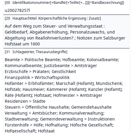
[
00
Identifikationsnummer[+BandNr[+TeilNr[+...]]][=Bandbezeichnung]
]
u200278257l
[
20
Hauptsachtitel. Körperschaftliche Ergänzung : Zusatz
]
Auf dem Weg zum Steuer- und Verwaltungsstaat :
Geldbedarf, Abgabenerhöhung, Personalzuwachs, und
Abgeltung von Reallohnverlusten? ; Notizen zum Salzburger
Hofstaat um 1600
[
31
Schlagwörter, Thesaurusbegriffe
]
Beamte > Politische Beamte; Hofbeamte; Kolonialbeamte;
Kommunalbeamte; Justizbeamte > Amtsträger
Erzbischöfe > Prälaten; Geistlichkeit
Finanzpolitik > Wirtschaftspolitik
Hofämter > Erbhofämter; Marschall (Hofamt); Mundschenk;
Hofstab; Hausmeier; Kämmerer (Hofamt); Kanzler (Hofamt);
Räte (Hofamt); Hofstaat; Hofmeister > Amtsträger
Residenzen > Städte
Steuern > Öffentliche Haushalte; Gemeindehaushalte
Verwaltung > Amtsbücher; Kommunalverwaltung;
Stadtverwaltung; Gemeindeverwaltung > Instruktionen
Fürstenhöfe > Höfe; Hofhaltung; Höfische Gesellschaft;
Hofgesellschaft; Hofstaat