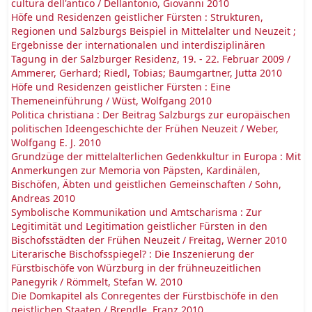
cultura dell'antico / Dellantonio, Giovanni 2010
Höfe und Residenzen geistlicher Fürsten : Strukturen,
Regionen und Salzburgs Beispiel in Mittelalter und Neuzeit ;
Ergebnisse der internationalen und interdisziplinären
Tagung in der Salzburger Residenz, 19. - 22. Februar 2009 /
Ammerer, Gerhard; Riedl, Tobias; Baumgartner, Jutta 2010
Höfe und Residenzen geistlicher Fürsten : Eine
Themeneinführung / Wüst, Wolfgang 2010
Politica christiana : Der Beitrag Salzburgs zur europäischen
politischen Ideengeschichte der Frühen Neuzeit / Weber,
Wolfgang E. J. 2010
Grundzüge der mittelalterlichen Gedenkkultur in Europa : Mit
Anmerkungen zur Memoria von Päpsten, Kardinälen,
Bischöfen, Äbten und geistlichen Gemeinschaften / Sohn,
Andreas 2010
Symbolische Kommunikation und Amtscharisma : Zur
Legitimität und Legitimation geistlicher Fürsten in den
Bischofsstädten der Frühen Neuzeit / Freitag, Werner 2010
Literarische Bischofsspiegel? : Die Inszenierung der
Fürstbischöfe von Würzburg in der frühneuzeitlichen
Panegyrik / Römmelt, Stefan W. 2010
Die Domkapitel als Conregentes der Fürstbischöfe in den
geistlichen Staaten / Brendle, Franz 2010