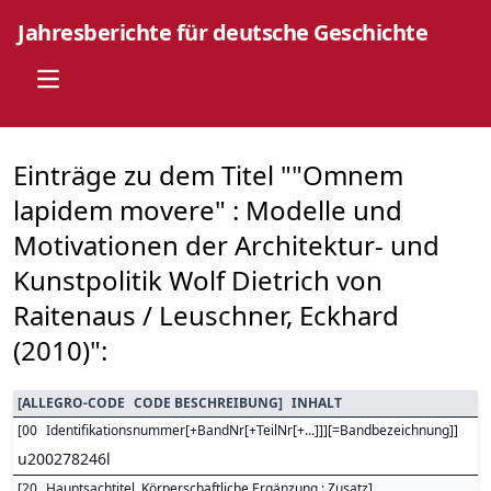
Jahresberichte für deutsche Geschichte
Open main menu
Einträge zu dem Titel ""Omnem
lapidem movere" : Modelle und
Motivationen der Architektur- und
Kunstpolitik Wolf Dietrich von
Raitenaus / Leuschner, Eckhard
(2010)":
[
ALLEGRO-CODE
CODE BESCHREIBUNG
]
INHALT
[
00
Identifikationsnummer[+BandNr[+TeilNr[+...]]][=Bandbezeichnung]
]
u200278246l
[
20
Hauptsachtitel. Körperschaftliche Ergänzung : Zusatz
]