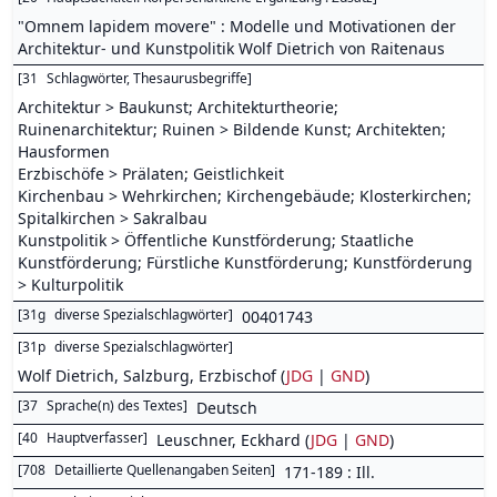
"Omnem lapidem movere" : Modelle und Motivationen der
Architektur- und Kunstpolitik Wolf Dietrich von Raitenaus
[
31
Schlagwörter, Thesaurusbegriffe
]
Architektur > Baukunst; Architekturtheorie;
Ruinenarchitektur; Ruinen > Bildende Kunst; Architekten;
Hausformen
Erzbischöfe > Prälaten; Geistlichkeit
Kirchenbau > Wehrkirchen; Kirchengebäude; Klosterkirchen;
Spitalkirchen > Sakralbau
Kunstpolitik > Öffentliche Kunstförderung; Staatliche
Kunstförderung; Fürstliche Kunstförderung; Kunstförderung
> Kulturpolitik
[
31g
diverse Spezialschlagwörter
]
00401743
[
31p
diverse Spezialschlagwörter
]
Wolf Dietrich, Salzburg, Erzbischof (
JDG
|
GND
)
[
37
Sprache(n) des Textes
]
Deutsch
[
40
Hauptverfasser
]
Leuschner, Eckhard (
JDG
|
GND
)
[
708
Detaillierte Quellenangaben Seiten
]
171-189 : Ill.