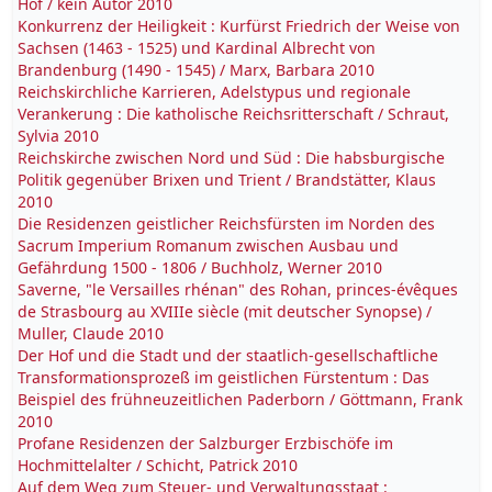
Hof / kein Autor 2010
Konkurrenz der Heiligkeit : Kurfürst Friedrich der Weise von
Sachsen (1463 - 1525) und Kardinal Albrecht von
Brandenburg (1490 - 1545) / Marx, Barbara 2010
Reichskirchliche Karrieren, Adelstypus und regionale
Verankerung : Die katholische Reichsritterschaft / Schraut,
Sylvia 2010
Reichskirche zwischen Nord und Süd : Die habsburgische
Politik gegenüber Brixen und Trient / Brandstätter, Klaus
2010
Die Residenzen geistlicher Reichsfürsten im Norden des
Sacrum Imperium Romanum zwischen Ausbau und
Gefährdung 1500 - 1806 / Buchholz, Werner 2010
Saverne, "le Versailles rhénan" des Rohan, princes-évêques
de Strasbourg au XVIIIe siècle (mit deutscher Synopse) /
Muller, Claude 2010
Der Hof und die Stadt und der staatlich-gesellschaftliche
Transformationsprozeß im geistlichen Fürstentum : Das
Beispiel des frühneuzeitlichen Paderborn / Göttmann, Frank
2010
Profane Residenzen der Salzburger Erzbischöfe im
Hochmittelalter / Schicht, Patrick 2010
Auf dem Weg zum Steuer- und Verwaltungsstaat :