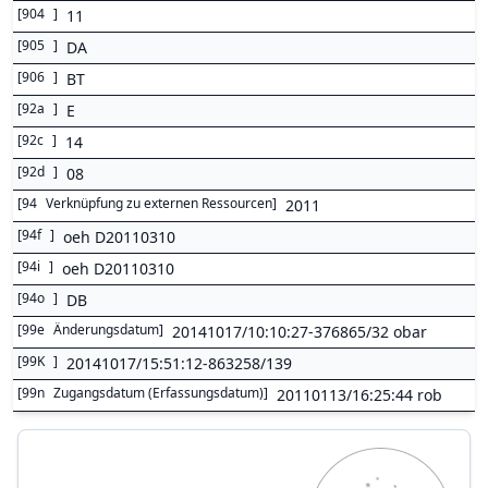
[
904
]
11
[
905
]
DA
[
906
]
BT
[
92a
]
E
[
92c
]
14
[
92d
]
08
[
94
Verknüpfung zu externen Ressourcen
]
2011
[
94f
]
oeh D20110310
[
94i
]
oeh D20110310
[
94o
]
DB
[
99e
Änderungsdatum
]
20141017/10:10:27-376865/32 obar
[
99K
]
20141017/15:51:12-863258/139
[
99n
Zugangsdatum (Erfassungsdatum)
]
20110113/16:25:44 rob