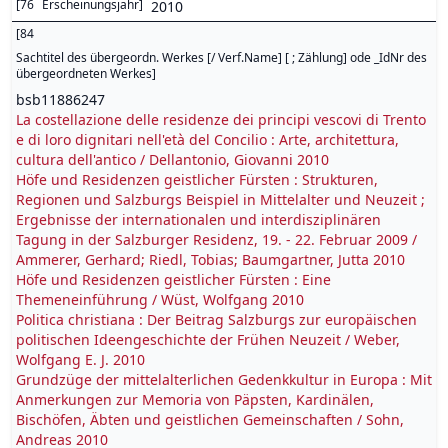
[
76
Erscheinungsjahr
]
2010
[
84
Sachtitel des übergeordn. Werkes [/ Verf.Name] [ ; Zählung] ode _IdNr des
übergeordneten Werkes
]
bsb11886247
La costellazione delle residenze dei principi vescovi di Trento
e di loro dignitari nell'età del Concilio : Arte, architettura,
cultura dell'antico / Dellantonio, Giovanni 2010
Höfe und Residenzen geistlicher Fürsten : Strukturen,
Regionen und Salzburgs Beispiel in Mittelalter und Neuzeit ;
Ergebnisse der internationalen und interdisziplinären
Tagung in der Salzburger Residenz, 19. - 22. Februar 2009 /
Ammerer, Gerhard; Riedl, Tobias; Baumgartner, Jutta 2010
Höfe und Residenzen geistlicher Fürsten : Eine
Themeneinführung / Wüst, Wolfgang 2010
Politica christiana : Der Beitrag Salzburgs zur europäischen
politischen Ideengeschichte der Frühen Neuzeit / Weber,
Wolfgang E. J. 2010
Grundzüge der mittelalterlichen Gedenkkultur in Europa : Mit
Anmerkungen zur Memoria von Päpsten, Kardinälen,
Bischöfen, Äbten und geistlichen Gemeinschaften / Sohn,
Andreas 2010