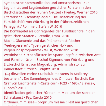
Symbolische Kommunikation und Amtscharisma : Zur
Legitimität und Legitimation geistlicher Fürsten in den
Bischofsstädten der Frühen Neuzeit / Freitag, Werner 2010
Literarische Bischofsspiegel? : Die Inszenierung der
Fürstbischöfe von Würzburg in der frühneuzeitlichen
Panegyrik / Römmelt, Stefan W. 2010
Die Domkapitel als Conregentes der Fürstbischöfe in den
geistlichen Staaten / Brendle, Franz 2010
Macht, Ökonomie und das Phänomen stiftischer
"Vielregiererei" : Typen geistlicher Hof- und
Regierungsprogramme / Wüst, Wolfgang 2010
Wettinische Kirchenfürsten im Spannungsfeld zwischen Amt
und Familienräson : Bischof Sigmund von Würzburg und
Erzbischof Ernst von Magdeburg, Administrator zu
Halberstadt / Streich, Brigitte 2010
"(...) dieweilen meine Curiosität meistens in Mallerey
bestehen." : Die Sammlungen des Olmützer Bischofs Karl
Graf von Liechtenstein-Castelcorn (1623 - 1695) / Slavíček,
Lubomír 2010
Identifikation geistlicher Fürsten im Medium der sakralen
Schatzkunst / Fey, Carola 2010
Ordinarium missae - proprium missae : Fest am geistlichen