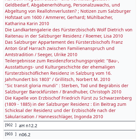
Geldbedarf, Abgabenerhöhung, Personalzuwachs, und
Abgeltung von Reallohnverlusten? ; Notizen zum Salzburger
Hofstaat um 1600 / Ammerer, Gerhard; Mühlbacher,
Katharina Karin 2010
Die Landkartengalerie des Fürsterzbischofs Wolf Dietrich von
Raitenau in der Salzburger Residenz / Roemer, Lisa 2010
Das Salzburger Appartement des Fürsterzbischofs Franz
Anton Graf Harrach zwischen Familienanspruch und
Amtstradition / Seeger, Ulrike 2010
Teilergebnisse zum Residenzforschungsprojekt: "Bau-,
Ausstattungs- und Kulturgeschichte der ehemaligen
fürsterzbischöflichen Residenz in Salzburg vom 16.
Jahrhundert bis 1803" / Grillitsch, Norbert M. 2010
"Sic transit gloria mundi" : Sterben, Tod und Begräbnis der
Salzburger Barockfürsten / Brandhuber, Christoph 2010
Die Kapelle von Erzbischof Friedrich Fürst zu Schwarzenberg
(1809 - 1885) in der Salzburger Residenz : Ein Beitrag zum
Schicksal der Residenz und der Erzbischöfe nach der
Säkularisation / Hannesschläger, Ingonda 2010
[
902
]
aH n12.2
[
903
]
n06.2