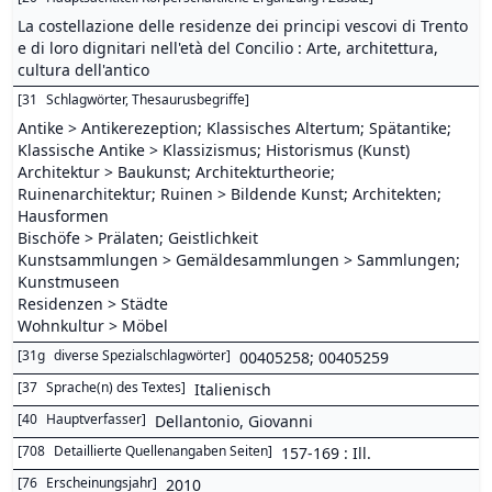
La costellazione delle residenze dei principi vescovi di Trento
e di loro dignitari nell'età del Concilio : Arte, architettura,
cultura dell'antico
[
31
Schlagwörter, Thesaurusbegriffe
]
Antike > Antikerezeption; Klassisches Altertum; Spätantike;
Klassische Antike > Klassizismus; Historismus (Kunst)
Architektur > Baukunst; Architekturtheorie;
Ruinenarchitektur; Ruinen > Bildende Kunst; Architekten;
Hausformen
Bischöfe > Prälaten; Geistlichkeit
Kunstsammlungen > Gemäldesammlungen > Sammlungen;
Kunstmuseen
Residenzen > Städte
Wohnkultur > Möbel
[
31g
diverse Spezialschlagwörter
]
00405258; 00405259
[
37
Sprache(n) des Textes
]
Italienisch
[
40
Hauptverfasser
]
Dellantonio, Giovanni
[
708
Detaillierte Quellenangaben Seiten
]
157-169 : Ill.
[
76
Erscheinungsjahr
]
2010