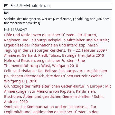
[
81
Allg.Fußnote
]
Mit dt. Res.
[
84
Sachtitel des übergeordn. Werkes [/ Verf.Name] [ ; Zählung] ode _IdNr des
übergeordneten Werkes
]
bsb11886247
Höfe und Residenzen geistlicher Fürsten : Strukturen,
Regionen und Salzburgs Beispiel in Mittelalter und Neuzeit ;
Ergebnisse der internationalen und interdisziplinären
Tagung in der Salzburger Residenz, 19. - 22. Februar 2009 /
Ammerer, Gerhard; Riedl, Tobias; Baumgartner, Jutta 2010
Höfe und Residenzen geistlicher Fürsten : Eine
Themeneinführung / Wüst, Wolfgang 2010
Politica christiana : Der Beitrag Salzburgs zur europäischen
politischen Ideengeschichte der Frühen Neuzeit / Weber,
Wolfgang E. J. 2010
Grundzüge der mittelalterlichen Gedenkkultur in Europa : Mit
Anmerkungen zur Memoria von Päpsten, Kardinälen,
Bischöfen, Äbten und geistlichen Gemeinschaften / Sohn,
Andreas 2010
Symbolische Kommunikation und Amtscharisma : Zur
Legitimität und Legitimation geistlicher Fürsten in den