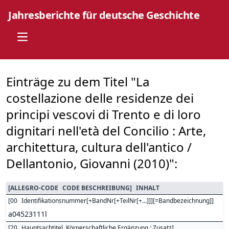
Jahresberichte für deutsche Geschichte
Open main menu
Einträge zu dem Titel "La
costellazione delle residenze dei
principi vescovi di Trento e di loro
dignitari nell'età del Concilio : Arte,
architettura, cultura dell'antico /
Dellantonio, Giovanni (2010)":
[
ALLEGRO-CODE
CODE BESCHREIBUNG
]
INHALT
[
00
Identifikationsnummer[+BandNr[+TeilNr[+...]]][=Bandbezeichnung]
]
a04523111l
[
20
Hauptsachtitel. Körperschaftliche Ergänzung : Zusatz
]