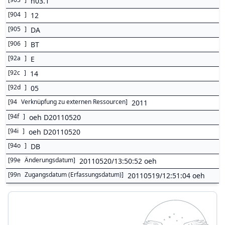
n03.1
[
904
]
12
[
905
]
DA
[
906
]
BT
[
92a
]
E
[
92c
]
14
[
92d
]
05
[
94
Verknüpfung zu externen Ressourcen
]
2011
[
94f
]
oeh D20110520
[
94i
]
oeh D20110520
[
94o
]
DB
[
99e
Änderungsdatum
]
20110520/13:50:52 oeh
[
99n
Zugangsdatum (Erfassungsdatum)
]
20110519/12:51:04 oeh