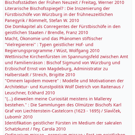
Bischofsstädten der Frühen Neuzeit / Freitag, Werner 2010
Literarische Bischofsspiegel? : Die Inszenierung der
Fürstbischöfe von Würzburg in der frühneuzeitlichen
Panegyrik / Römmelt, Stefan W. 2010
Die Domkapitel als Conregentes der Fürstbischöfe in den
geistlichen Staaten / Brendle, Franz 2010
Macht, Ökonomie und das Phänomen stiftischer
"Vielregiererei" : Typen geistlicher Hof- und
Regierungsprogramme / Wüst, Wolfgang 2010
Wettinische Kirchenfürsten im Spannungsfeld zwischen Amt
und Familienräson : Bischof Sigmund von Würzburg und
Erzbischof Ernst von Magdeburg, Administrator zu
Halberstadt / Streich, Brigitte 2010
"Omnem lapidem movere" : Modelle und Motivationen der
Architektur- und Kunstpolitik Wolf Dietrich von Raitenaus /
Leuschner, Eckhard 2010
"(...) dieweilen meine Curiosität meistens in Mallerey
bestehen." : Die Sammlungen des Olmützer Bischofs Karl
Graf von Liechtenstein-Castelcorn (1623 - 1695) / Slavíček,
Lubomír 2010
Identifikation geistlicher Fürsten im Medium der sakralen
Schatzkunst / Fey, Carola 2010
Ordinarium missae - proprium missae : Fest am geistlichen