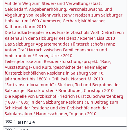
Auf dem Weg zum Steuer- und Verwaltungsstaat :
Geldbedarf, Abgabenerhöhung, Personalzuwachs, und
Abgeltung von Reallohnverlusten? ; Notizen zum Salzburger
Hofstaat um 1600 / Ammerer, Gerhard; Mühlbacher,
Katharina Karin 2010
Die Landkartengalerie des Fürsterzbischofs Wolf Dietrich von
Raitenau in der Salzburger Residenz / Roemer, Lisa 2010
Das Salzburger Appartement des Fürsterzbischofs Franz
Anton Graf Harrach zwischen Familienanspruch und
Amtstradition / Seeger, Ulrike 2010
Teilergebnisse zum Residenzforschungsprojekt: "Bau-,
Ausstattungs- und Kulturgeschichte der ehemaligen
fürsterzbischöflichen Residenz in Salzburg vom 16.
Jahrhundert bis 1803" / Grillitsch, Norbert M. 2010
"Sic transit gloria mundi" : Sterben, Tod und Begräbnis der
Salzburger Barockfürsten / Brandhuber, Christoph 2010
Die Kapelle von Erzbischof Friedrich Fürst zu Schwarzenberg
(1809 - 1885) in der Salzburger Residenz : Ein Beitrag zum
Schicksal der Residenz und der Erzbischöfe nach der
Säkularisation / Hannesschläger, Ingonda 2010
[
902
]
aH n12.4
[
903
]