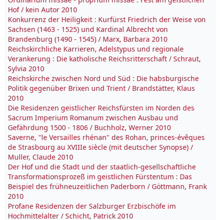
Hof / kein Autor 2010
Konkurrenz der Heiligkeit : Kurfürst Friedrich der Weise von
Sachsen (1463 - 1525) und Kardinal Albrecht von
Brandenburg (1490 - 1545) / Marx, Barbara 2010
Reichskirchliche Karrieren, Adelstypus und regionale
Verankerung : Die katholische Reichsritterschaft / Schraut,
Sylvia 2010
Reichskirche zwischen Nord und Süd : Die habsburgische
Politik gegenüber Brixen und Trient / Brandstätter, Klaus
2010
Die Residenzen geistlicher Reichsfürsten im Norden des
Sacrum Imperium Romanum zwischen Ausbau und
Gefährdung 1500 - 1806 / Buchholz, Werner 2010
Saverne, "le Versailles rhénan" des Rohan, princes-évêques
de Strasbourg au XVIIIe siècle (mit deutscher Synopse) /
Muller, Claude 2010
Der Hof und die Stadt und der staatlich-gesellschaftliche
Transformationsprozeß im geistlichen Fürstentum : Das
Beispiel des frühneuzeitlichen Paderborn / Göttmann, Frank
2010
Profane Residenzen der Salzburger Erzbischöfe im
Hochmittelalter / Schicht, Patrick 2010