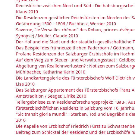
Reichskirche zwischen Nord und Süd : Die habsburgische Po
Klaus 2010
Die Residenzen geistlicher Reichsfürsten im Norden d
Gefährdung 1500 - 1806 / Buchholz, Werner 2010
Saverne, "le Versailles rhénan" des Rohan, princes-évêque
Synopse) / Muller, Claude 2010
Der Hof und die Stadt und der staatlich-gesellschaftliche
Das Beispiel des frühneuzeitlichen Paderborn / Göttmann,
Profane Residenzen der Salzburger Erzbischöfe im Hochmitt
Auf dem Weg zum Steuer- und Verwaltungsstaat : Geldbe
Abgeltung von Reallohnverlusten? ; Notizen zum Salzburg
Mühlbacher, Katharina Karin 2010
Die Landkartengalerie des Fürsterzbischofs Wolf Dietrich 
Lisa 2010
Das Salzburger Appartement des Fürsterzbischofs Franz 
Amtstradition / Seeger, Ulrike 2010
Teilergebnisse zum Residenzforschungsprojekt: "Bau-, Au
fürsterzbischöflichen Residenz in Salzburg vom 16. Jahrhun
"Sic transit gloria mundi" : Sterben, Tod und Begräbnis d
2010
Die Kapelle von Erzbischof Friedrich Fürst zu Schwarzenber
Beitrag zum Schicksal der Residenz und der Erzbischöfe n