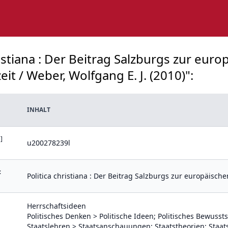
ristiana : Der Beitrag Salzburgs zur euro
t / Weber, Wolfgang E. J. (2010)":
INHALT
]
u200278239l
:
Politica christiana : Der Beitrag Salzburgs zur europäisc
Herrschaftsideen
Politisches Denken > Politische Ideen; Politisches Bewusstse
Staatslehren > Staatsanschauungen; Staatstheorien; Staat