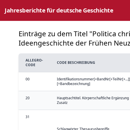
Jahresberichte für deutsche Geschichte
Einträge zu dem Titel "Politica ch
Ideengeschichte der Frühen Neuzei
ALLEGRO-
CODE BESCHREIBUNG
CODE
00
Identifikationsnummer[+BandNr[+TeilNr[+...]]
[=Bandbezeichnung]
20
Hauptsachtitel. Körperschaftliche Ergänzung 
Zusatz
31
Schlagwörter, Thesaurusbegriffe