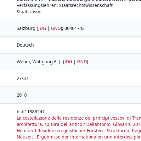
Verfassungslehren; Staatsrechtswissenschaft
Staatsräson
Salzburg (
JDG
|
GND
); 00401743
Deutsch
Weber, Wolfgang E. J. (
JDG
|
GND
)
27-37
2010
bsb11886247
La costellazione delle residenze dei principi vescovi di Trent
architettura, cultura dell'antico / Dellantonio, Giovanni 201
Höfe und Residenzen geistlicher Fürsten : Strukturen, Reg
Neuzeit ; Ergebnisse der internationalen und interdiszipli