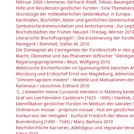
Februar 2009 / Ammerer, Gerhard; Riedl, Tobias; Baumgartn
Höfe und Residenzen geistlicher Fürsten : Eine Themenei
Grundzüge der mittelalterlichen Gedenkkultur in Europa 
Kardinälen, Bischöfen, Äbten und geistlichen Gemeinscha
Symbolische Kommunikation und Amtscharisma : Zur Legitim
Bischofsstädten der Frühen Neuzeit / Freitag, Werner 201
Literarische Bischofsspiegel? : Die Inszenierung der Fürs
Panegyrik / Römmelt, Stefan W. 2010
Die Domkapitel als Conregentes der Fürstbischöfe in den g
Macht, Ökonomie und das Phänomen stiftischer "Vielregiere
Regierungsprogramme / Wüst, Wolfgang 2010
Wettinische Kirchenfürsten im Spannungsfeld zwischen A
Würzburg und Erzbischof Ernst von Magdeburg, Administrat
"Omnem lapidem movere" : Modelle und Motivationen der A
Raitenaus / Leuschner, Eckhard 2010
"(...) dieweilen meine Curiosität meistens in Mallerey be
Graf von Liechtenstein-Castelcorn (1623 - 1695) / Slavíček,
Identifikation geistlicher Fürsten im Medium der sakralen 
Ordinarium missae - proprium missae : Fest am geistlichen
Konkurrenz der Heiligkeit : Kurfürst Friedrich der Weise v
Brandenburg (1490 - 1545) / Marx, Barbara 2010
Reichskirchliche Karrieren, Adelstypus und regionale Veran
Sylvia 2010