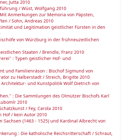
er, Jutta 2010
nführung / Wüst, Wolfgang 2010
: Mit Anmerkungen zur Memoria von Päpsten,
ften / Sohn, Andreas 2010
ität und Legitimation geistlicher Fürsten in den
0
tbischöfe von Würzburg in der frühneuzeitlichen
eistlichen Staaten / Brendle, Franz 2010
rei" : Typen geistlicher Hof- und
mt und Familienräson : Bischof Sigmund von
or zu Halberstadt / Streich, Brigitte 2010
rchitektur- und Kunstpolitik Wolf Dietrich von
stehen." : Die Sammlungen des Olmützer Bischofs Karl
 Lubomír 2010
Schatzkunst / Fey, Carola 2010
 Hof / kein Autor 2010
on Sachsen (1463 - 1525) und Kardinal Albrecht von
kerung : Die katholische Reichsritterschaft / Schraut,