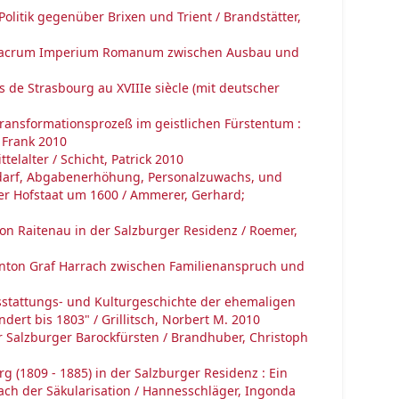
litik gegenüber Brixen und Trient / Brandstätter,
es Sacrum Imperium Romanum zwischen Ausbau und
s de Strasbourg au XVIIIe siècle (mit deutscher
 Transformationsprozeß im geistlichen Fürstentum :
 Frank 2010
elalter / Schicht, Patrick 2010
darf, Abgabenerhöhung, Personalzuwachs, und
er Hofstaat um 1600 / Ammerer, Gerhard;
von Raitenau in der Salzburger Residenz / Roemer,
Anton Graf Harrach zwischen Familienanspruch und
sstattungs- und Kulturgeschichte der ehemaligen
dert bis 1803" / Grillitsch, Norbert M. 2010
er Salzburger Barockfürsten / Brandhuber, Christoph
g (1809 - 1885) in der Salzburger Residenz : Ein
ach der Säkularisation / Hannesschläger, Ingonda