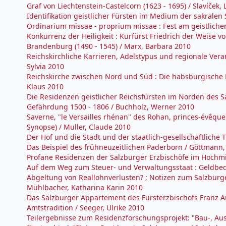
Graf von Liechtenstein-Castelcorn (1623 - 1695) / Slavíček,
Identifikation geistlicher Fürsten im Medium der sakralen 
Ordinarium missae - proprium missae : Fest am geistlichen
Konkurrenz der Heiligkeit : Kurfürst Friedrich der Weise v
Brandenburg (1490 - 1545) / Marx, Barbara 2010
Reichskirchliche Karrieren, Adelstypus und regionale Veran
Sylvia 2010
Reichskirche zwischen Nord und Süd : Die habsburgische Po
Klaus 2010
Die Residenzen geistlicher Reichsfürsten im Norden d
Gefährdung 1500 - 1806 / Buchholz, Werner 2010
Saverne, "le Versailles rhénan" des Rohan, princes-évêque
Synopse) / Muller, Claude 2010
Der Hof und die Stadt und der staatlich-gesellschaftliche
Das Beispiel des frühneuzeitlichen Paderborn / Göttmann,
Profane Residenzen der Salzburger Erzbischöfe im Hochmitt
Auf dem Weg zum Steuer- und Verwaltungsstaat : Geldbe
Abgeltung von Reallohnverlusten? ; Notizen zum Salzburg
Mühlbacher, Katharina Karin 2010
Das Salzburger Appartement des Fürsterzbischofs Franz 
Amtstradition / Seeger, Ulrike 2010
Teilergebnisse zum Residenzforschungsprojekt: "Bau-, Au