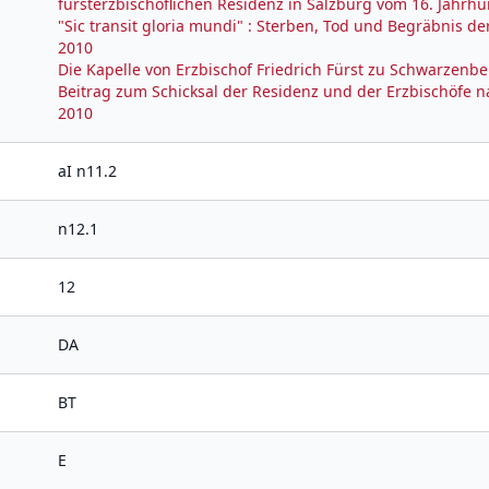
fürsterzbischöflichen Residenz in Salzburg vom 16. Jahrhun
"Sic transit gloria mundi" : Sterben, Tod und Begräbnis d
2010
Die Kapelle von Erzbischof Friedrich Fürst zu Schwarzenber
Beitrag zum Schicksal der Residenz und der Erzbischöfe n
2010
aI n11.2
n12.1
12
DA
BT
E