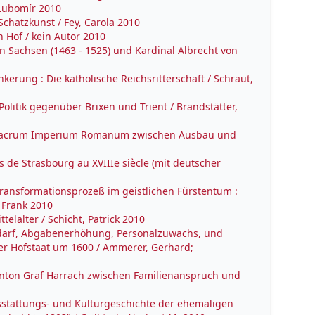
 Lubomír 2010
Schatzkunst / Fey, Carola 2010
 Hof / kein Autor 2010
on Sachsen (1463 - 1525) und Kardinal Albrecht von
kerung : Die katholische Reichsritterschaft / Schraut,
litik gegenüber Brixen und Trient / Brandstätter,
es Sacrum Imperium Romanum zwischen Ausbau und
s de Strasbourg au XVIIIe siècle (mit deutscher
 Transformationsprozeß im geistlichen Fürstentum :
 Frank 2010
elalter / Schicht, Patrick 2010
darf, Abgabenerhöhung, Personalzuwachs, und
er Hofstaat um 1600 / Ammerer, Gerhard;
Anton Graf Harrach zwischen Familienanspruch und
sstattungs- und Kulturgeschichte der ehemaligen