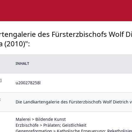
rtengalerie des Fürsterzbischofs Wolf Di
 (2010)":
INHALT
]
u200278258l
:
Die Landkartengalerie des Fürsterzbischofs Wolf Dietrich 
Malerei > Bildende Kunst
Erzbischöfe > Prälaten; Geistlichkeit
Gegenreformation > Katholische Erneuerung; Rekatholisie