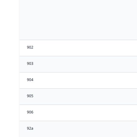
902
903
904
905
906
92a