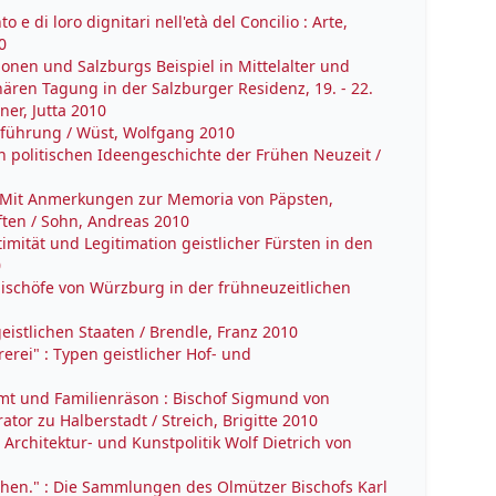
o e di loro dignitari nell'età del Concilio : Arte,
0
ionen und Salzburgs Beispiel in Mittelalter und
nären Tagung in der Salzburger Residenz, 19. - 22.
er, Jutta 2010
nführung / Wüst, Wolfgang 2010
en politischen Ideengeschichte der Frühen Neuzeit /
: Mit Anmerkungen zur Memoria von Päpsten,
ften / Sohn, Andreas 2010
ität und Legitimation geistlicher Fürsten in den
0
tbischöfe von Würzburg in der frühneuzeitlichen
eistlichen Staaten / Brendle, Franz 2010
rei" : Typen geistlicher Hof- und
mt und Familienräson : Bischof Sigmund von
or zu Halberstadt / Streich, Brigitte 2010
rchitektur- und Kunstpolitik Wolf Dietrich von
stehen." : Die Sammlungen des Olmützer Bischofs Karl