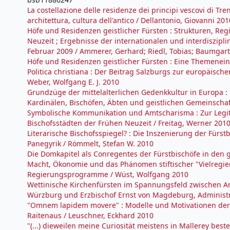
La costellazione delle residenze dei principi vescovi di Trent
architettura, cultura dell'antico / Dellantonio, Giovanni 201
Höfe und Residenzen geistlicher Fürsten : Strukturen, Reg
Neuzeit ; Ergebnisse der internationalen und interdiszipli
Februar 2009 / Ammerer, Gerhard; Riedl, Tobias; Baumgartn
Höfe und Residenzen geistlicher Fürsten : Eine Themenei
Politica christiana : Der Beitrag Salzburgs zur europäisch
Weber, Wolfgang E. J. 2010
Grundzüge der mittelalterlichen Gedenkkultur in Europa 
Kardinälen, Bischöfen, Äbten und geistlichen Gemeinscha
Symbolische Kommunikation und Amtscharisma : Zur Legitim
Bischofsstädten der Frühen Neuzeit / Freitag, Werner 201
Literarische Bischofsspiegel? : Die Inszenierung der Fürs
Panegyrik / Römmelt, Stefan W. 2010
Die Domkapitel als Conregentes der Fürstbischöfe in den g
Macht, Ökonomie und das Phänomen stiftischer "Vielregiere
Regierungsprogramme / Wüst, Wolfgang 2010
Wettinische Kirchenfürsten im Spannungsfeld zwischen A
Würzburg und Erzbischof Ernst von Magdeburg, Administrat
"Omnem lapidem movere" : Modelle und Motivationen der A
Raitenaus / Leuschner, Eckhard 2010
"(...) dieweilen meine Curiosität meistens in Mallerey be