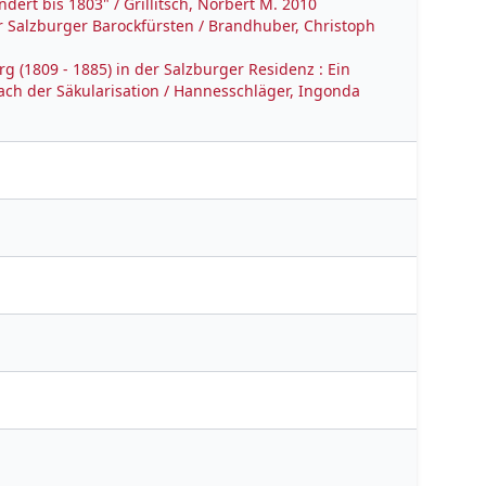
dert bis 1803" / Grillitsch, Norbert M. 2010
er Salzburger Barockfürsten / Brandhuber, Christoph
g (1809 - 1885) in der Salzburger Residenz : Ein
ach der Säkularisation / Hannesschläger, Ingonda