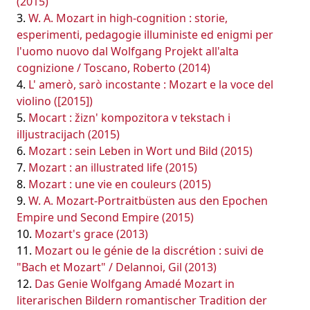
(2015)
W. A. Mozart in high-cognition : storie,
esperimenti, pedagogie illuministe ed enigmi per
l'uomo nuovo dal Wolfgang Projekt all'alta
cognizione / Toscano, Roberto (2014)
L' amerò, sarò incostante : Mozart e la voce del
violino ([2015])
Mocart : žizn' kompozitora v tekstach i
illjustracijach (2015)
Mozart : sein Leben in Wort und Bild (2015)
Mozart : an illustrated life (2015)
Mozart : une vie en couleurs (2015)
W. A. Mozart-Portraitbüsten aus den Epochen
Empire und Second Empire (2015)
Mozart's grace (2013)
Mozart ou le génie de la discrétion : suivi de
"Bach et Mozart" / Delannoi, Gil (2013)
Das Genie Wolfgang Amadé Mozart in
literarischen Bildern romantischer Tradition der