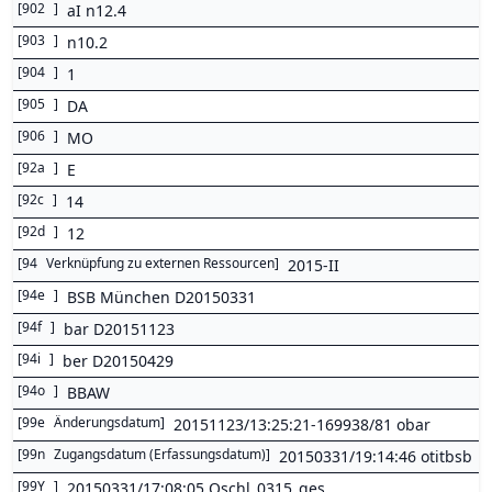
[
902
]
aI n12.4
[
903
]
n10.2
[
904
]
1
[
905
]
DA
[
906
]
MO
[
92a
]
E
[
92c
]
14
[
92d
]
12
[
94
Verknüpfung zu externen Ressourcen
]
2015-II
[
94e
]
BSB München D20150331
[
94f
]
bar D20151123
[
94i
]
ber D20150429
[
94o
]
BBAW
[
99e
Änderungsdatum
]
20151123/13:25:21-169938/81 obar
[
99n
Zugangsdatum (Erfassungsdatum)
]
20150331/19:14:46 otitbsb
[
99Y
]
20150331/17:08:05 Oschl_0315_ges