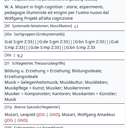
W. A. Mozart in high-cognition : storie, esperimenti,
pedagogie illuministe ed enigmi per l'uomo nuovo dal
Wolfgang Projekt all'alta cognizione
[
30
Systematik-Notationen, Klassifikation
]
c1
[
30a
Sachgruppen (Grobsystematik)
]
G:at S:gm Z:33|||G:de S:gm Z:33|||G:bn S:gm Z:33|||G:at
S:mp Z:33|||G:de S:mp Z:33|||G:bn S:mp Z:33
[
30s
]
9,2
[
31
Schlagwörter, Thesaurusbegriffe
]
Bildung u. Erziehung > Erziehung; Bildungsideale;
Erziehungsideale
Musik > Gelegenheitsmusik; Musikkultur; Musikleben;
Musikpflege > Kunst; Musiker; Musikerinnen
Musiker > Komponisten; Kantoren; Musikanten > Künstler;
Musik
[
31p
diverse Spezialschlagwörter
]
Mozart, Leopold (
JDG
|
GND
); Mozart, Wolfgang Amadeus
(
JDG
|
GND
)
[
330
Schlagwörter aus Fremddaten
]