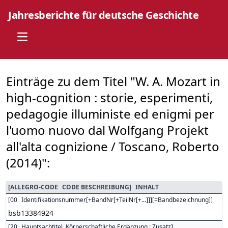
Jahresberichte für deutsche Geschichte
Open main menu
Einträge zu dem Titel "W. A. Mozart in
high-cognition : storie, esperimenti,
pedagogie illuministe ed enigmi per
l'uomo nuovo dal Wolfgang Projekt
all'alta cognizione / Toscano, Roberto
(2014)":
[
ALLEGRO-CODE
CODE BESCHREIBUNG
]
INHALT
[
00
Identifikationsnummer[+BandNr[+TeilNr[+...]]][=Bandbezeichnung]
]
bsb13384924
[
20
Hauptsachtitel. Körperschaftliche Ergänzung : Zusatz
]