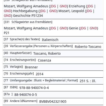
Mozart, Wolfgang Amadeus (
JDG
|
GND
) Erziehung (
JDG
|
GND
) Hochbegabung (
JDG
|
GND
) Mozart, Leopold (
JDG
|
GND
) Geschichte P51234
[
331
Schlagwörter aus Fremddaten
]
Mozart, Wolfgang Amadeus (
JDG
|
GND
) Genie (
JDG
|
GND
)
P21
[
37
Sprache(n) des Textes
]
Italienisch
[
39
Verfasserangabe (Personen u. Körperschaften)
]
Roberto Toscano
[
40
Hauptverfasser
]
Toscano, Roberto
[
74
Erscheinungsort(e)
]
Cosenza
[
75
Verlag(e)
]
Brenner
[
76
Erscheinungsjahr
]
2014
[
77
Umfangsangabe : Illustr. + Begleitmaterial ; Format
]
251 S. : Ill.
[
87
ISBN
]
978-88-940074-0-4
[
87a
]
88-940074-0-5
[
89
Andere IdNummern
]
BVBBV042321905