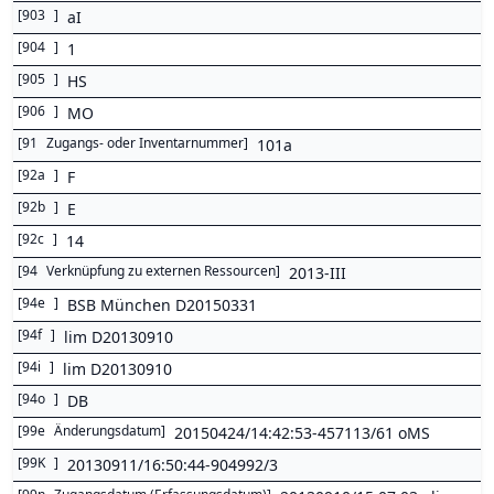
[
903
]
aI
[
904
]
1
[
905
]
HS
[
906
]
MO
[
91
Zugangs- oder Inventarnummer
]
101a
[
92a
]
F
[
92b
]
E
[
92c
]
14
[
94
Verknüpfung zu externen Ressourcen
]
2013-III
[
94e
]
BSB München D20150331
[
94f
]
lim D20130910
[
94i
]
lim D20130910
[
94o
]
DB
[
99e
Änderungsdatum
]
20150424/14:42:53-457113/61 oMS
[
99K
]
20130911/16:50:44-904992/3