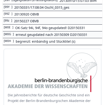
[
99n
Zugangsdatum (Erfassungsdatum)
]
20130910/15:07:03 olim
[
99Y
]
20150331/17:08:04 Oschl_0315_ges
[
99Z
]
20130920 OBVB
[
99z
]
20150227 OBVB
[
M0E
]
OK-Satz 94i, 94f, 94o geupdated! D20150331
[
M0G
]
erneut geupdated nach 20150309 D20150331
[
M0H
]
begrenzt: einbändig und Stücktitel (s)
Die Jahresberichte für deutsche Geschichte sind ein
Projekt der Berlin-Brandenburgischen Akademie der