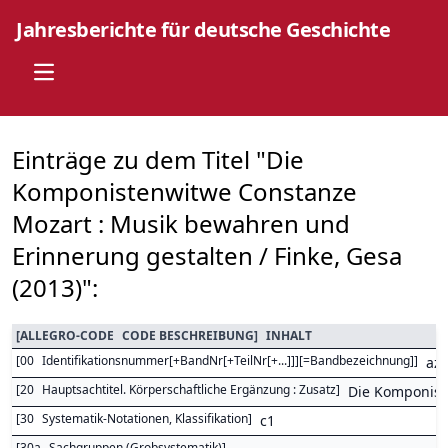
Jahresberichte für deutsche Geschichte
Open main menu
Einträge zu dem Titel "Die
Komponistenwitwe Constanze
Mozart : Musik bewahren und
Erinnerung gestalten / Finke, Gesa
(2013)":
[
ALLEGRO-CODE
CODE BESCHREIBUNG
]
INHALT
[
00
Identifikationsnummer[+BandNr[+TeilNr[+...]]][=Bandbezeichnung]
]
az
[
20
Hauptsachtitel. Körperschaftliche Ergänzung : Zusatz
]
Die Komponist
[
30
Systematik-Notationen, Klassifikation
]
c1
[
30a
Sachgruppen (Grobsystematik)
]