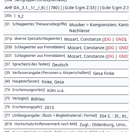
AHF II4._3.1._1/__/_8|||780|||G:de S:gm Z:33|||G:de S:gm Z:3
[
30s
]
9,2
[
31
Schlagwörter, Thesaurusbegriffe
]
Musiker > Komponisten; Kantor
Nachlässe
[
31p
diverse Spezialschlagwörter
]
Mozart, Constanze (
JDG
|
GND
); 
[
330
Schlagwörter aus Fremddaten
]
Mozart, Constanze (
JDG
|
GND
) 
[
331
Schlagwörter aus Fremddaten
]
Mozart, Constanze (
JDG
|
GND
)
[
37
Sprache(n) des Textes
]
Deutsch
[
39
Verfasserangabe (Personen u. Körperschaften)
]
Gesa Finke
[
40
Hauptverfasser
]
Finke, Gesa
[
74
Erscheinungsort(e)
]
Köln u.a.
[
75
Verlag(e)
]
Böhlau
[
76
Erscheinungsjahr
]
2013
[
77
Umfangsangabe : Illustr. + Begleitmaterial ; Format
]
354 S. : Ill., Kt.
[
818
Hochschulschriftenvermerk nach RAK
]
Zugl.: Oldenburg, Univ., D