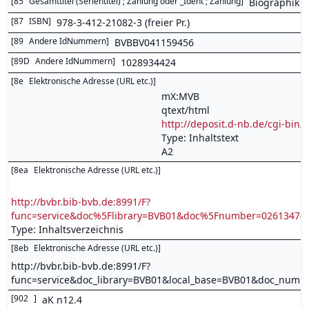
[
85
Gesamttitel (Serientitel) ; Zählung oder _Ident ; Zählung
]
Biographik ; 
[
87
ISBN
]
978-3-412-21082-3 (freier Pr.)
[
89
Andere IdNummern
]
BVBBV041159456
[
89D
Andere IdNummern
]
1028934424
[
8e
Elektronische Adresse (URL etc.)
]
mX:MVB
qtext/html
http://deposit.d-nb.de/cgi-b
Type: Inhaltstext
A2
[
8ea
Elektronische Adresse (URL etc.)
]
http://bvbr.bib-bvb.de:8991/F?
func=service&doc%5Flibrary=BVB01&doc%5Fnumber=0261347
Type: Inhaltsverzeichnis
[
8eb
Elektronische Adresse (URL etc.)
]
http://bvbr.bib-bvb.de:8991/F?
func=service&doc_library=BVB01&local_base=BVB01&doc_num
[
902
]
aK n12.4