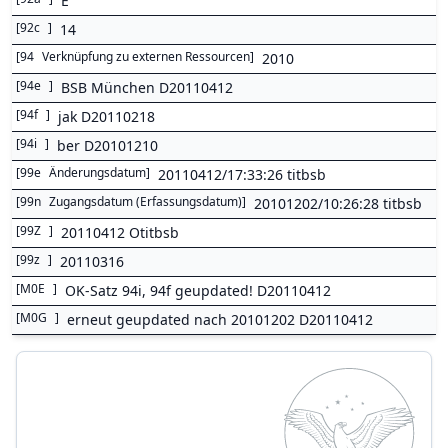
E
[
92c
]
14
[
94
Verknüpfung zu externen Ressourcen
]
2010
[
94e
]
BSB München D20110412
[
94f
]
jak D20110218
[
94i
]
ber D20101210
[
99e
Änderungsdatum
]
20110412/17:33:26 titbsb
[
99n
Zugangsdatum (Erfassungsdatum)
]
20101202/10:26:28 titbsb
[
99Z
]
20110412 Otitbsb
[
99z
]
20110316
[
M0E
]
OK-Satz 94i, 94f geupdated! D20110412
[
M0G
]
erneut geupdated nach 20101202 D20110412