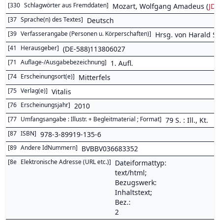
[
330
Schlagwörter aus Fremddaten
]
Mozart, Wolfgang Amadeus (
JD
[
37
Sprache(n) des Textes
]
Deutsch
[
39
Verfasserangabe (Personen u. Körperschaften)
]
Hrsg. von Harald Sa
[
41
Herausgeber
]
(DE-588)113806027
[
71
Auflage-/Ausgabebezeichnung
]
1. Aufl.
[
74
Erscheinungsort(e)
]
Mitterfels
[
75
Verlag(e)
]
Vitalis
[
76
Erscheinungsjahr
]
2010
[
77
Umfangsangabe : Illustr. + Begleitmaterial ; Format
]
79 S. : Ill., Kt.
[
87
ISBN
]
978-3-89919-135-6
[
89
Andere IdNummern
]
BVBBV036683352
[
8e
Elektronische Adresse (URL etc.)
]
Dateiformattyp:
text/html;
Bezugswerk:
Inhaltstext;
Bez.:
2