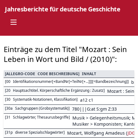
Jahresberichte für deutsche Geschichte
Open main menu
Einträge zu dem Titel "Mozart : Sein
Leben in Wort und Bild / (2010)":
[
ALLEGRO-CODE
CODE BESCHREIBUNG
]
INHALT
[
00
Identifikationsnummer[+BandNr[+TeilNr[+...]]][=Bandbezeichnung]
]
bs
[
20
Hauptsachtitel. Körperschaftliche Ergänzung : Zusatz
]
Mozart : Sein 
[
30
Systematik-Notationen, Klassifikation
]
a12 c1
[
30a
Sachgruppen (Grobsystematik)
]
780|||G:at S:gm Z:33
[
31
Schlagwörter, Thesaurusbegriffe
]
Musik > Gelegenheitsmusik; Mus
Musiker > Komponisten; Kantor
[
31p
diverse Spezialschlagwörter
]
Mozart, Wolfgang Amadeus (
JDG