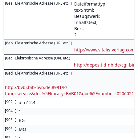
[
8ea
Elektronische Adresse (URL etc.)
]
Dateiformattyp:
text/html;
Bezugswerk:
Inhaltstext;
Bez.:
2
[
8eb
Elektronische Adresse (URL etc.)
]
http://www.vitalis-verlag.co
[
8ec
Elektronische Adresse (URL etc.)
]
http://deposit.d-nb.de/cgi-
[
8ed
Elektronische Adresse (URL etc.)
]
http://bvbr.bib-bvb.de:8991/F?
func=service&doc%5Flibrary=BVB01&doc%5Fnumber=0206021
[
902
]
aI n12.4
[
904
]
1
[
905
]
BG
[
906
]
MO
[
92a
]