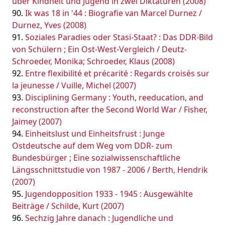
über Kindheit und Jugend in zwei Diktaturen (2008)
Ik was 18 in '44 : Biografie van Marcel Durnez /
Durnez, Yves (2008)
Soziales Paradies oder Stasi-Staat? : Das DDR-Bild
von Schülern ; Ein Ost-West-Vergleich / Deutz-
Schroeder, Monika; Schroeder, Klaus (2008)
Entre flexibilité et précarité : Regards croisés sur
la jeunesse / Vuille, Michel (2007)
Disciplining Germany : Youth, reeducation, and
reconstruction after the Second World War / Fisher,
Jaimey (2007)
Einheitslust und Einheitsfrust : Junge
Ostdeutsche auf dem Weg vom DDR- zum
Bundesbürger ; Eine sozialwissenschaftliche
Längsschnittstudie von 1987 - 2006 / Berth, Hendrik
(2007)
Jugendopposition 1933 - 1945 : Ausgewählte
Beiträge / Schilde, Kurt (2007)
Sechzig Jahre danach : Jugendliche und