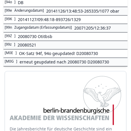
[
94o
]
DB
[
99e
Änderungsdatum
]
20141126/13:48:53-265335/1077 obar
[
99K
]
20141127/09:48:18-893726/1329
[
99n
Zugangsdatum (Erfassungsdatum)
]
20071205/12:36:37
[
99Z
]
20080730 Otitbsb
[
99z
]
20080521
[
M0E
]
OK-Satz 94f, 94o geupdated! D20080730
[
M0G
]
erneut geupdated nach 20080730 D20080730
Die Jahresberichte für deutsche Geschichte sind ein