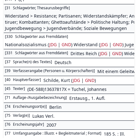
[
31
Schlagwörter, Thesaurusbegriffe
]
Widerstand > Resistance; Partisanen; Widerstandskämpfer; Antif
tiruer; Kombattanten; Ghettoaufstände > Politische Haltung; Po
Jugendbewegung > Jugendverbände; Soziale Bewegungen
[
330
Schlagwörter aus Fremddaten
]
Nationalsozialismus (
JDG
|
GND
) Widerstand (
JDG
|
GND
) Jugen
[
331
Schlagwörter aus Fremddaten
]
Drittes Reich (
JDG
|
GND
) Wider
[
37
Sprache(n) des Textes
]
Deutsch
[
39
Verfasserangabe (Personen u. Körperschaften)
]
Mit einem Geleitw.
[
40
Hauptverfasser
]
Schilde, Kurt (
JDG
|
GND
)
[
45
Texter
]
(DE-588)13637817X = Tuchel, Johannes
[
71
Auflage-/Ausgabebezeichnung
]
Erstausg., 1. Aufl.
[
74
Erscheinungsort(e)
]
Berlin
[
75
Verlag(e)
]
Lukas Verl.
[
76
Erscheinungsjahr
]
2007
[
77
Umfangsangabe : Illustr. + Begleitmaterial ; Format
]
185 S. : Ill.