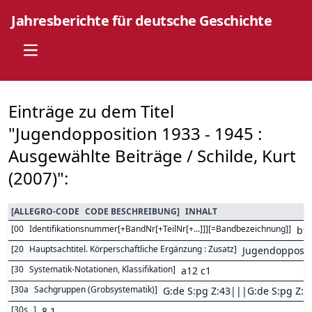
Jahresberichte für deutsche Geschichte
Open main menu
Einträge zu dem Titel
"Jugendopposition 1933 - 1945 :
Ausgewählte Beiträge / Schilde, Kurt
(2007)":
[
ALLEGRO-CODE
CODE BESCHREIBUNG
]
INHALT
[
00
Identifikationsnummer[+BandNr[+TeilNr[+...]]][=Bandbezeichnung]
]
b9
[
20
Hauptsachtitel. Körperschaftliche Ergänzung : Zusatz
]
Jugendoppositi
[
30
Systematik-Notationen, Klassifikation
]
a12 c1
[
30a
Sachgruppen (Grobsystematik)
]
G:de S:pg Z:43|||G:de S:pg Z:
[
30s
]
8,1