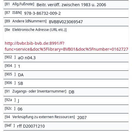
[
81
Allg.Fußnote
]
Beitr. veröff. zwischen 1983 u. 2006
[
87
ISBN
]
978-3-86732-009-2
[
89
Andere IdNummern
]
BVBBV023069547
[
8e
Elektronische Adresse (URL etc.)
]
http://bvbr.bib-bvb.de:8991/F?
func=service&doc%5Flibrary=BVB01&doc%5Fnumber=0162727
[
902
]
aO n04.3
[
904
]
1
[
905
]
DA
[
906
]
SB
[
91
Zugangs- oder Inventarnummer
]
DB
[
92a
]
J
[
92c
]
06
[
94
Verknüpfung zu externen Ressourcen
]
2007
[
94f
]
rff D20071210