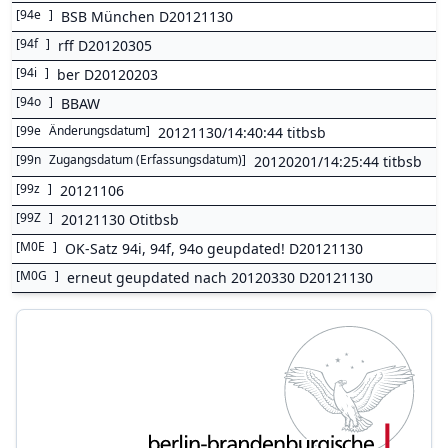
[
94e
]
BSB München D20121130
[
94f
]
rff D20120305
[
94i
]
ber D20120203
[
94o
]
BBAW
[
99e
Änderungsdatum
]
20121130/14:40:44 titbsb
[
99n
Zugangsdatum (Erfassungsdatum)
]
20120201/14:25:44 titbsb
[
99z
]
20121106
[
99Z
]
20121130 Otitbsb
[
M0E
]
OK-Satz 94i, 94f, 94o geupdated! D20121130
[
M0G
]
erneut geupdated nach 20120330 D20121130