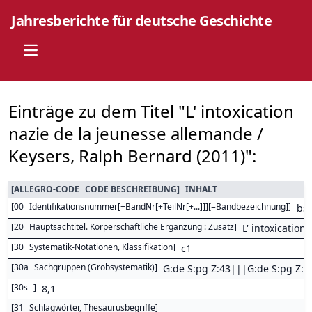
Jahresberichte für deutsche Geschichte
Open main menu
Einträge zu dem Titel "L' intoxication
nazie de la jeunesse allemande /
Keysers, Ralph Bernard (2011)":
[
ALLEGRO-CODE
CODE BESCHREIBUNG
]
INHALT
[
00
Identifikationsnummer[+BandNr[+TeilNr[+...]]][=Bandbezeichnung]
]
bs
[
20
Hauptsachtitel. Körperschaftliche Ergänzung : Zusatz
]
L' intoxicatio
[
30
Systematik-Notationen, Klassifikation
]
c1
[
30a
Sachgruppen (Grobsystematik)
]
G:de S:pg Z:43|||G:de S:pg Z:4
[
30s
]
8,1
[
31
Schlagwörter, Thesaurusbegriffe
]