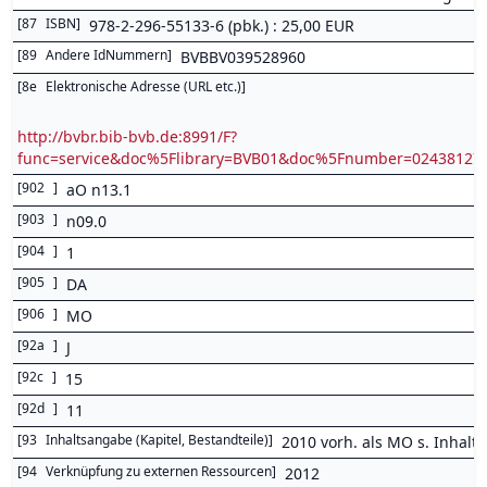
[
87
ISBN
]
978-2-296-55133-6 (pbk.) : 25,00 EUR
[
89
Andere IdNummern
]
BVBBV039528960
[
8e
Elektronische Adresse (URL etc.)
]
http://bvbr.bib-bvb.de:8991/F?
func=service&doc%5Flibrary=BVB01&doc%5Fnumber=0243812
[
902
]
aO n13.1
[
903
]
n09.0
[
904
]
1
[
905
]
DA
[
906
]
MO
[
92a
]
J
[
92c
]
15
[
92d
]
11
[
93
Inhaltsangabe (Kapitel, Bestandteile)
]
2010 vorh. als MO s. Inhalts
[
94
Verknüpfung zu externen Ressourcen
]
2012