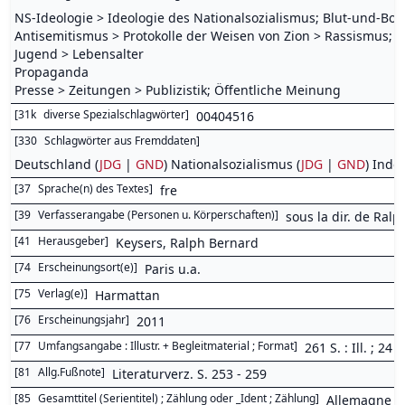
NS-Ideologie > Ideologie des Nationalsozialismus; Blut-und-Bode
Antisemitismus > Protokolle der Weisen von Zion > Rassismus; 
Jugend > Lebensalter
Propaganda
Presse > Zeitungen > Publizistik; Öffentliche Meinung
[
31k
diverse Spezialschlagwörter
]
00404516
[
330
Schlagwörter aus Fremddaten
]
Deutschland (
JDG
|
GND
) Nationalsozialismus (
JDG
|
GND
) Indok
[
37
Sprache(n) des Textes
]
fre
[
39
Verfasserangabe (Personen u. Körperschaften)
]
sous la dir. de Ral
[
41
Herausgeber
]
Keysers, Ralph Bernard
[
74
Erscheinungsort(e)
]
Paris u.a.
[
75
Verlag(e)
]
Harmattan
[
76
Erscheinungsjahr
]
2011
[
77
Umfangsangabe : Illustr. + Begleitmaterial ; Format
]
261 S. : Ill. ; 24 
[
81
Allg.Fußnote
]
Literaturverz. S. 253 - 259
[
85
Gesamttitel (Serientitel) ; Zählung oder _Ident ; Zählung
]
Allemagne d'