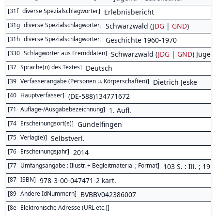
[
31f
diverse Spezialschlagwörter
]
Erlebnisbericht
[
31g
diverse Spezialschlagwörter
]
Schwarzwald (
JDG
|
GND
)
[
31h
diverse Spezialschlagwörter
]
Geschichte 1960-1970
[
330
Schlagwörter aus Fremddaten
]
Schwarzwald (
JDG
|
GND
) Jugen
[
37
Sprache(n) des Textes
]
Deutsch
[
39
Verfasserangabe (Personen u. Körperschaften)
]
Dietrich Jeske
[
40
Hauptverfasser
]
(DE-588)134771672
[
71
Auflage-/Ausgabebezeichnung
]
1. Aufl.
[
74
Erscheinungsort(e)
]
Gundelfingen
[
75
Verlag(e)
]
Selbstverl.
[
76
Erscheinungsjahr
]
2014
[
77
Umfangsangabe : Illustr. + Begleitmaterial ; Format
]
103 S. : Ill. ; 19 
[
87
ISBN
]
978-3-00-047471-2 kart.
[
89
Andere IdNummern
]
BVBBV042386007
[
8e
Elektronische Adresse (URL etc.)
]