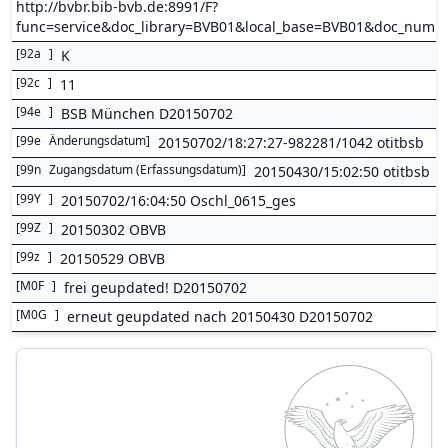
http://bvbr.bib-bvb.de:8991/F?
func=service&doc_library=BVB01&local_base=BVB01&doc_num
[
92a
]
K
[
92c
]
11
[
94e
]
BSB München D20150702
[
99e
Änderungsdatum
]
20150702/18:27:27-982281/1042 otitbsb
[
99n
Zugangsdatum (Erfassungsdatum)
]
20150430/15:02:50 otitbsb
[
99Y
]
20150702/16:04:50 Oschl_0615_ges
[
99Z
]
20150302 OBVB
[
99z
]
20150529 OBVB
[
M0F
]
frei geupdated! D20150702
[
M0G
]
erneut geupdated nach 20150430 D20150702