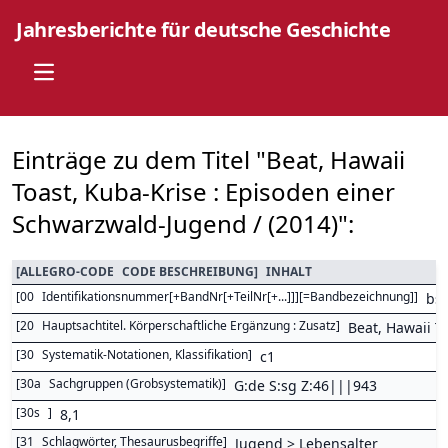
Jahresberichte für deutsche Geschichte
Open main menu
Einträge zu dem Titel "Beat, Hawaii
Toast, Kuba-Krise : Episoden einer
Schwarzwald-Jugend / (2014)":
[
ALLEGRO-CODE
CODE BESCHREIBUNG
]
INHALT
[
00
Identifikationsnummer[+BandNr[+TeilNr[+...]]][=Bandbezeichnung]
]
bs
[
20
Hauptsachtitel. Körperschaftliche Ergänzung : Zusatz
]
Beat, Hawaii T
[
30
Systematik-Notationen, Klassifikation
]
c1
[
30a
Sachgruppen (Grobsystematik)
]
G:de S:sg Z:46|||943
[
30s
]
8,1
[
31
Schlagwörter, Thesaurusbegriffe
]
Jugend > Lebensalter