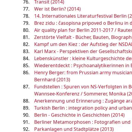
Transit (2014)
Wer ist Berlin? (2014)
14. Internationales Literaturfestival Berlin (
Brez zidu : časopisna pripoved o Berlinu in 
Air quality plan for Berlin 2011-2017 / Raute
Zerstörte Vielfalt - Bücher, Bauten, Biograp
Kampf um den Kiez : der Aufstieg der NSDAP
Karl Marx - Perspektiven der Gesellschaftskr
Lebenskünstler : kleine Kulturgeschichte d
Wiederentdeckt : Psychoanalytikerinnen in B
Henry Berger: from Prussian army musician t
Bernhard (2013)
Fundstellen : Spuren von NS-Verfolgten in 
Wannsee-Konferenz / Sommerer, Monika (2
Anerkennung und Erinnerung : Zugänge arab
Turkish Berlin : integration policy and urba
Berlin - Geschichte in Geschichten (2014)
Berliner Metamorphosen : Fotografien und E
Parkanlagen und Stadtplätze (2013)