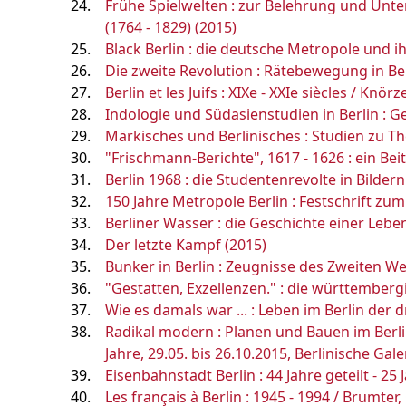
Frühe Spielwelten : zur Belehrung und Unte
(1764 - 1829) (2015)
Black Berlin : die deutsche Metropole und 
Die zweite Revolution : Rätebewegung in Be
Berlin et les Juifs : XIXe - XXIe siècles / Knörz
Indologie und Südasienstudien in Berlin : 
Märkisches und Berlinisches : Studien zu T
"Frischmann-Berichte", 1617 - 1626 : ein Bei
Berlin 1968 : die Studentenrevolte in Bildern
150 Jahre Metropole Berlin : Festschrift zum 
Berliner Wasser : die Geschichte einer Leb
Der letzte Kampf (2015)
Bunker in Berlin : Zeugnisse des Zweiten We
"Gestatten, Exzellenzen." : die württemberg
Wie es damals war ... : Leben im Berlin der 
Radikal modern : Planen und Bauen im Berli
Jahre, 29.05. bis 26.10.2015, Berlinische Galer
Eisenbahnstadt Berlin : 44 Jahre geteilt - 2
Les français à Berlin : 1945 - 1994 / Brumter,