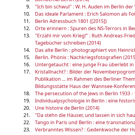
"Ich bin schwul" : W. H. Auden im Berlin de
Das ideale Parlament : Erich Salomon als Fot
Berlin Adressbuch 1801 ([2015])
Orte erinnern : Spuren des NS-Terrors in Ber
"Erzähl mir vom Krieg!" : Ruth Andreas-Frie
Tagebücher schreiben (2014)
Das alte Berlin : photographiert von Heinric
Berlin. Phönix : Nachkriegsfotografien (2015
Untergetaucht : eine junge Frau überlebt in 
Kristallnacht? : Bilder der Novemberpogrom
Publikation ... im Rahmen des Berliner Them
Bildungsstätte Haus der Wannsee-Konferenz
The persecution of the Jews in Berlin 1933 -
Individualpsychologie in Berlin : eine histo
Une histoire de Berlin (2014)
"Da stehn die Häuser, und lassen in sich hau
Tango in Paris und Berlin : eine transnatio
Verbranntes Wissen? : Gedenkwoche der Hum