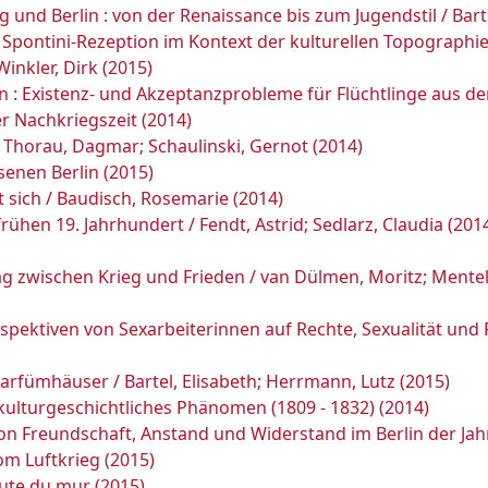
und Berlin : von der Renaissance bis zum Jugendstil / Bart
 Spontini-Rezeption im Kontext der kulturellen Topographie 
inkler, Dirk (2015)
en : Existenz- und Akzeptanzprobleme für Flüchtlinge aus d
r Nachkriegszeit (2014)
 Thorau, Dagmar; Schaulinski, Gernot (2014)
senen Berlin (2015)
t sich / Baudisch, Rosemarie (2014)
rühen 19. Jahrhundert / Fendt, Astrid; Sedlarz, Claudia (201
ltag zwischen Krieg und Frieden / van Dülmen, Moritz; Mentel
pektiven von Sexarbeiterinnen auf Rechte, Sexualität und Pr
arfümhäuser / Bartel, Elisabeth; Herrmann, Lutz (2015)
ls kulturgeschichtliches Phänomen (1809 - 1832) (2014)
n Freundschaft, Anstand und Widerstand im Berlin der Jahr
om Luftkrieg (2015)
hute du mur (2015)