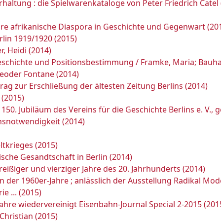
rhaltung : die Spielwarenkataloge von Peter Friedrich Cate
ihre afrikanische Diaspora in Geschichte und Gegenwart (20
rlin 1919/1920 (2015)
er, Heidi (2014)
Geschichte und Positionsbestimmung / Framke, Maria; Bauha
heoder Fontane (2014)
trag zur Erschließung der ältesten Zeitung Berlins (2014)
 (2015)
150. Jubiläum des Vereins für die Geschichte Berlins e. V., g
ensnotwendigkeit (2014)
ltkrieges (2015)
ische Gesandtschaft in Berlin (2014)
dreißiger und vierziger Jahre des 20. Jahrhunderts (2014)
n der 1960er-Jahre ; anlässlich der Ausstellung Radikal Mod
ie ... (2015)
5 Jahre wiedervereinigt Eisenbahn-Journal Special 2-2015 (201
 Christian (2015)