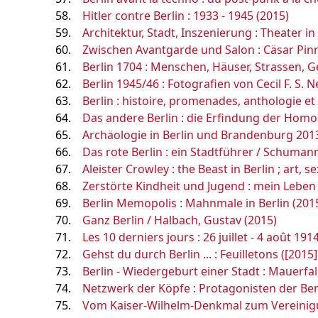
Hitler contre Berlin : 1933 - 1945 (2015)
Architektur, Stadt, Inszenierung : Theater 
Zwischen Avantgarde und Salon : Cäsar Pinn
Berlin 1704 : Menschen, Häuser, Strassen, G
Berlin 1945/46 : Fotografien von Cecil F. S.
Berlin : histoire, promenades, anthologie et
Das andere Berlin : die Erfindung der Homos
Archäologie in Berlin und Brandenburg 2013
Das rote Berlin : ein Stadtführer / Schumann
Aleister Crowley : the Beast in Berlin ; art,
Zerstörte Kindheit und Jugend : mein Leben 
Berlin Memopolis : Mahnmale in Berlin (201
Ganz Berlin / Halbach, Gustav (2015)
Les 10 derniers jours : 26 juillet - 4 août 19
Gehst du durch Berlin ... : Feuilletons ([2015]
Berlin - Wiedergeburt einer Stadt : Mauerfa
Netzwerk der Köpfe : Protagonisten der B
Vom Kaiser-Wilhelm-Denkmal zum Vereini