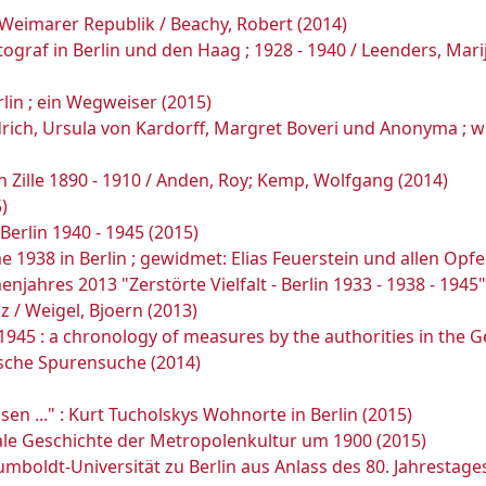
r Weimarer Republik / Beachy, Robert (2014)
ograf in Berlin und den Haag ; 1928 - 1940 / Leenders, Marij
lin ; ein Wegweiser (2015)
drich, Ursula von Kardorff, Margret Boveri und Anonyma ; wie
h Zille 1890 - 1910 / Anden, Roy; Kemp, Wolfgang (2014)
)
Berlin 1940 - 1945 (2015)
e 1938 in Berlin ; gewidmet: Elias Feuerstein und allen Op
enjahres 2013 "Zerstörte Vielfalt - Berlin 1933 - 1938 - 19
 / Weigel, Bjoern (2013)
 1945 : a chronology of measures by the authorities in the 
rische Spurensuche (2014)
sen ..." : Kurt Tucholskys Wohnorte in Berlin (2015)
nale Geschichte der Metropolenkultur um 1900 (2015)
boldt-Universität zu Berlin aus Anlass des 80. Jahrestag