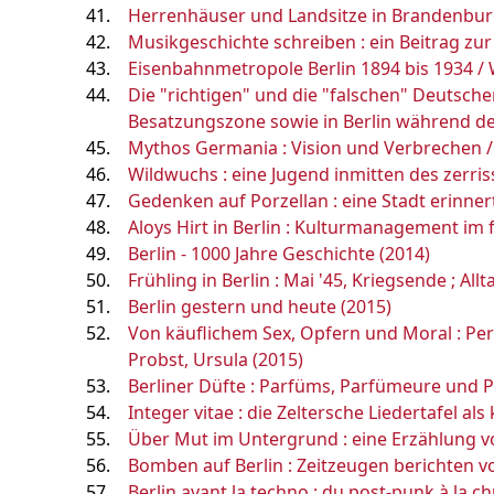
Herrenhäuser und Landsitze in Brandenburg 
Musikgeschichte schreiben : ein Beitrag zur
Eisenbahnmetropole Berlin 1894 bis 1934 / W
Die "richtigen" und die "falschen" Deutsch
Besatzungszone sowie in Berlin während de
Mythos Germania : Vision und Verbrechen /
Wildwuchs : eine Jugend inmitten des zerris
Gedenken auf Porzellan : eine Stadt erinner
Aloys Hirt in Berlin : Kulturmanagement im f
Berlin - 1000 Jahre Geschichte (2014)
Frühling in Berlin : Mai '45, Kriegsende ; Al
Berlin gestern und heute (2015)
Von käuflichem Sex, Opfern und Moral : Pers
Probst, Ursula (2015)
Berliner Düfte : Parfüms, Parfümeure und P
Integer vitae : die Zeltersche Liedertafel a
Über Mut im Untergrund : eine Erzählung vo
Bomben auf Berlin : Zeitzeugen berichten v
Berlin avant la techno : du post-punk à la c