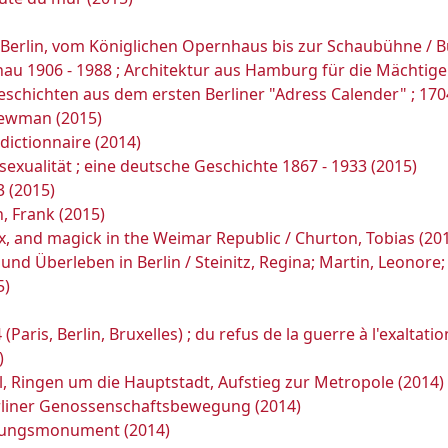
in Berlin, vom Königlichen Opernhaus bis zur Schaubühne / B
au 1906 - 1988 ; Architektur aus Hamburg für die Mächtige
eschichten aus dem ersten Berliner "Adress Calender" ; 1704
 Newman (2015)
 dictionnaire (2014)
exualität ; eine deutsche Geschichte 1867 - 1933 (2015)
 (2015)
, Frank (2015)
 sex, and magick in the Weimar Republic / Churton, Tobias (20
und Überleben in Berlin / Steinitz, Regina; Martin, Leonor
5)
14 (Paris, Berlin, Bruxelles) ; du refus de la guerre à l'exalt
)
ll, Ringen um die Hauptstadt, Aufstieg zur Metropole (2014)
erliner Genossenschaftsbewegung (2014)
gungsmonument (2014)