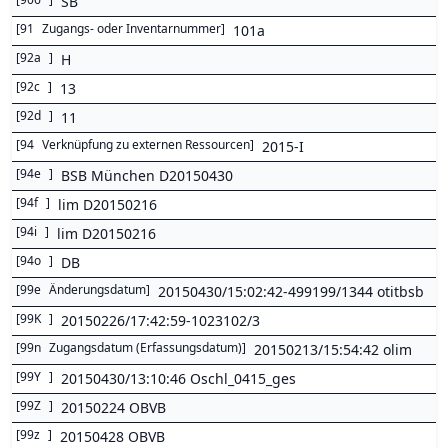
SB
[
91
Zugangs- oder Inventarnummer
]
101a
[
92a
]
H
[
92c
]
13
[
92d
]
11
[
94
Verknüpfung zu externen Ressourcen
]
2015-I
[
94e
]
BSB München D20150430
[
94f
]
lim D20150216
[
94i
]
lim D20150216
[
94o
]
DB
[
99e
Änderungsdatum
]
20150430/15:02:42-499199/1344 otitbsb
[
99K
]
20150226/17:42:59-1023102/3
[
99n
Zugangsdatum (Erfassungsdatum)
]
20150213/15:54:42 olim
[
99Y
]
20150430/13:10:46 Oschl_0415_ges
[
99Z
]
20150224 OBVB
[
99z
]
20150428 OBVB