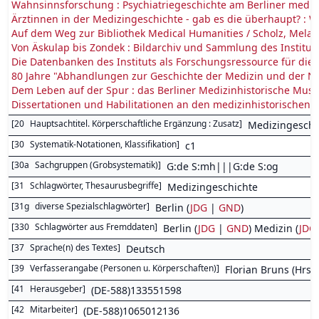
Wahnsinnsforschung : Psychiatriegeschichte am Berliner medizin
Ärztinnen in der Medizingeschichte - gab es die überhaupt? : W
Auf dem Weg zur Bibliothek Medical Humanities / Scholz, Melan
Von Äskulap bis Zondek : Bildarchiv und Sammlung des Instituts
Die Datenbanken des Instituts als Forschungsressource für die
80 Jahre "Abhandlungen zur Geschichte der Medizin und der Nat
Dem Leben auf der Spur : das Berliner Medizinhistorische Muse
Dissertationen und Habilitationen an den medizinhistorischen I
[
20
Hauptsachtitel. Körperschaftliche Ergänzung : Zusatz
]
Medizingeschic
[
30
Systematik-Notationen, Klassifikation
]
c1
[
30a
Sachgruppen (Grobsystematik)
]
G:de S:mh|||G:de S:og
[
31
Schlagwörter, Thesaurusbegriffe
]
Medizingeschichte
[
31g
diverse Spezialschlagwörter
]
Berlin (
JDG
|
GND
)
[
330
Schlagwörter aus Fremddaten
]
Berlin (
JDG
|
GND
) Medizin (
JDG
[
37
Sprache(n) des Textes
]
Deutsch
[
39
Verfasserangabe (Personen u. Körperschaften)
]
Florian Bruns (Hrsg.
[
41
Herausgeber
]
(DE-588)133551598
[
42
Mitarbeiter
]
(DE-588)1065012136