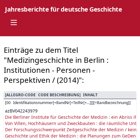
Jahresberichte für deutsche Geschichte
Open main menu
Einträge zu dem Titel
"Medizingeschichte in Berlin :
Institutionen - Personen -
Perspektiven / (2014)":
[
ALLEGRO-CODE
CODE BESCHREIBUNG
]
INHALT
[
00
Identifikationsnummer[+BandNr[+TeilNr[+...]]][=Bandbezeichnung]
]
azBV042243979
Die Berliner Institute für Geschichte der Medizin : ein Abriss i
Von Villen, Hochhäusern und Zweckbauten : die räumliche Unterb
Der Forschungsschwerpunkt Zeitgeschichte der Medizin / kein 
Geschichte und Ethik der Medizin : die Planungen zum GeDenkOr