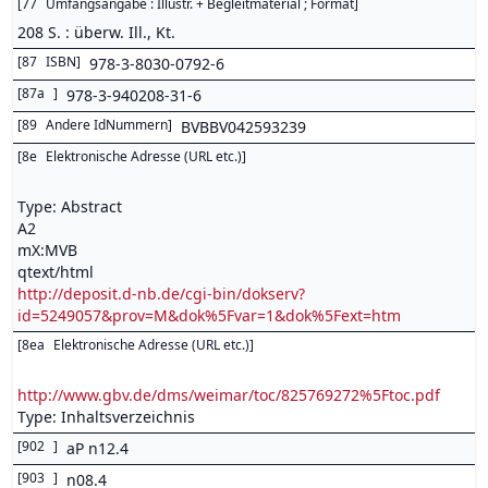
[
77
Umfangsangabe : Illustr. + Begleitmaterial ; Format
]
208 S. : überw. Ill., Kt.
[
87
ISBN
]
978-3-8030-0792-6
[
87a
]
978-3-940208-31-6
[
89
Andere IdNummern
]
BVBBV042593239
[
8e
Elektronische Adresse (URL etc.)
]
Type: Abstract
A2
mX:MVB
qtext/html
http://deposit.d-nb.de/cgi-bin/dokserv?
id=5249057&prov=M&dok%5Fvar=1&dok%5Fext=htm
[
8ea
Elektronische Adresse (URL etc.)
]
http://www.gbv.de/dms/weimar/toc/825769272%5Ftoc.pdf
Type: Inhaltsverzeichnis
[
902
]
aP n12.4
[
903
]
n08.4