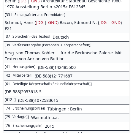
Berlin (
JDG
|
GND
) Architektur Städtebau Geschichte 1960-
1970 Ausstellung Berlin <2015> P612345
[
331
Schlagwörter aus Fremddaten
]
Schmidt, Hans (
JDG
|
GND
) Bacon, Edmund N. (
JDG
|
GND
)
P21
[
37
Sprache(n) des Textes
]
Deutsch
[
39
Verfasserangabe (Personen u. Körperschaften)
]
hrsg. von Thomas Köhler ... für die Berlinische Galerie. Mit
Texten von Adrian von Buttlar ...
[
41
Herausgeber
]
(DE-588)142485500
[
42
Mitarbeiter
]
(DE-588)121771687
[
61
Beteiligte Körperschaft (Sekundärkörperschaft)
]
(DE-588)2053618-5
[
612
]
(DE-588)1072583615
[
74
Erscheinungsort(e)
]
Tübingen ; Berlin
[
75
Verlag(e)
]
Wasmuth u.a.
[
76
Erscheinungsjahr
]
2015