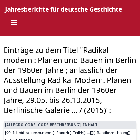
Jahresberichte für deutsche Geschichte
Open main menu
Einträge zu dem Titel "Radikal
modern : Planen und Bauen im Berlin
der 1960er-Jahre ; anlässlich der
Ausstellung Radikal Modern. Planen
und Bauen im Berlin der 1960er-
Jahre, 29.05. bis 26.10.2015,
Berlinische Galerie ... / (2015)":
[
ALLEGRO-CODE
CODE BESCHREIBUNG
]
INHALT
[
00
Identifikationsnummer[+BandNr[+TeilNr[+...]]][=Bandbezeichnung]
]