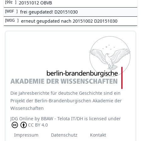
[
99z
]
20151012 OBVB
[
M0F
]
frei geupdated! D20151030
[
M0G
]
erneut geupdated nach 20151002 D20151030
Die Jahresberichte für deutsche Geschichte sind ein
Projekt der Berlin-Brandenburgischen Akademie der
Wissenschaften
JDG Online
by
BBAW - Telota IT/DH
is licensed under
CC BY 4.0
Impressum
Datenschutz
Kontakt