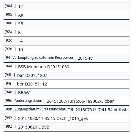
[
904
]
12
[
905
]
AK
[
906
]
SB
[
92a
]
K
[
92c
]
14
[
92d
]
10
[
94
Verknüpfung zu externen Ressourcen
]
2015-IV
[
94e
]
BSB München D20151030
[
94f
]
bar D20151207
[
94i
]
ber D20151112
[
94o
]
BBAW
[
99e
Änderungsdatum
]
20151207/13:15:06-189002/3 obar
[
99n
Zugangsdatum (Erfassungsdatum)
]
20150731/17:41:54 otitbsb
[
99Y
]
20151030/11:35:15 Oschl_1015_ges
[
99Z
]
20150626 OBVB