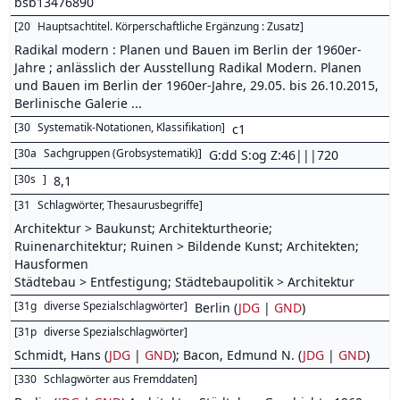
bsb13476890
[
20
Hauptsachtitel. Körperschaftliche Ergänzung : Zusatz
]
Radikal modern : Planen und Bauen im Berlin der 1960er-
Jahre ; anlässlich der Ausstellung Radikal Modern. Planen
und Bauen im Berlin der 1960er-Jahre, 29.05. bis 26.10.2015,
Berlinische Galerie ...
[
30
Systematik-Notationen, Klassifikation
]
c1
[
30a
Sachgruppen (Grobsystematik)
]
G:dd S:og Z:46|||720
[
30s
]
8,1
[
31
Schlagwörter, Thesaurusbegriffe
]
Architektur > Baukunst; Architekturtheorie;
Ruinenarchitektur; Ruinen > Bildende Kunst; Architekten;
Hausformen
Städtebau > Entfestigung; Städtebaupolitik > Architektur
[
31g
diverse Spezialschlagwörter
]
Berlin (
JDG
|
GND
)
[
31p
diverse Spezialschlagwörter
]
Schmidt, Hans (
JDG
|
GND
); Bacon, Edmund N. (
JDG
|
GND
)
[
330
Schlagwörter aus Fremddaten
]