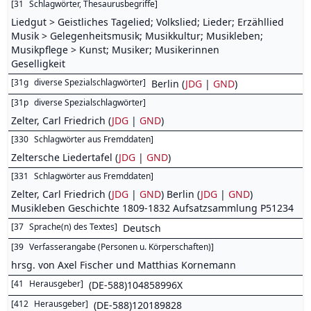
[
31
Schlagwörter, Thesaurusbegriffe
]
Liedgut > Geistliches Tagelied; Volkslied; Lieder; Erzähllied
Musik > Gelegenheitsmusik; Musikkultur; Musikleben;
Musikpflege > Kunst; Musiker; Musikerinnen
Geselligkeit
[
31g
diverse Spezialschlagwörter
]
Berlin (
JDG
|
GND
)
[
31p
diverse Spezialschlagwörter
]
Zelter, Carl Friedrich (
JDG
|
GND
)
[
330
Schlagwörter aus Fremddaten
]
Zeltersche Liedertafel (
JDG
|
GND
)
[
331
Schlagwörter aus Fremddaten
]
Zelter, Carl Friedrich (
JDG
|
GND
) Berlin (
JDG
|
GND
)
Musikleben Geschichte 1809-1832 Aufsatzsammlung P51234
[
37
Sprache(n) des Textes
]
Deutsch
[
39
Verfasserangabe (Personen u. Körperschaften)
]
hrsg. von Axel Fischer und Matthias Kornemann
[
41
Herausgeber
]
(DE-588)104858996X
[
412
Herausgeber
]
(DE-588)120189828