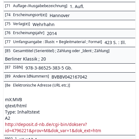
[
71
Auflage-/Ausgabebezeichnung
]
1. Aufl.
[
74
Erscheinungsort(e)
]
Hannover
[
75
Verlag(e)
]
Wehrhahn
[
76
Erscheinungsjahr
]
2014
[
77
Umfangsangabe : Illustr. + Begleitmaterial ; Format
]
423 S. : Ill.
[
85
Gesamttitel (Serientitel) ; Zählung oder _Ident ; Zählung
]
Berliner Klassik ; 20
[
87
ISBN
]
978-3-86525-383-5 Gb.
[
89
Andere IdNummern
]
BVBBV042167042
[
8e
Elektronische Adresse (URL etc.)
]
mX:MVB
qtext/html
Type: Inhaltstext
A2
http://deposit.d-nb.de/cgi-bin/dokserv?
id=4796221&prov=M&dok_var=1&dok_ext=htm
[
902
]