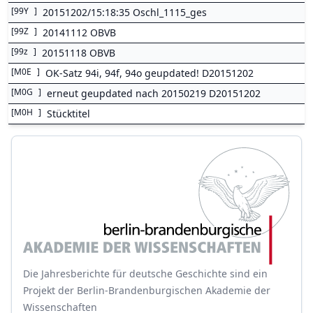
[
99Y
]
20151202/15:18:35 Oschl_1115_ges
[
99Z
]
20141112 OBVB
[
99z
]
20151118 OBVB
[
M0E
]
OK-Satz 94i, 94f, 94o geupdated! D20151202
[
M0G
]
erneut geupdated nach 20150219 D20151202
[
M0H
]
Stücktitel
Die Jahresberichte für deutsche Geschichte sind ein
Projekt der Berlin-Brandenburgischen Akademie der
Wissenschaften