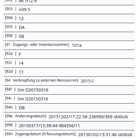
aK n12.4
[
903
]
n09.5
[
904
]
12
[
905
]
DA
[
906
]
SB
[
91
Zugangs- oder Inventarnummer
]
101a
[
92a
]
F
[
92c
]
14
[
92d
]
11
[
94
Verknüpfung zu externen Ressourcen
]
2015-I
[
94f
]
lim D20150316
[
94i
]
lim D20150316
[
94o
]
DB
[
99e
Änderungsdatum
]
20151202/17:22:58-236990/369 otitbsb
[
99K
]
20150317/15:39:44-984356/11
[
99n
Zugangsdatum (Erfassungsdatum)
]
20150102/13:31:46 otitbsb