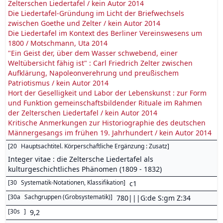
Zelterschen Liedertafel / kein Autor 2014
Die Liedertafel-Gründung im Licht der Briefwechsels
zwischen Goethe und Zelter / kein Autor 2014
Die Liedertafel im Kontext des Berliner Vereinswesens um
1800 / Motschmann, Uta 2014
"Ein Geist der, über dem Wasser schwebend, einer
Weltübersicht fähig ist" : Carl Friedrich Zelter zwischen
Aufklärung, Napoleonverehrung und preußischem
Patriotismus / kein Autor 2014
Hort der Geselligkeit und Labor der Lebenskunst : zur Form
und Funktion gemeinschaftsbildender Rituale im Rahmen
der Zelterschen Liedertafel / kein Autor 2014
Kritische Anmerkungen zur Historiographie des deutschen
Männergesangs im frühen 19. Jahrhundert / kein Autor 2014
[
20
Hauptsachtitel. Körperschaftliche Ergänzung : Zusatz
]
Integer vitae : die Zeltersche Liedertafel als
kulturgeschichtliches Phänomen (1809 - 1832)
[
30
Systematik-Notationen, Klassifikation
]
c1
[
30a
Sachgruppen (Grobsystematik)
]
780|||G:de S:gm Z:34
[
30s
]
9,2