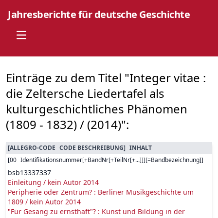
Jahresberichte für deutsche Geschichte
Open main menu
Einträge zu dem Titel "Integer vitae :
die Zeltersche Liedertafel als
kulturgeschichtliches Phänomen
(1809 - 1832) / (2014)":
[
ALLEGRO-CODE
CODE BESCHREIBUNG
]
INHALT
[
00
Identifikationsnummer[+BandNr[+TeilNr[+...]]][=Bandbezeichnung]
]
bsb13337337
Einleitung / kein Autor 2014
Peripherie oder Zentrum? : Berliner Musikgeschichte um
1809 / kein Autor 2014
"Für Gesang zu ernsthaft"? : Kunst und Bildung in der