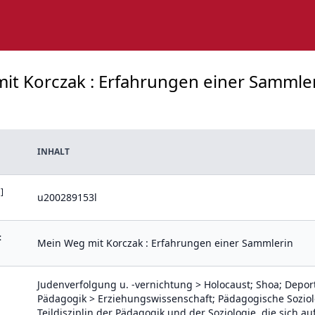
mit Korczak : Erfahrungen einer Sammle
INHALT
]
u200289153l
:
Mein Weg mit Korczak : Erfahrungen einer Sammlerin
Judenverfolgung u. -vernichtung > Holocaust; Shoa; Depor
Pädagogik > Erziehungswissenschaft; Pädagogische Soziolo
Teildisziplin der Pädagogik und der Soziologie, die sich a