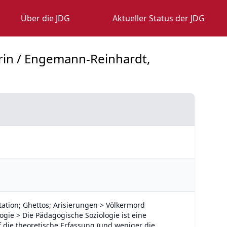
Über die JDG
Aktueller Status der JDG
rin / Engemann-Reinhardt,
tation; Ghettos; Arisierungen > Völkermord
gie > Die Pädagogische Soziologie ist eine
uf die theoretische Erfassung (und weniger die