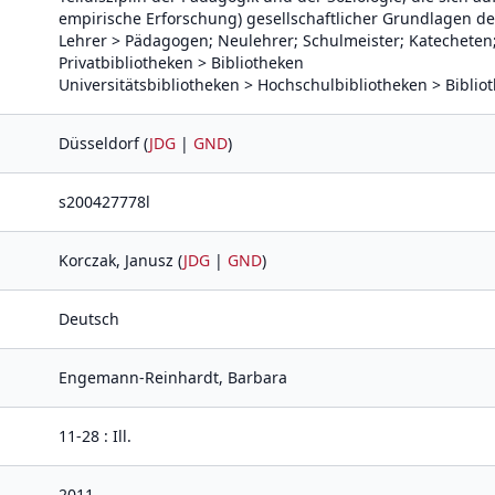
empirische Erforschung) gesellschaftlicher Grundlagen de
Lehrer > Pädagogen; Neulehrer; Schulmeister; Katecheten
Privatbibliotheken > Bibliotheken
Universitätsbibliotheken > Hochschulbibliotheken > Biblio
Düsseldorf (
JDG
|
GND
)
s200427778l
Korczak, Janusz (
JDG
|
GND
)
Deutsch
Engemann-Reinhardt, Barbara
11-28 : Ill.
2011