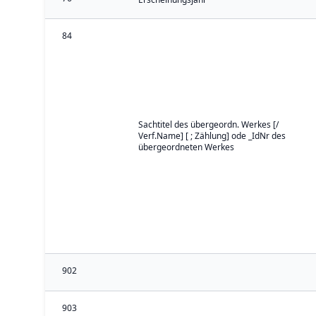
84
Sachtitel des übergeordn. Werkes [/
Verf.Name] [ ; Zählung] ode _IdNr des
übergeordneten Werkes
902
903