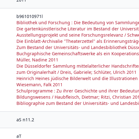
b961010971l
Bibliothek und Forschung : Die Bedeutung von Sammlungen
Die gartenkünstlerische Literatur im Bestand der Universit
Ausstellungsprojekt und seine Forschungsrelevanz / Schwe
Die Einblatt-Archivalie "Theaterzettel" als Erinnerungstr
Zum Bestand der Universitäts- und Landesbibliothek Düss
Buchgraphische Gemeinschaftswerke als ein Kooperations
Müller, Nadine 2011
Die Düsseldorfer Sammlung mittelalterlicher Handschriften
zum Originalerhalt / Dreis, Gabriele; Schlüter, Ulrich 2011
Heinrich Heines jüdische Bilderwelt und die Illustratione
Wiesemann, Falk 2011
Schulprogramme : Zu ihrer Geschichte und ihrer Bedeutun
Bildungswesens / Haubfleisch, Dietmar; Ritzi, Christian 20
Bibliographie zum Bestand der Universitäts- und Landesbib
aS n11.2
aT