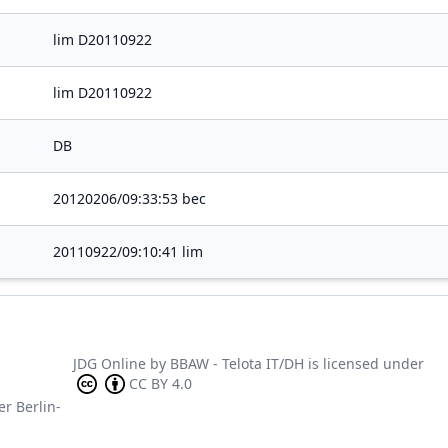
lim D20110922
lim D20110922
DB
20120206/09:33:53 bec
20110922/09:10:41 lim
JDG Online
by
BBAW - Telota IT/DH
is licensed under
CC BY 4.0
er Berlin-