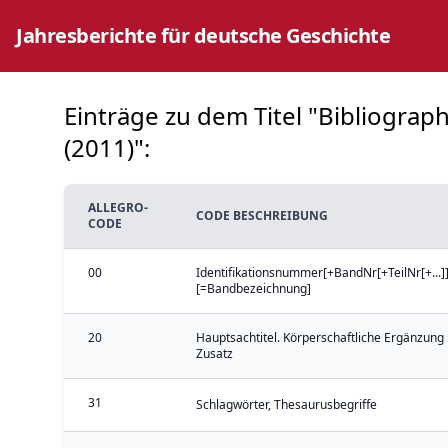
Jahresberichte für deutsche Geschichte
Einträge zu dem Titel "Bibliograp
(2011)":
ALLEGRO-
CODE BESCHREIBUNG
CODE
00
Identifikationsnummer[+BandNr[+TeilNr[+...]]
[=Bandbezeichnung]
20
Hauptsachtitel. Körperschaftliche Ergänzung 
Zusatz
31
Schlagwörter, Thesaurusbegriffe