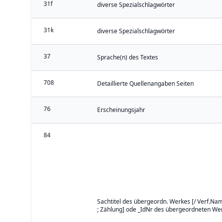
31f
diverse Spezialschlagwörter
31k
diverse Spezialschlagwörter
37
Sprache(n) des Textes
708
Detaillierte Quellenangaben Seiten
76
Erscheinungsjahr
84
Sachtitel des übergeordn. Werkes [/ Verf.Nam
; Zählung] ode _IdNr des übergeordneten We