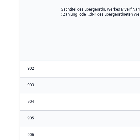
Sachtitel des übergeordn. Werkes [/ Verf.Nam
; Zählung] ode _IdNr des übergeordneten We
902
903
904
905
906