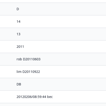
D
14
13
2011
rob D20110603
lim D20110922
DB
20120206/08:59:44 bec