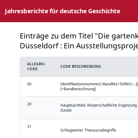
Jahresberichte für deutsche Geschichte
Einträge zu dem Titel "Die garten
Düsseldorf : Ein Ausstellungsproj
ALLEGRO-
CODE BESCHREIBUNG
CODE
00
Identifikationsnummer[+BandNr[+TeilNr[+...]]
[=Bandbezeichnung]
20
Hauptsachtitel. Körperschaftliche Ergänzung 
Zusatz
31
Schlagwörter, Thesaurusbegriffe