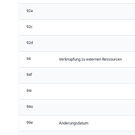
92a
92c
92d
94
Verknüpfung zu externen Ressourcen
94f
94i
94o
99e
Änderungsdatum