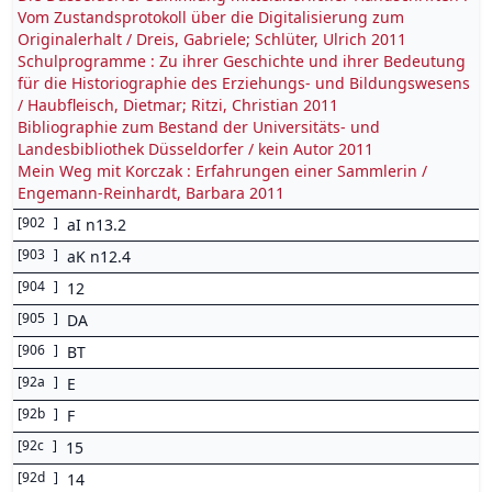
Vom Zustandsprotokoll über die Digitalisierung zum
Originalerhalt / Dreis, Gabriele; Schlüter, Ulrich 2011
Schulprogramme : Zu ihrer Geschichte und ihrer Bedeutung
für die Historiographie des Erziehungs- und Bildungswesens
/ Haubfleisch, Dietmar; Ritzi, Christian 2011
Bibliographie zum Bestand der Universitäts- und
Landesbibliothek Düsseldorfer / kein Autor 2011
Mein Weg mit Korczak : Erfahrungen einer Sammlerin /
Engemann-Reinhardt, Barbara 2011
[
902
]
aI n13.2
[
903
]
aK n12.4
[
904
]
12
[
905
]
DA
[
906
]
BT
[
92a
]
E
[
92b
]
F
[
92c
]
15
[
92d
]
14