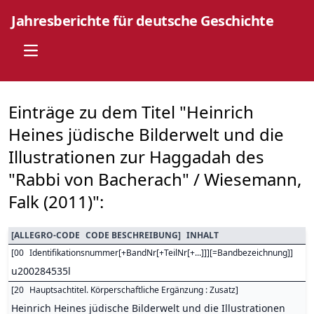
Jahresberichte für deutsche Geschichte
Open main menu
Einträge zu dem Titel "Heinrich
Heines jüdische Bilderwelt und die
Illustrationen zur Haggadah des
"Rabbi von Bacherach" / Wiesemann,
Falk (2011)":
[
ALLEGRO-CODE
CODE BESCHREIBUNG
]
INHALT
[
00
Identifikationsnummer[+BandNr[+TeilNr[+...]]][=Bandbezeichnung]
]
u200284535l
[
20
Hauptsachtitel. Körperschaftliche Ergänzung : Zusatz
]
Heinrich Heines jüdische Bilderwelt und die Illustrationen