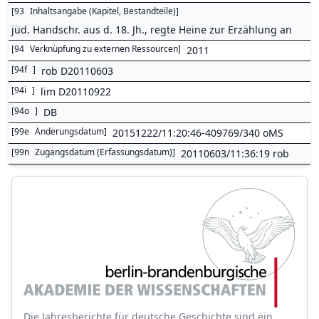
[
93
Inhaltsangabe (Kapitel, Bestandteile)
]
jüd. Handschr. aus d. 18. Jh., regte Heine zur Erzählung an
[
94
Verknüpfung zu externen Ressourcen
]
2011
[
94f
]
rob D20110603
[
94i
]
lim D20110922
[
94o
]
DB
[
99e
Änderungsdatum
]
20151222/11:20:46-409769/340 oMS
[
99n
Zugangsdatum (Erfassungsdatum)
]
20110603/11:36:19 rob
Die Jahresberichte für deutsche Geschichte sind ein