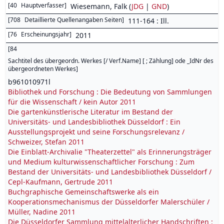
[
40
Hauptverfasser
]
Wiesemann, Falk (
JDG
|
GND
)
[
708
Detaillierte Quellenangaben Seiten
]
111-164 : Ill.
[
76
Erscheinungsjahr
]
2011
[
84
Sachtitel des übergeordn. Werkes [/ Verf.Name] [ ; Zählung] ode _IdNr des
übergeordneten Werkes
]
b961010971l
Bibliothek und Forschung : Die Bedeutung von Sammlungen
für die Wissenschaft / kein Autor 2011
Die gartenkünstlerische Literatur im Bestand der
Universitäts- und Landesbibliothek Düsseldorf : Ein
Ausstellungsprojekt und seine Forschungsrelevanz /
Schweizer, Stefan 2011
Die Einblatt-Archivalie "Theaterzettel" als Erinnerungsträger
und Medium kulturwissenschaftlicher Forschung : Zum
Bestand der Universitäts- und Landesbibliothek Düsseldorf /
Cepl-Kaufmann, Gertrude 2011
Buchgraphische Gemeinschaftswerke als ein
Kooperationsmechanismus der Düsseldorfer Malerschüler /
Müller, Nadine 2011
Die Düsseldorfer Sammlung mittelalterlicher Handschriften :