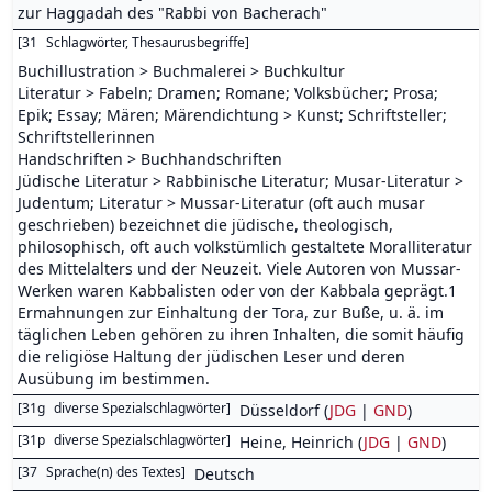
zur Haggadah des "Rabbi von Bacherach"
[
31
Schlagwörter, Thesaurusbegriffe
]
Buchillustration > Buchmalerei > Buchkultur
Literatur > Fabeln; Dramen; Romane; Volksbücher; Prosa;
Epik; Essay; Mären; Märendichtung > Kunst; Schriftsteller;
Schriftstellerinnen
Handschriften > Buchhandschriften
Jüdische Literatur > Rabbinische Literatur; Musar-Literatur >
Judentum; Literatur > Mussar-Literatur (oft auch musar
geschrieben) bezeichnet die jüdische, theologisch,
philosophisch, oft auch volkstümlich gestaltete Moralliteratur
des Mittelalters und der Neuzeit. Viele Autoren von Mussar-
Werken waren Kabbalisten oder von der Kabbala geprägt.1
Ermahnungen zur Einhaltung der Tora, zur Buße, u. ä. im
täglichen Leben gehören zu ihren Inhalten, die somit häufig
die religiöse Haltung der jüdischen Leser und deren
Ausübung im bestimmen.
[
31g
diverse Spezialschlagwörter
]
Düsseldorf (
JDG
|
GND
)
[
31p
diverse Spezialschlagwörter
]
Heine, Heinrich (
JDG
|
GND
)
[
37
Sprache(n) des Textes
]
Deutsch