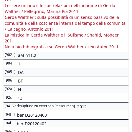
L'essere umano e le sue relazioni nell'indagine di Gerda
Walther / Pellegrino, Marina Pia 2011
Gerda Walther : sulla possibilità di un senso passivo della
comunità e della coscienza interna del tempo della comunità
/ Calcagno, Antonio 2011
La mistica in Gerda Walther e il Sufismo / Shahid, Mobeen
2011
Nota bio-bibliografica su Gerda Walther / kein Autor 2011
[
902
]
aM n11.2
[
904
]
1
[
905
]
DA
[
906
]
BT
[
92a
]
H
[
92c
]
13
[
94
Verknüpfung zu externen Ressourcen
]
2012
[
94f
]
bar D20120403
[
94i
]
ber D20120402
[
94o
]