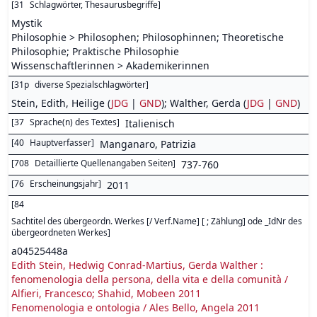
[
31
Schlagwörter, Thesaurusbegriffe
]
Mystik
Philosophie > Philosophen; Philosophinnen; Theoretische
Philosophie; Praktische Philosophie
Wissenschaftlerinnen > Akademikerinnen
[
31p
diverse Spezialschlagwörter
]
Stein, Edith, Heilige (
JDG
|
GND
); Walther, Gerda (
JDG
|
GND
)
[
37
Sprache(n) des Textes
]
Italienisch
[
40
Hauptverfasser
]
Manganaro, Patrizia
[
708
Detaillierte Quellenangaben Seiten
]
737-760
[
76
Erscheinungsjahr
]
2011
[
84
Sachtitel des übergeordn. Werkes [/ Verf.Name] [ ; Zählung] ode _IdNr des
übergeordneten Werkes
]
a04525448a
Edith Stein, Hedwig Conrad-Martius, Gerda Walther :
fenomenologia della persona, della vita e della comunità /
Alfieri, Francesco; Shahid, Mobeen 2011
Fenomenologia e ontologia / Ales Bello, Angela 2011