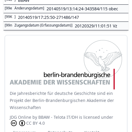
BBAW
[
99e
Änderungsdatum
]
20140519/13:14:24-343584/115 obec
[
99K
]
20140519/17:25:50-271486/147
[
99n
Zugangsdatum (Erfassungsdatum)
]
20120329/11:01:51 Vz
Die Jahresberichte für deutsche Geschichte sind ein
Projekt der Berlin-Brandenburgischen Akademie der
Wissenschaften
JDG Online
by
BBAW - Telota IT/DH
is licensed under
CC BY 4.0