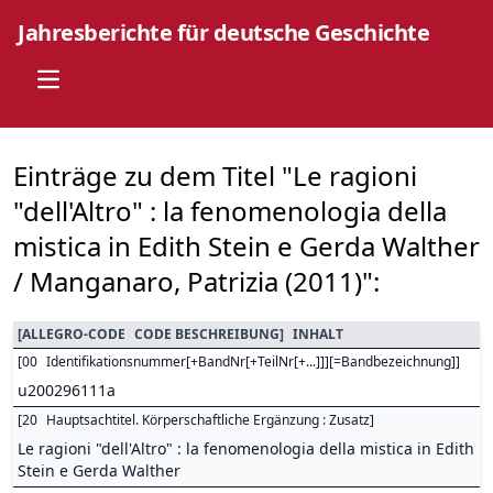
Jahresberichte für deutsche Geschichte
Open main menu
Einträge zu dem Titel "Le ragioni
"dell'Altro" : la fenomenologia della
mistica in Edith Stein e Gerda Walther
/ Manganaro, Patrizia (2011)":
[
ALLEGRO-CODE
CODE BESCHREIBUNG
]
INHALT
[
00
Identifikationsnummer[+BandNr[+TeilNr[+...]]][=Bandbezeichnung]
]
u200296111a
[
20
Hauptsachtitel. Körperschaftliche Ergänzung : Zusatz
]
Le ragioni "dell'Altro" : la fenomenologia della mistica in Edith
Stein e Gerda Walther