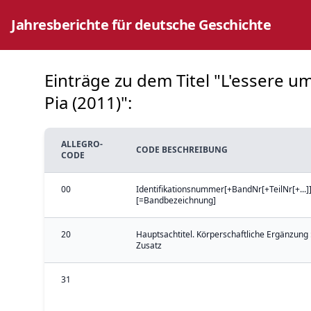
Jahresberichte für deutsche Geschichte
Einträge zu dem Titel "L'essere um
Pia (2011)":
ALLEGRO-
CODE BESCHREIBUNG
CODE
00
Identifikationsnummer[+BandNr[+TeilNr[+...]]
[=Bandbezeichnung]
20
Hauptsachtitel. Körperschaftliche Ergänzung 
Zusatz
31