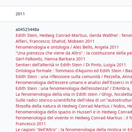
2011
a04525448a
Edith Stein, Hedwig Conrad-Martius, Gerda Walther : fenom
Alfieri, Francesco; Shahid, Mobeen 2011
Fenomenologia e ontologia / Ales Bello, Angela 2011
"Una pienezza che viene da Altro" : la costituzione della pe
Gerl-Falkovitz, Hanna-Barbara 2011
Sentieri dell'alterità in Edith Stein / Di Pinto, Luigia 2011
Ontologia formale : Tommaso d'Aquino ed Edith Stein / Bas
Edith Stein : una riflessione sulla comunità / Pezzella, An
Fenomenologia dell'essere umano e analisi dell'Esserci in E
Edith Stein : una fenomenologia dell'esistenza? / D'Ambra,
La fenomenologia della vita in Edith stein / Ghigi, Nicolett
Sulle radici storico-scientifiche dell'idea di un'"autostrutt
filosofia della natura di Hedwig Conrad-Martius / Nobis, H
Fenomenologia dello spazio in Husserl e in Hedwig Conra
Fenomenologia del vivente in Hedwig Conrad-Martius : il f
Francesco 2011
Le ragioni "dell'Altro" : la fenomenologia della mistica in