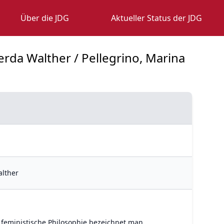
Über die JDG
Aktueller Status der JDG
Gerda Walther / Pellegrino, Marina
alther
s feministische Philosophie bezeichnet man