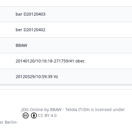
bar D20120403
ber D20120402
BBAW
20140120/10:16:18-271759/41 obec
20120329/10:59:39 Vz
JDG Online
by
BBAW - Telota IT/DH
is licensed under
CC BY 4.0
er Berlin-