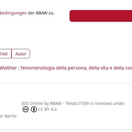
zbedingungen
der BBAW zu.
Titel
Autor
alther : fenomenologia della persona, della vita e della co
JDG Online
by
BBAW - Telota IT/DH
is licensed under
CC BY 4.0
er Berlin-