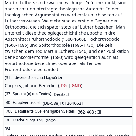
Martin Luthers sind zwar ein wichtiger Referenzpunkt, sind
aber nicht unhinterfragte theologische Autorität. In der
theologischen Argumentation wird erstaunlich selten auf
Luther verwiesen. Vielmehr sind es erst die Gegner der
Orthodoxie, die sich später stets auf Luther beziehen. Man
unterteilt diese theologiegeschichtliche Epoche in drei
Abschnitte: Frühorthodoxie (1580-1600), Hochorthodoxie
(1600-1685) und Spätorthodoxie (1685-1730). Die Zeit
zwischen dem Tod Martin Luthers (1546) und der Publikation
der Konkordienformel (1580) wird gelegentlich auch als
Vororthodoxie bezeichnet oder aber als Teil der
Frühorthodoxie behandelt.
[
31p
diverse Spezialschlagwörter
]
Carpzov, Johann Benedict (
JDG
|
GND
)
[
37
Sprache(n) des Textes
]
Deutsch
[
40
Hauptverfasser
]
(DE-588)1012046621
[
708
Detaillierte Quellenangaben Seiten
]
362-408 : Ill.
[
76
Erscheinungsjahr
]
2009
[
84