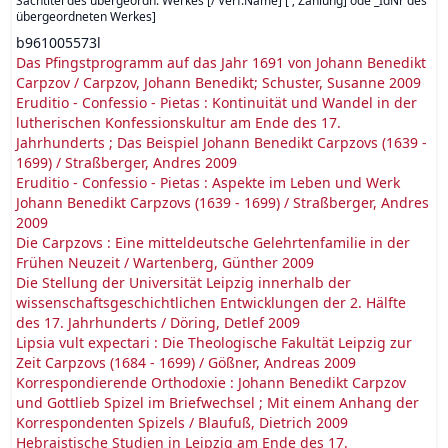
Sachtitel des übergeordn. Werkes [/ Verf.Name] [ ; Zählung] ode _IdNr des
übergeordneten Werkes
]
b961005573l
Das Pfingstprogramm auf das Jahr 1691 von Johann Benedikt
Carpzov / Carpzov, Johann Benedikt; Schuster, Susanne 2009
Eruditio - Confessio - Pietas : Kontinuität und Wandel in der
lutherischen Konfessionskultur am Ende des 17.
Jahrhunderts ; Das Beispiel Johann Benedikt Carpzovs (1639 -
1699) / Straßberger, Andres 2009
Eruditio - Confessio - Pietas : Aspekte im Leben und Werk
Johann Benedikt Carpzovs (1639 - 1699) / Straßberger, Andres
2009
Die Carpzovs : Eine mitteldeutsche Gelehrtenfamilie in der
Frühen Neuzeit / Wartenberg, Günther 2009
Die Stellung der Universität Leipzig innerhalb der
wissenschaftsgeschichtlichen Entwicklungen der 2. Hälfte
des 17. Jahrhunderts / Döring, Detlef 2009
Lipsia vult expectari : Die Theologische Fakultät Leipzig zur
Zeit Carpzovs (1684 - 1699) / Gößner, Andreas 2009
Korrespondierende Orthodoxie : Johann Benedikt Carpzov
und Gottlieb Spizel im Briefwechsel ; Mit einem Anhang der
Korrespondenten Spizels / Blaufuß, Dietrich 2009
Hebraistische Studien in Leipzig am Ende des 17.