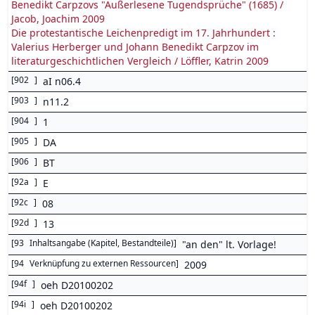
Benedikt Carpzovs "Außerlesene Tugendsprüche" (1685) /
Jacob, Joachim 2009
Die protestantische Leichenpredigt im 17. Jahrhundert :
Valerius Herberger und Johann Benedikt Carpzov im
literaturgeschichtlichen Vergleich / Löffler, Katrin 2009
[
902
]
aI n06.4
[
903
]
n11.2
[
904
]
1
[
905
]
DA
[
906
]
BT
[
92a
]
E
[
92c
]
08
[
92d
]
13
[
93
Inhaltsangabe (Kapitel, Bestandteile)
]
"an den" lt. Vorlage!
[
94
Verknüpfung zu externen Ressourcen
]
2009
[
94f
]
oeh D20100202
[
94i
]
oeh D20100202