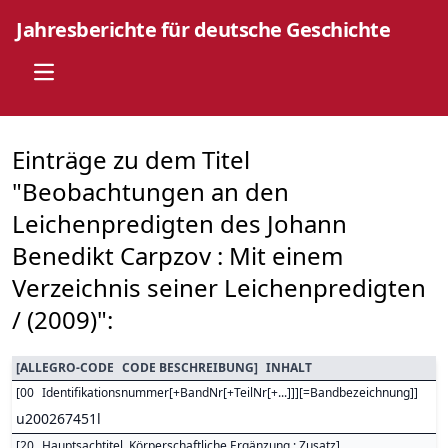
Jahresberichte für deutsche Geschichte
Open main menu
Einträge zu dem Titel
"Beobachtungen an den
Leichenpredigten des Johann
Benedikt Carpzov : Mit einem
Verzeichnis seiner Leichenpredigten
/ (2009)":
[
ALLEGRO-CODE
CODE BESCHREIBUNG
]
INHALT
[
00
Identifikationsnummer[+BandNr[+TeilNr[+...]]][=Bandbezeichnung]
]
u200267451l
[
20
Hauptsachtitel. Körperschaftliche Ergänzung : Zusatz
]