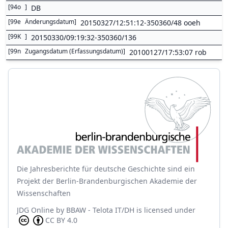
[
94o
]
DB
[
99e
Änderungsdatum
]
20150327/12:51:12-350360/48 ooeh
[
99K
]
20150330/09:19:32-350360/136
[
99n
Zugangsdatum (Erfassungsdatum)
]
20100127/17:53:07 rob
Die Jahresberichte für deutsche Geschichte sind ein
Projekt der Berlin-Brandenburgischen Akademie der
Wissenschaften
JDG Online
by
BBAW - Telota IT/DH
is licensed under
CC BY 4.0