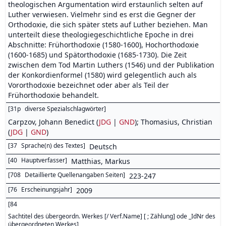
theologischen Argumentation wird erstaunlich selten auf
Luther verwiesen. Vielmehr sind es erst die Gegner der
Orthodoxie, die sich später stets auf Luther beziehen. Man
unterteilt diese theologiegeschichtliche Epoche in drei
Abschnitte: Frühorthodoxie (1580-1600), Hochorthodoxie
(1600-1685) und Spätorthodoxie (1685-1730). Die Zeit
zwischen dem Tod Martin Luthers (1546) und der Publikation
der Konkordienformel (1580) wird gelegentlich auch als
Vororthodoxie bezeichnet oder aber als Teil der
Frühorthodoxie behandelt.
[
31p
diverse Spezialschlagwörter
]
Carpzov, Johann Benedict (
JDG
|
GND
); Thomasius, Christian
(
JDG
|
GND
)
[
37
Sprache(n) des Textes
]
Deutsch
[
40
Hauptverfasser
]
Matthias, Markus
[
708
Detaillierte Quellenangaben Seiten
]
223-247
[
76
Erscheinungsjahr
]
2009
[
84
Sachtitel des übergeordn. Werkes [/ Verf.Name] [ ; Zählung] ode _IdNr des
übergeordneten Werkes
]