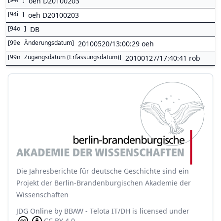
oeh D20100203
[
94i
]
oeh D20100203
[
94o
]
DB
[
99e
Änderungsdatum
]
20100520/13:00:29 oeh
[
99n
Zugangsdatum (Erfassungsdatum)
]
20100127/17:40:41 rob
Die Jahresberichte für deutsche Geschichte sind ein
Projekt der Berlin-Brandenburgischen Akademie der
Wissenschaften
JDG Online
by
BBAW - Telota IT/DH
is licensed under
CC BY 4.0