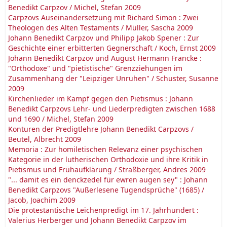
Benedikt Carpzov / Michel, Stefan 2009
Carpzovs Auseinandersetzung mit Richard Simon : Zwei
Theologen des Alten Testaments / Müller, Sascha 2009
Johann Benedikt Carpzov und Philipp Jakob Spener : Zur
Geschichte einer erbitterten Gegnerschaft / Koch, Ernst 2009
Johann Benedikt Carpzov und August Hermann Francke :
"Orthodoxe" und "pietistische" Grenzziehungen im
Zusammenhang der "Leipziger Unruhen" / Schuster, Susanne
2009
Kirchenlieder im Kampf gegen den Pietismus : Johann
Benedikt Carpzovs Lehr- und Liederpredigten zwischen 1688
und 1690 / Michel, Stefan 2009
Konturen der Predigtlehre Johann Benedikt Carpzovs /
Beutel, Albrecht 2009
Memoria : Zur homiletischen Relevanz einer psychischen
Kategorie in der lutherischen Orthodoxie und ihre Kritik in
Pietismus und Frühaufklärung / Straßberger, Andres 2009
"... damit es ein denckzedel für ewren augen sey" : Johann
Benedikt Carpzovs "Außerlesene Tugendsprüche" (1685) /
Jacob, Joachim 2009
Die protestantische Leichenpredigt im 17. Jahrhundert :
Valerius Herberger und Johann Benedikt Carpzov im