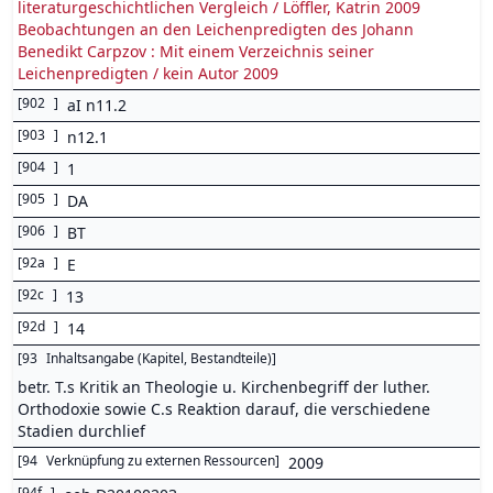
literaturgeschichtlichen Vergleich / Löffler, Katrin 2009
Beobachtungen an den Leichenpredigten des Johann
Benedikt Carpzov : Mit einem Verzeichnis seiner
Leichenpredigten / kein Autor 2009
[
902
]
aI n11.2
[
903
]
n12.1
[
904
]
1
[
905
]
DA
[
906
]
BT
[
92a
]
E
[
92c
]
13
[
92d
]
14
[
93
Inhaltsangabe (Kapitel, Bestandteile)
]
betr. T.s Kritik an Theologie u. Kirchenbegriff der luther.
Orthodoxie sowie C.s Reaktion darauf, die verschiedene
Stadien durchlief
[
94
Verknüpfung zu externen Ressourcen
]
2009
[
94f
]