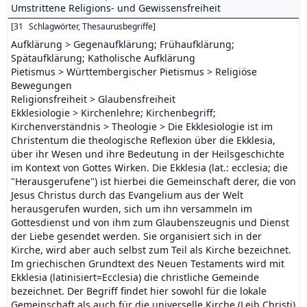
Umstrittene Religions- und Gewissensfreiheit
[
31
Schlagwörter, Thesaurusbegriffe
]
Aufklärung > Gegenaufklärung; Frühaufklärung;
Spätaufklärung; Katholische Aufklärung
Pietismus > Württembergischer Pietismus > Religiöse
Bewegungen
Religionsfreiheit > Glaubensfreiheit
Ekklesiologie > Kirchenlehre; Kirchenbegriff;
Kirchenverständnis > Theologie > Die Ekklesiologie ist im
Christentum die theologische Reflexion über die Ekklesia,
über ihr Wesen und ihre Bedeutung in der Heilsgeschichte
im Kontext von Gottes Wirken. Die Ekklesia (lat.: ecclesia; die
"Herausgerufene") ist hierbei die Gemeinschaft derer, die von
Jesus Christus durch das Evangelium aus der Welt
herausgerufen wurden, sich um ihn versammeln im
Gottesdienst und von ihm zum Glaubenszeugnis und Dienst
der Liebe gesendet werden. Sie organisiert sich in der
Kirche, wird aber auch selbst zum Teil als Kirche bezeichnet.
Im griechischen Grundtext des Neuen Testaments wird mit
Ekklesia (latinisiert=Ecclesia) die christliche Gemeinde
bezeichnet. Der Begriff findet hier sowohl für die lokale
Gemeinschaft als auch für die universelle Kirche (Leib Christi)