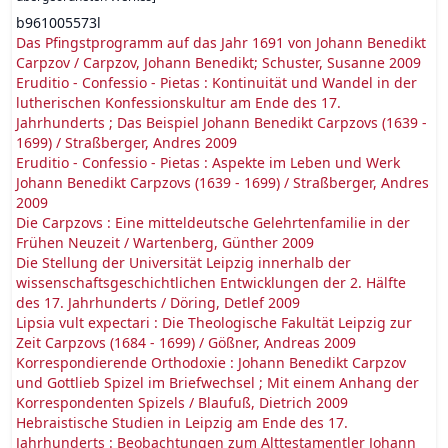
b961005573l
Das Pfingstprogramm auf das Jahr 1691 von Johann Benedikt
Carpzov / Carpzov, Johann Benedikt; Schuster, Susanne 2009
Eruditio - Confessio - Pietas : Kontinuität und Wandel in der
lutherischen Konfessionskultur am Ende des 17.
Jahrhunderts ; Das Beispiel Johann Benedikt Carpzovs (1639 -
1699) / Straßberger, Andres 2009
Eruditio - Confessio - Pietas : Aspekte im Leben und Werk
Johann Benedikt Carpzovs (1639 - 1699) / Straßberger, Andres
2009
Die Carpzovs : Eine mitteldeutsche Gelehrtenfamilie in der
Frühen Neuzeit / Wartenberg, Günther 2009
Die Stellung der Universität Leipzig innerhalb der
wissenschaftsgeschichtlichen Entwicklungen der 2. Hälfte
des 17. Jahrhunderts / Döring, Detlef 2009
Lipsia vult expectari : Die Theologische Fakultät Leipzig zur
Zeit Carpzovs (1684 - 1699) / Gößner, Andreas 2009
Korrespondierende Orthodoxie : Johann Benedikt Carpzov
und Gottlieb Spizel im Briefwechsel ; Mit einem Anhang der
Korrespondenten Spizels / Blaufuß, Dietrich 2009
Hebraistische Studien in Leipzig am Ende des 17.
Jahrhunderts : Beobachtungen zum Alttestamentler Johann