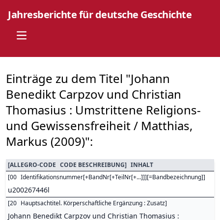
Jahresberichte für deutsche Geschichte
Open main menu
Einträge zu dem Titel "Johann
Benedikt Carpzov und Christian
Thomasius : Umstrittene Religions-
und Gewissensfreiheit / Matthias,
Markus (2009)":
[
ALLEGRO-CODE
CODE BESCHREIBUNG
]
INHALT
[
00
Identifikationsnummer[+BandNr[+TeilNr[+...]]][=Bandbezeichnung]
]
u200267446l
[
20
Hauptsachtitel. Körperschaftliche Ergänzung : Zusatz
]
Johann Benedikt Carpzov und Christian Thomasius :