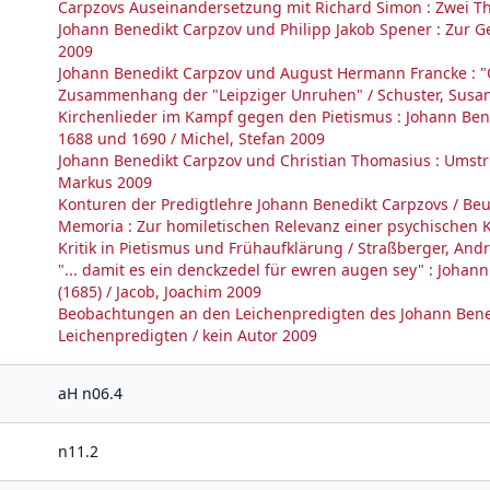
Carpzovs Auseinandersetzung mit Richard Simon : Zwei Th
Johann Benedikt Carpzov und Philipp Jakob Spener : Zur Ge
2009
Johann Benedikt Carpzov und August Hermann Francke : "
Zusammenhang der "Leipziger Unruhen" / Schuster, Susa
Kirchenlieder im Kampf gegen den Pietismus : Johann Ben
1688 und 1690 / Michel, Stefan 2009
Johann Benedikt Carpzov und Christian Thomasius : Umstri
Markus 2009
Konturen der Predigtlehre Johann Benedikt Carpzovs / Beu
Memoria : Zur homiletischen Relevanz einer psychischen K
Kritik in Pietismus und Frühaufklärung / Straßberger, And
"... damit es ein denckzedel für ewren augen sey" : Joha
(1685) / Jacob, Joachim 2009
Beobachtungen an den Leichenpredigten des Johann Benedi
Leichenpredigten / kein Autor 2009
aH n06.4
n11.2