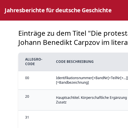
Jahresberichte für deutsche Geschichte
Einträge zu dem Titel "Die protes
Johann Benedikt Carpzov im literat
ALLEGRO-
CODE BESCHREIBUNG
CODE
00
Identifikationsnummer[+BandNr[+TeilNr[+...]]
[=Bandbezeichnung]
20
Hauptsachtitel. Körperschaftliche Ergänzung 
Zusatz
31