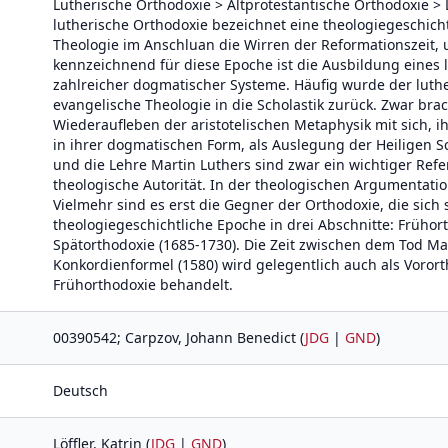
Lutherische Orthodoxie > Altprotestantische Orthodoxie > 
lutherische Orthodoxie bezeichnet eine theologiegeschich
Theologie im Anschluan die Wirren der Reformationszeit,
kennzeichnend für diese Epoche ist die Ausbildung eines 
zahlreicher dogmatischer Systeme. Häufig wurde der luthe
evangelische Theologie in die Scholastik zurück. Zwar brac
Wiederaufleben der aristotelischen Metaphysik mit sich, 
in ihrer dogmatischen Form, als Auslegung der Heiligen Sch
und die Lehre Martin Luthers sind zwar ein wichtiger Refe
theologische Autorität. In der theologischen Argumentatio
Vielmehr sind es erst die Gegner der Orthodoxie, die sich 
theologiegeschichtliche Epoche in drei Abschnitte: Frühor
Spätorthodoxie (1685-1730). Die Zeit zwischen dem Tod Mar
Konkordienformel (1580) wird gelegentlich auch als Vorort
Frühorthodoxie behandelt.
00390542; Carpzov, Johann Benedict (
JDG
|
GND
)
Deutsch
Löffler, Katrin (
JDG
|
GND
)