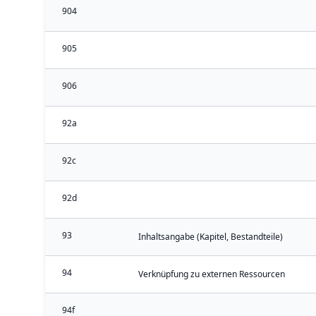
904
905
906
92a
92c
92d
93
Inhaltsangabe (Kapitel, Bestandteile)
94
Verknüpfung zu externen Ressourcen
94f