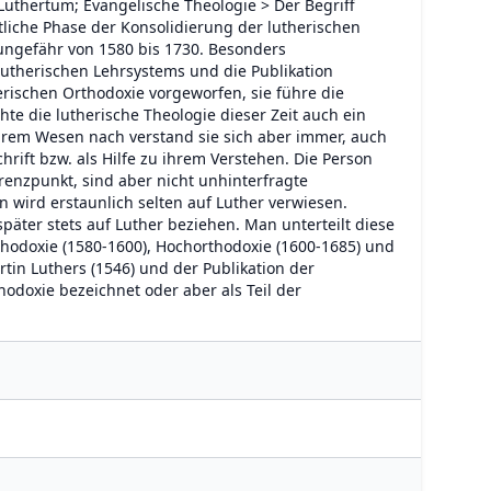
Luthertum; Evangelische Theologie > Der Begriff
tliche Phase der Konsolidierung der lutherischen
 ungefähr von 1580 bis 1730. Besonders
lutherischen Lehrsystems und die Publikation
rischen Orthodoxie vorgeworfen, sie führe die
hte die lutherische Theologie dieser Zeit auch ein
ihrem Wesen nach verstand sie sich aber immer, auch
rift bzw. als Hilfe zu ihrem Verstehen. Die Person
renzpunkt, sind aber nicht unhinterfragte
n wird erstaunlich selten auf Luther verwiesen.
später stets auf Luther beziehen. Man unterteilt diese
thodoxie (1580-1600), Hochorthodoxie (1600-1685) und
tin Luthers (1546) und der Publikation der
hodoxie bezeichnet oder aber als Teil der