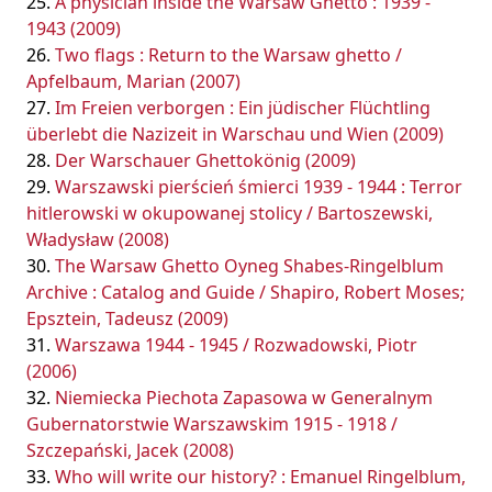
A physician inside the Warsaw Ghetto : 1939 -
1943 (2009)
Two flags : Return to the Warsaw ghetto /
Apfelbaum, Marian (2007)
Im Freien verborgen : Ein jüdischer Flüchtling
überlebt die Nazizeit in Warschau und Wien (2009)
Der Warschauer Ghettokönig (2009)
Warszawski pierścień śmierci 1939 - 1944 : Terror
hitlerowski w okupowanej stolicy / Bartoszewski,
Władysław (2008)
The Warsaw Ghetto Oyneg Shabes-Ringelblum
Archive : Catalog and Guide / Shapiro, Robert Moses;
Epsztein, Tadeusz (2009)
Warszawa 1944 - 1945 / Rozwadowski, Piotr
(2006)
Niemiecka Piechota Zapasowa w Generalnym
Gubernatorstwie Warszawskim 1915 - 1918 /
Szczepański, Jacek (2008)
Who will write our history? : Emanuel Ringelblum,