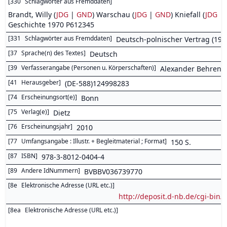
[
330
Schlagwörter aus Fremddaten
]
Brandt, Willy (
JDG
|
GND
) Warschau (
JDG
|
GND
) Kniefall (
JDG
|
Geschichte 1970 P612345
[
331
Schlagwörter aus Fremddaten
]
Deutsch-polnischer Vertrag (197
[
37
Sprache(n) des Textes
]
Deutsch
[
39
Verfasserangabe (Personen u. Körperschaften)
]
Alexander Behrens 
[
41
Herausgeber
]
(DE-588)124998283
[
74
Erscheinungsort(e)
]
Bonn
[
75
Verlag(e)
]
Dietz
[
76
Erscheinungsjahr
]
2010
[
77
Umfangsangabe : Illustr. + Begleitmaterial ; Format
]
150 S.
[
87
ISBN
]
978-3-8012-0404-4
[
89
Andere IdNummern
]
BVBBV036739770
[
8e
Elektronische Adresse (URL etc.)
]
http://deposit.d-nb.de/cgi-b
[
8ea
Elektronische Adresse (URL etc.)
]