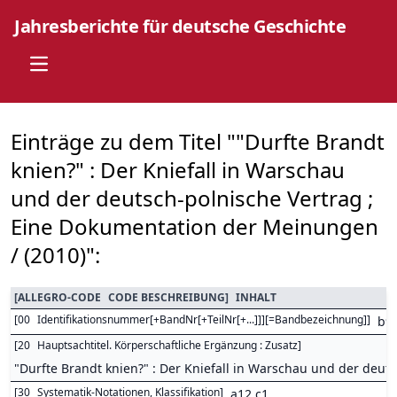
Jahresberichte für deutsche Geschichte
Open main menu
Einträge zu dem Titel ""Durfte Brandt
knien?" : Der Kniefall in Warschau
und der deutsch-polnische Vertrag ;
Eine Dokumentation der Meinungen
/ (2010)":
[
ALLEGRO-CODE
CODE BESCHREIBUNG
]
INHALT
[
00
Identifikationsnummer[+BandNr[+TeilNr[+...]]][=Bandbezeichnung]
]
b9
[
20
Hauptsachtitel. Körperschaftliche Ergänzung : Zusatz
]
"Durfte Brandt knien?" : Der Kniefall in Warschau und der deu
[
30
Systematik-Notationen, Klassifikation
]
a12 c1