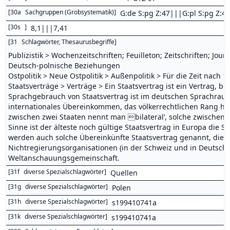
[
30a
Sachgruppen (Grobsystematik)
]
G:de S:pg Z:47|||G:pl S:pg Z:47
[
30s
]
8,1|||7,41
[
31
Schlagwörter, Thesaurusbegriffe
]
Publizistik > Wochenzeitschriften; Feuilleton; Zeitschriften; J
Deutsch-polnische Beziehungen
Ostpolitik > Neue Ostpolitik > Außenpolitik > Für die Zeit nach
Staatsverträge > Verträge > Ein Staatsvertrag ist ein Vertrag, b
Sprachgebrauch von Staatsvertrag ist im deutschen Sprachraum 
internationales Übereinkommen, das völkerrechtlichen Rang ha
zwischen zwei Staaten nennt man bilateral‘, solche zwischen m
Sinne ist der älteste noch gültige Staatsvertrag in Europa die
werden auch solche Übereinkünfte Staatsvertrag genannt, die e
Nichtregierungsorganisationen (in der Schweiz und in Deutschla
Weltanschauungsgemeinschaft.
[
31f
diverse Spezialschlagwörter
]
Quellen
[
31g
diverse Spezialschlagwörter
]
Polen
[
31h
diverse Spezialschlagwörter
]
s199410741a
[
31k
diverse Spezialschlagwörter
]
s199410741a