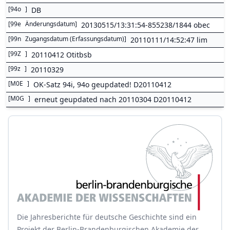
[
94o
]
DB
[
99e
Änderungsdatum
]
20130515/13:31:54-855238/1844 obec
[
99n
Zugangsdatum (Erfassungsdatum)
]
20110111/14:52:47 lim
[
99Z
]
20110412 Otitbsb
[
99z
]
20110329
[
M0E
]
OK-Satz 94i, 94o geupdated! D20110412
[
M0G
]
erneut geupdated nach 20110304 D20110412
Die Jahresberichte für deutsche Geschichte sind ein
Projekt der Berlin-Brandenburgischen Akademie der