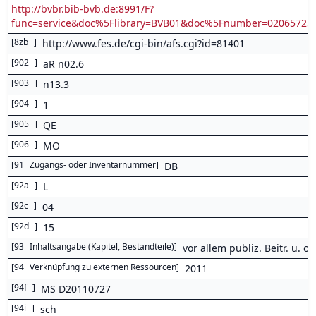
http://bvbr.bib-bvb.de:8991/F?
func=service&doc%5Flibrary=BVB01&doc%5Fnumber=0206572
[
8zb
]
http://www.fes.de/cgi-bin/afs.cgi?id=81401
[
902
]
aR n02.6
[
903
]
n13.3
[
904
]
1
[
905
]
QE
[
906
]
MO
[
91
Zugangs- oder Inventarnummer
]
DB
[
92a
]
L
[
92c
]
04
[
92d
]
15
[
93
Inhaltsangabe (Kapitel, Bestandteile)
]
vor allem publiz. Beitr. u. of
[
94
Verknüpfung zu externen Ressourcen
]
2011
[
94f
]
MS D20110727
[
94i
]
sch