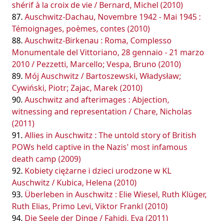
shérif à la croix de vie / Bernard, Michel (2010)
Auschwitz-Dachau, Novembre 1942 - Mai 1945 :
Témoignages, poèmes, contes (2010)
Auschwitz-Birkenau : Roma, Complesso
Monumentale del Vittoriano, 28 gennaio - 21 marzo
2010 / Pezzetti, Marcello; Vespa, Bruno (2010)
Mój Auschwitz / Bartoszewski, Władysław;
Cywiński, Piotr; Zajac, Marek (2010)
Auschwitz and afterimages : Abjection,
witnessing and representation / Chare, Nicholas
(2011)
Allies in Auschwitz : The untold story of British
POWs held captive in the Nazis' most infamous
death camp (2009)
Kobiety ciężarne i dzieci urodzone w KL
Auschwitz / Kubica, Helena (2010)
Überleben in Auschwitz : Elie Wiesel, Ruth Klüger,
Ruth Elias, Primo Levi, Viktor Frankl (2010)
Die Seele der Dinge / Fahidi, Eva (2011)