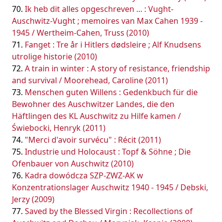
Ik heb dit alles opgeschreven ... : Vught-
Auschwitz-Vught ; memoires van Max Cahen 1939 -
1945 / Wertheim-Cahen, Truss (2010)
Fanget : Tre år i Hitlers dødsleire ; Alf Knudsens
utrolige historie (2010)
A train in winter : A story of resistance, friendship
and survival / Moorehead, Caroline (2011)
Menschen guten Willens : Gedenkbuch für die
Bewohner des Auschwitzer Landes, die den
Häftlingen des KL Auschwitz zu Hilfe kamen /
Świebocki, Henryk (2011)
"Merci d'avoir survécu" : Récit (2011)
Industrie und Holocaust : Topf & Söhne ; Die
Ofenbauer von Auschwitz (2010)
Kadra dowódcza SZP-ZWZ-AK w
Konzentrationslager Auschwitz 1940 - 1945 / Debski,
Jerzy (2009)
Saved by the Blessed Virgin : Recollections of