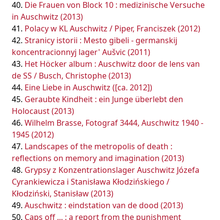
Die Frauen von Block 10 : medizinische Versuche
in Auschwitz (2013)
Polacy w KL Auschwitz / Piper, Franciszek (2012)
Stranicy istorii : Mesto gibeli - germanskij
koncentracionnyj lager' Aušvic (2011)
Het Höcker album : Auschwitz door de lens van
de SS / Busch, Christophe (2013)
Eine Liebe in Auschwitz ([ca. 2012])
Geraubte Kindheit : ein Junge überlebt den
Holocaust (2013)
Wilhelm Brasse, Fotograf 3444, Auschwitz 1940 -
1945 (2012)
Landscapes of the metropolis of death :
reflections on memory and imagination (2013)
Grypsy z Konzentrationslager Auschwitz Józefa
Cyrankiewicza i Stanisława Kłodzińskiego /
Kłodziński, Stanisław (2013)
Auschwitz : eindstation van de dood (2013)
Caps off ... : a report from the punishment