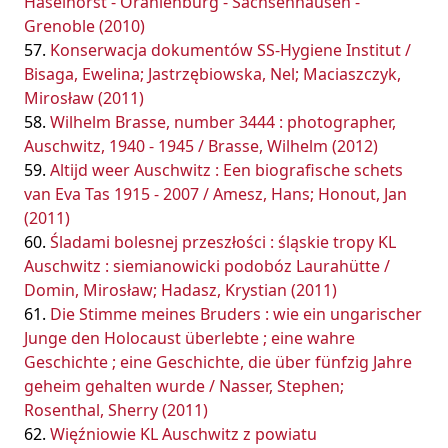
Haselhorst - Oranienburg - Sachsenhausen -
Grenoble (2010)
Konserwacja dokumentów SS-Hygiene Institut /
Bisaga, Ewelina; Jastrzębiowska, Nel; Maciaszczyk,
Mirosław (2011)
Wilhelm Brasse, number 3444 : photographer,
Auschwitz, 1940 - 1945 / Brasse, Wilhelm (2012)
Altijd weer Auschwitz : Een biografische schets
van Eva Tas 1915 - 2007 / Amesz, Hans; Honout, Jan
(2011)
Śladami bolesnej przeszłości : śląskie tropy KL
Auschwitz : siemianowicki podobóz Laurahütte /
Domin, Mirosław; Hadasz, Krystian (2011)
Die Stimme meines Bruders : wie ein ungarischer
Junge den Holocaust überlebte ; eine wahre
Geschichte ; eine Geschichte, die über fünfzig Jahre
geheim gehalten wurde / Nasser, Stephen;
Rosenthal, Sherry (2011)
Więźniowie KL Auschwitz z powiatu