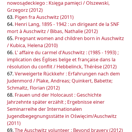
nowosądeckiego : Księga pamięci / Olszewski,
Grzegorz (2012)
Pigen fra Auschwitz (2011)
Henri Lang, 1895 - 1942 : un dirigeant de la SNF
mort à Auschwitz / Bibas, Nathalie (2012)
Pregnant women and children born in Auschwitz
/ Kubica, Helena (2010)
L' affaire du carmel d'Auschwitz : (1985 - 1993) ;
implication des Églises belge et française dans la
résolution du conflit / Hebbelinck, Thérèse (2012)
Verweigerte Rückkehr : Erfahrungen nach dem
Judenmord / Plake, Andreas; Quinkert, Babette;
Schmaltz, Florian (2012)
Frauen und der Holocaust : Geschichte
Jahrzehnte später erzählt ; Ergebnisse einer
Seminarreihe der Internationalen
Jugendbegegnungsstätte in Oświęcim/Auschwitz
(2011)
The Auschwitz volunteer : Beyond bravery (2012)