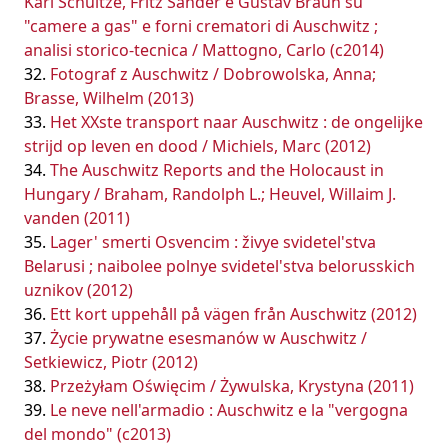
Karl Schultze, Fritz Sander e Gustav Braun su
"camere a gas" e forni crematori di Auschwitz ;
analisi storico-tecnica / Mattogno, Carlo (c2014)
Fotograf z Auschwitz / Dobrowolska, Anna;
Brasse, Wilhelm (2013)
Het XXste transport naar Auschwitz : de ongelijke
strijd op leven en dood / Michiels, Marc (2012)
The Auschwitz Reports and the Holocaust in
Hungary / Braham, Randolph L.; Heuvel, Willaim J.
vanden (2011)
Lager' smerti Osvencim : živye svidetel'stva
Belarusi ; naibolee polnye svidetel'stva belorusskich
uznikov (2012)
Ett kort uppehåll på vägen från Auschwitz (2012)
Życie prywatne esesmanów w Auschwitz /
Setkiewicz, Piotr (2012)
Przeżyłam Oświęcim / Żywulska, Krystyna (2011)
Le neve nell'armadio : Auschwitz e la "vergogna
del mondo" (c2013)