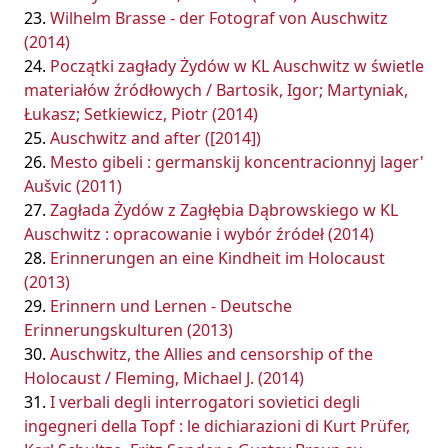
Wilhelm Brasse - der Fotograf von Auschwitz
(2014)
Początki zagłady Żydów w KL Auschwitz w świetle
materiałów źródłowych / Bartosik, Igor; Martyniak,
Łukasz; Setkiewicz, Piotr (2014)
Auschwitz and after ([2014])
Mesto gibeli : germanskij koncentracionnyj lager'
Aušvic (2011)
Zagłada Żydów z Zagłębia Dąbrowskiego w KL
Auschwitz : opracowanie i wybór źródeł (2014)
Erinnerungen an eine Kindheit im Holocaust
(2013)
Erinnern und Lernen - Deutsche
Erinnerungskulturen (2013)
Auschwitz, the Allies and censorship of the
Holocaust / Fleming, Michael J. (2014)
I verbali degli interrogatori sovietici degli
ingegneri della Topf : le dichiarazioni di Kurt Prüfer,