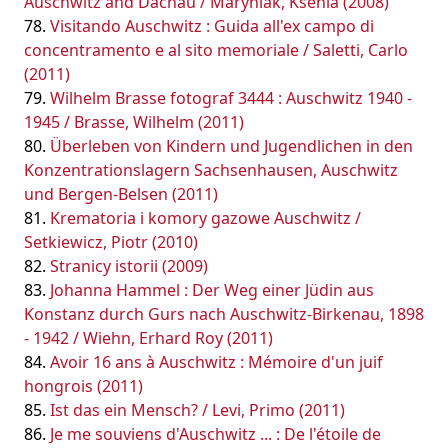
Auschwitz and Dachau / Maryniak, Ksenia (2008)
Visitando Auschwitz : Guida all'ex campo di
concentramento e al sito memoriale / Saletti, Carlo
(2011)
Wilhelm Brasse fotograf 3444 : Auschwitz 1940 -
1945 / Brasse, Wilhelm (2011)
Überleben von Kindern und Jugendlichen in den
Konzentrationslagern Sachsenhausen, Auschwitz
und Bergen-Belsen (2011)
Krematoria i komory gazowe Auschwitz /
Setkiewicz, Piotr (2010)
Stranicy istorii (2009)
Johanna Hammel : Der Weg einer Jüdin aus
Konstanz durch Gurs nach Auschwitz-Birkenau, 1898
- 1942 / Wiehn, Erhard Roy (2011)
Avoir 16 ans à Auschwitz : Mémoire d'un juif
hongrois (2011)
Ist das ein Mensch? / Levi, Primo (2011)
Je me souviens d'Auschwitz ... : De l'étoile de