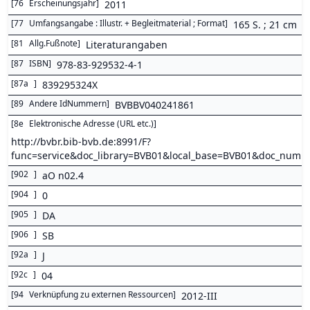
[
76
Erscheinungsjahr
]
2011
[
77
Umfangsangabe : Illustr. + Begleitmaterial ; Format
]
165 S. ; 21 cm
[
81
Allg.Fußnote
]
Literaturangaben
[
87
ISBN
]
978-83-929532-4-1
[
87a
]
839295324X
[
89
Andere IdNummern
]
BVBBV040241861
[
8e
Elektronische Adresse (URL etc.)
]
http://bvbr.bib-bvb.de:8991/F?
func=service&doc_library=BVB01&local_base=BVB01&doc_num
[
902
]
aO n02.4
[
904
]
0
[
905
]
DA
[
906
]
SB
[
92a
]
J
[
92c
]
04
[
94
Verknüpfung zu externen Ressourcen
]
2012-III