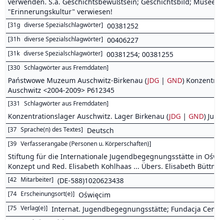
verwenden. S.a. Geschichtsbewußtsein; Geschichtsbild; Museen
"Erinnerungskultur" verwiesen!
[
31g
diverse Spezialschlagwörter
]
00381252
[
31h
diverse Spezialschlagwörter
]
00406227
[
31k
diverse Spezialschlagwörter
]
00381254; 00381255
[
330
Schlagwörter aus Fremddaten
]
Państwowe Muzeum Auschwitz-Birkenau (
JDG
|
GND
) Konzentra
Auschwitz <2004-2009> P612345
[
331
Schlagwörter aus Fremddaten
]
Konzentrationslager Auschwitz. Lager Birkenau (
JDG
|
GND
) Ju
[
37
Sprache(n) des Textes
]
Deutsch
[
39
Verfasserangabe (Personen u. Körperschaften)
]
Stiftung für die Internationale Jugendbegegnungsstätte in O
Konzept und Red. Elisabeth Kohlhaas ... Übers. Elisabeth Büttne
[
42
Mitarbeiter
]
(DE-588)1020623438
[
74
Erscheinungsort(e)
]
Oświęcim
[
75
Verlag(e)
]
Internat. Jugendbegegnungsstätte; Fundacja Cen