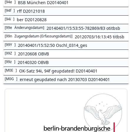
[
94e
]
BSB München D20140401
[
94f
]
rff D20121018
[
94i
]
ber D20120828
[
99e
Änderungsdatum
]
20140401/15:53:55-782869/83 otitbsb
[
99n
Zugangsdatum (Erfassungsdatum)
]
20120703/16:13:45 titbsb
[
99Y
]
20140401/15:52:50 Oschl_0314_ges
[
99Z
]
20120608 OBVB
[
99z
]
20140320 OBVB
[
M0E
]
OK-Satz 94i, 94f geupdated! D20140401
[
M0G
]
erneut geupdated nach 20130703 D20140401