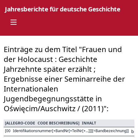
Jahresberichte für deutsche Geschichte
Open main menu
Einträge zu dem Titel "Frauen und
der Holocaust : Geschichte
Jahrzehnte später erzählt ;
Ergebnisse einer Seminarreihe der
Internationalen
Jugendbegegnungsstätte in
Oświęcim/Auschwitz / (2011)":
[
ALLEGRO-CODE
CODE BESCHREIBUNG
]
INHALT
[
00
Identifikationsnummer[+BandNr[+TeilNr[+...]]][=Bandbezeichnung]
]
bs