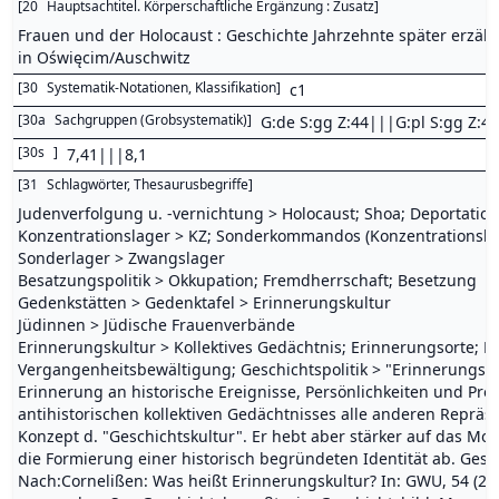
[
20
Hauptsachtitel. Körperschaftliche Ergänzung : Zusatz
]
Frauen und der Holocaust : Geschichte Jahrzehnte später erzäh
in Oświęcim/Auschwitz
[
30
Systematik-Notationen, Klassifikation
]
c1
[
30a
Sachgruppen (Grobsystematik)
]
G:de S:gg Z:44|||G:pl S:gg Z:44
[
30s
]
7,41|||8,1
[
31
Schlagwörter, Thesaurusbegriffe
]
Judenverfolgung u. -vernichtung > Holocaust; Shoa; Deportation
Konzentrationslager > KZ; Sonderkommandos (Konzentrationslage
Sonderlager > Zwangslager
Besatzungspolitik > Okkupation; Fremdherrschaft; Besetzung
Gedenkstätten > Gedenktafel > Erinnerungskultur
Jüdinnen > Jüdische Frauenverbände
Erinnerungskultur > Kollektives Gedächtnis; Erinnerungsorte; Ko
Vergangenheitsbewältigung; Geschichtspolitik > "Erinnerungsku
Erinnerung an historische Ereignisse, Persönlichkeiten und Pro
antihistorischen kollektiven Gedächtnisses alle anderen Reprä
Konzept d. "Geschichtskultur". Er hebt aber stärker auf das M
die Formierung einer historisch begründeten Identität ab. Gesch
Nach:Cornelißen: Was heißt Erinnerungskultur? In: GWU, 54 (2003