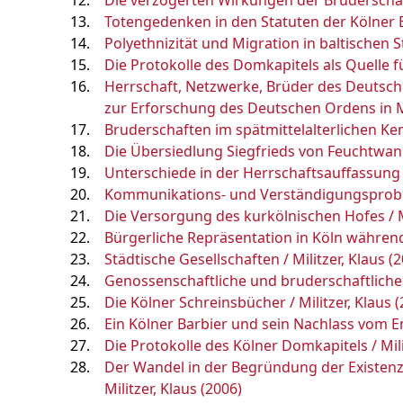
Die verzögerten Wirkungen der Bruderschafte
Totengedenken in den Statuten der Kölner Br
Polyethnizität und Migration in baltischen St
Die Protokolle des Domkapitels als Quelle f
Herrschaft, Netzwerke, Brüder des Deutsche
zur Erforschung des Deutschen Ordens in Ma
Bruderschaften im spätmittelalterlichen Ke
Die Übersiedlung Siegfrieds von Feuchtwange
Unterschiede in der Herrschaftsauffassung 
Kommunikations- und Verständigungsproblem
Die Versorgung des kurkölnischen Hofes / Mi
Bürgerliche Repräsentation in Köln während d
Städtische Gesellschaften / Militzer, Klaus (
Genossenschaftliche und bruderschaftliche O
Die Kölner Schreinsbücher / Militzer, Klaus 
Ein Kölner Barbier und sein Nachlass vom End
Die Protokolle des Kölner Domkapitels / Mili
Der Wandel in der Begründung der Existenz
Militzer, Klaus (2006)