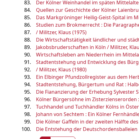
Der Kölner Weinhandel im späten Mittelalter 
Quellen zur Geschichte der Kölner Laienbrud
Das Markgröninger Heilig-Geist-Spital im Mitt
Studien zum Brokmerrecht : Die Paragraphen 
/ Militzer, Klaus (1975)
Die Wirtschaftstätigkeit ländlicher und städ
Jakobsbruderschaften in Köln / Militzer, Kla
Wirtschaftsleben am Niederrhein im Mittelalt
Stadtentstehung und Entwicklung des Bürger
/ Militzer, Klaus (1980)
Ein Elbinger Pfundzollregister aus dem Herbs
Stadtentstehung, Bürgertum und Rat : Halbers
Die Fiananzierung der Erhebung Sylvester St
Kölner Bürgersöhne im Zisterzienserorden :
Tuchhandel und Tuchhändler Kölns in Österr
Johann von Sechtem : Ein Kölner Fernhändler 
Die Kölner Gaffeln in der zweiten Hälfte des
Die Entstehung der Deutschordensballeien im