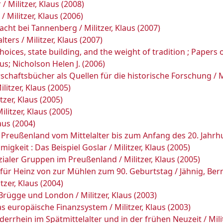
 Militzer, Klaus (2008)
 Militzer, Klaus (2006)
cht bei Tannenberg / Militzer, Klaus (2007)
ers / Militzer, Klaus (2007)
oices, state building, and the weight of tradition ; Papers
us; Nicholson Helen J. (2006)
schaftsbücher als Quellen für die historische Forschung / Mi
litzer, Klaus (2005)
zer, Klaus (2005)
ilitzer, Klaus (2005)
aus (2004)
Preußenland vom Mittelalter bis zum Anfang des 20. Jahrhund
keit : Das Beispiel Goslar / Militzer, Klaus (2005)
ialer Gruppen im Preußenland / Militzer, Klaus (2005)
t für Heinz von zur Mühlen zum 90. Geburtstag / Jähnig, Bernh
tzer, Klaus (2004)
Brügge und London / Militzer, Klaus (2003)
 europäische Finanzsystem / Militzer, Klaus (2003)
rrhein im Spätmittelalter und in der frühen Neuzeit / Milit