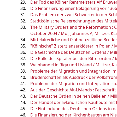
Der Tod des Kölner Rentmeisters Alf Bruwer /
Die Finanzierung einer Belagerung vor 1366 /
Das Problem der zwei Schwerter in der Schla
Stadtkölnische Reiserechnungen des Mittelalt
The Military Orders and the Reformation : Ch
October 2004 / Mol, Johannes A; Militzer, Kla
Mittelalterliche und frühneuzeitliche Bruder
"Kölnische" Zisterzienserklöster in Polen / Mi
Die Geschichte des Deutschen Ordens / Milit
Die Rolle der Spitäler bei den Ritterorden / M
Weinhandel in Riga und Livland / Militzer, Kl
Probleme der Migration und Integration im 
Bruderschaften als Ausdruck der Volksfrömmig
Probleme der Migration und Integration soz
Aus der Geschichte Alt-Livlands : Festschrif
Der Deutsche Orden in seinen Balleien / Mili
Der Handel der livländischen Kaufleute mit 
Die Einbindung des Deutschen Ordens in das
Die Finanzierung der Kirchenbauten am Niede