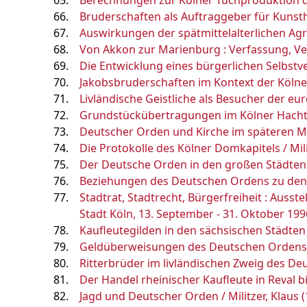
Berechnungen zur Kölner Tuchproduktion des 
Bruderschaften als Auftraggeber für Kunstha
Auswirkungen der spätmittelalterlichen Agra
Von Akkon zur Marienburg : Verfassung, Ver
Die Entwicklung eines bürgerlichen Selbstver
Jakobsbruderschaften im Kontext der Kölner 
Livländische Geistliche als Besucher der eur
Grundstückübertragungen im Kölner Hachtbez
Deutscher Orden und Kirche im späteren Mitte
Die Protokolle des Kölner Domkapitels / Mili
Der Deutsche Orden in den großen Städten d
Beziehungen des Deutschen Ordens zu den Uni
Stadtrat, Stadtrecht, Bürgerfreiheit : Auss
Stadt Köln, 13. September - 31. Oktober 1996 
Kaufleutegilden in den sächsischen Städten /
Geldüberweisungen des Deutschen Ordens an 
Ritterbrüder im livländischen Zweig des Deut
Der Handel rheinischer Kaufleute in Reval bi
Jagd und Deutscher Orden / Militzer, Klaus 