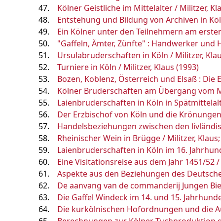
Kölner Geistliche im Mittelalter / Militzer, Kl
Entstehung und Bildung von Archiven in Köln
Ein Kölner unter den Teilnehmern am ersten 
"Gaffeln, Ämter, Zünfte" : Handwerker und Ha
Ursulabruderschaften in Köln / Militzer, Kla
Turniere in Köln / Militzer, Klaus (1993)
Bozen, Koblenz, Österreich und Elsaß : Die
Kölner Bruderschaften am Übergang vom Mitt
Laienbruderschaften in Köln in Spätmittelalt
Der Erzbischof von Köln und die Krönungen d
Handelsbeziehungen zwischen den livländisc
Rheinischer Wein in Brügge / Militzer, Klaus
Laienbruderschaften in Köln im 16. Jahrhunde
Eine Visitationsreise aus dem Jahr 1451/52 / 
Aspekte aus den Beziehungen des Deutschen 
De aanvang van de commanderij Jungen Bies
Die Gaffel Windeck im 14. und 15. Jahrhundert
Die kurkölnischen Hofordnungen und die Aus