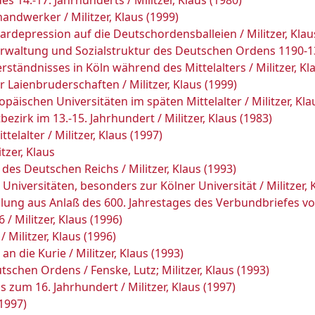
14.-17. Jahrhunderts / Militzer, Klaus (1980)
ndwerker / Militzer, Klaus (1999)
rdepression auf die Deutschordensballeien / Militzer, Klau
waltung und Sozialstruktur des Deutschen Ordens 1190-1309
ständnisses in Köln während des Mittelalters / Militzer, Kl
Laienbruderschaften / Militzer, Klaus (1999)
opäischen Universitäten im späten Mittelalter / Militzer, Kla
irk im 13.-15. Jahrhundert / Militzer, Klaus (1983)
lalter / Militzer, Klaus (1997)
tzer, Klaus
es Deutschen Reichs / Militzer, Klaus (1993)
versitäten, besonders zur Kölner Universität / Militzer, K
tellung aus Anlaß des 600. Jahrestages des Verbundbriefes v
/ Militzer, Klaus (1996)
 Militzer, Klaus (1996)
die Kurie / Militzer, Klaus (1993)
schen Ordens / Fenske, Lutz; Militzer, Klaus (1993)
s zum 16. Jahrhundert / Militzer, Klaus (1997)
(1997)