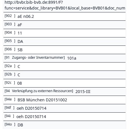
http://bvbr.bib-bvb.de:8991/F?
func=service&doc_library=BVB01&local_base=BVB01&doc_num
[
902
]
aE n06.2
[
903
]
aF
[
904
]
11
[
905
]
DA
[
906
]
SB
[
91
Zugangs- oder Inventarnummer
]
101a
[
92a
]
C
[
92b
]
C
[
92c
]
08
[
94
Verknüpfung zu externen Ressourcen
]
2015-III
[
94e
]
BSB München D20151002
[
94f
]
oeh D20150714
[
94i
]
oeh D20150714
[
94o
]
DB