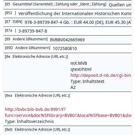
[
85
Gesamttitel (Serientitel) ; Zählung oder _Ident ; Zählung
]
Quellen und 
[
852
]
Veröffentlichung der Internationalen Historischen Komm
[
87
ISBN
]
978-3-89739-847-4 Gb. : EUR 44.00 (DE), EUR 45.30 (AT), s
[
87a
]
3-89739-847-8
[
89
Andere IdNummern
]
BVBBV042665969
[
89D
Andere IdNummern
]
1072580810
[
8e
Elektronische Adresse (URL etc.)
]
mX:MVB
qtext/html
http://deposit.d-nb.de/cgi-b
Type: Inhaltstext
A2
[
8ea
Elektronische Adresse (URL etc.)
]
http://bvbr.bib-bvb.de:8991/F?
func=service&doc%5Flibrary=BVB01&local%5Fbase=BVB01&d
Type: Inhaltsverzeichnis
[
8eb
Elektronische Adresse (URL etc.)
]