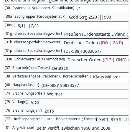
[
30
Systematik-Notationen, Klassifikation
]
c1
[
30a
Sachgruppen (Grobsystematik)
]
G:dd S:rg Z:20|||900
[
30s
]
8,1|||7,41
[
31g
diverse Spezialschlagwörter
]
Preußen (Ordensstaat); Livland (
J
[
31k
diverse Spezialschlagwörter
]
Deutscher Orden (
JDG
|
GND
)
[
31p
diverse Spezialschlagwörter
]
(DE-588)130830577
[
330
Schlagwörter aus Fremddaten
]
Deutscher Orden (
JDG
|
GND
) G
[
37
Sprache(n) des Textes
]
Deutsch
[
39
Verfasserangabe (Personen u. Körperschaften)
]
Klaus Militzer
[
40
Hauptverfasser
]
(DE-588)130830577
[
74
Erscheinungsort(e)
]
Weimar
[
75
Verlag(e)
]
VDG
[
76
Erscheinungsjahr
]
2015
[
77
Umfangsangabe : Illustr. + Begleitmaterial ; Format
]
XVIII, 379 S. : Ill.
[
81
Allg.Fußnote
]
Beitr. veröff. zwischen 1968 und 2008