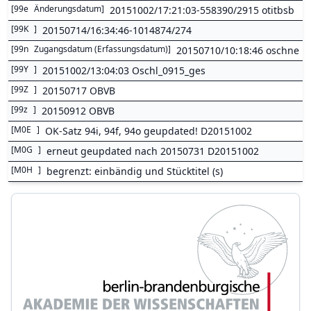
[
99e
Änderungsdatum
]
20151002/17:21:03-558390/2915 otitbsb
[
99K
]
20150714/16:34:46-1014874/274
[
99n
Zugangsdatum (Erfassungsdatum)
]
20150710/10:18:46 oschne
[
99Y
]
20151002/13:04:03 Oschl_0915_ges
[
99Z
]
20150717 OBVB
[
99z
]
20150912 OBVB
[
M0E
]
OK-Satz 94i, 94f, 94o geupdated! D20151002
[
M0G
]
erneut geupdated nach 20150731 D20151002
[
M0H
]
begrenzt: einbändig und Stücktitel (s)