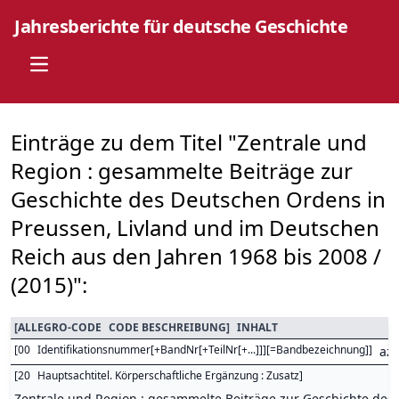
Jahresberichte für deutsche Geschichte
Open main menu
Einträge zu dem Titel "Zentrale und
Region : gesammelte Beiträge zur
Geschichte des Deutschen Ordens in
Preussen, Livland und im Deutschen
Reich aus den Jahren 1968 bis 2008 /
(2015)":
[
ALLEGRO-CODE
CODE BESCHREIBUNG
]
INHALT
[
00
Identifikationsnummer[+BandNr[+TeilNr[+...]]][=Bandbezeichnung]
]
az
[
20
Hauptsachtitel. Körperschaftliche Ergänzung : Zusatz
]
Zentrale und Region : gesammelte Beiträge zur Geschichte des