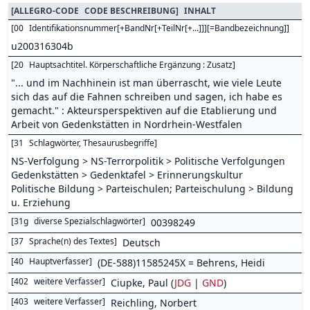
[
ALLEGRO-CODE
CODE BESCHREIBUNG
]
INHALT
[
00
Identifikationsnummer[+BandNr[+TeilNr[+...]]][=Bandbezeichnung]
]
u200316304b
[
20
Hauptsachtitel. Körperschaftliche Ergänzung : Zusatz
]
"... und im Nachhinein ist man überrascht, wie viele Leute
sich das auf die Fahnen schreiben und sagen, ich habe es
gemacht." : Akteursperspektiven auf die Etablierung und
Arbeit von Gedenkstätten in Nordrhein-Westfalen
[
31
Schlagwörter, Thesaurusbegriffe
]
NS-Verfolgung > NS-Terrorpolitik > Politische Verfolgungen
Gedenkstätten > Gedenktafel > Erinnerungskultur
Politische Bildung > Parteischulen; Parteischulung > Bildung
u. Erziehung
[
31g
diverse Spezialschlagwörter
]
00398249
[
37
Sprache(n) des Textes
]
Deutsch
[
40
Hauptverfasser
]
(DE-588)11585245X = Behrens, Heidi
[
402
weitere Verfasser
]
Ciupke, Paul (
JDG
|
GND
)
[
403
weitere Verfasser
]
Reichling, Norbert