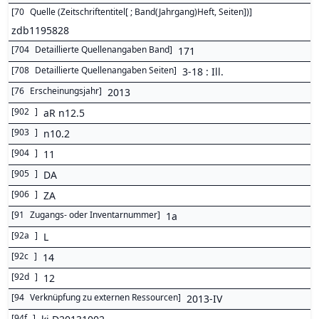
[
70
Quelle (Zeitschriftentitel[ ; Band(Jahrgang)Heft, Seiten])
]
zdb1195828
[
704
Detaillierte Quellenangaben Band
]
171
[
708
Detaillierte Quellenangaben Seiten
]
3-18 : Ill.
[
76
Erscheinungsjahr
]
2013
[
902
]
aR n12.5
[
903
]
n10.2
[
904
]
11
[
905
]
DA
[
906
]
ZA
[
91
Zugangs- oder Inventarnummer
]
1a
[
92a
]
L
[
92c
]
14
[
92d
]
12
[
94
Verknüpfung zu externen Ressourcen
]
2013-IV
[
94f
]