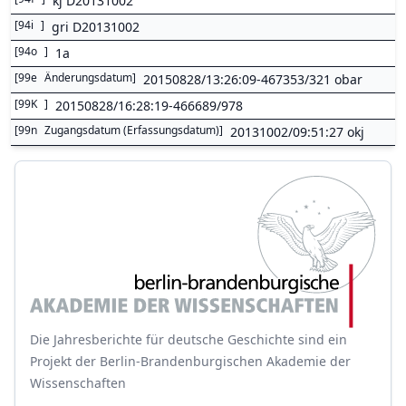
kj D20131002
[
94i
]
gri D20131002
[
94o
]
1a
[
99e
Änderungsdatum
]
20150828/13:26:09-467353/321 obar
[
99K
]
20150828/16:28:19-466689/978
[
99n
Zugangsdatum (Erfassungsdatum)
]
20131002/09:51:27 okj
Die Jahresberichte für deutsche Geschichte sind ein
Projekt der Berlin-Brandenburgischen Akademie der
Wissenschaften