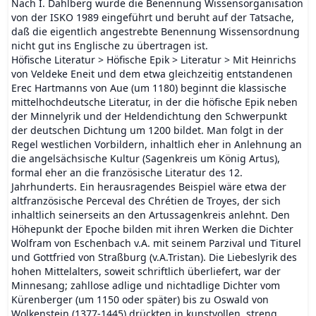
Nach I. Dahlberg wurde die Benennung Wissensorganisation
von der ISKO 1989 eingeführt und beruht auf der Tatsache,
daß die eigentlich angestrebte Benennung Wissensordnung
nicht gut ins Englische zu übertragen ist.
Höfische Literatur > Höfische Epik > Literatur > Mit Heinrichs
von Veldeke Eneit und dem etwa gleichzeitig entstandenen
Erec Hartmanns von Aue (um 1180) beginnt die klassische
mittelhochdeutsche Literatur, in der die höfische Epik neben
der Minnelyrik und der Heldendichtung den Schwerpunkt
der deutschen Dichtung um 1200 bildet. Man folgt in der
Regel westlichen Vorbildern, inhaltlich eher in Anlehnung an
die angelsächsische Kultur (Sagenkreis um König Artus),
formal eher an die französische Literatur des 12.
Jahrhunderts. Ein herausragendes Beispiel wäre etwa der
altfranzösische Perceval des Chrétien de Troyes, der sich
inhaltlich seinerseits an den Artussagenkreis anlehnt. Den
Höhepunkt der Epoche bilden mit ihren Werken die Dichter
Wolfram von Eschenbach v.A. mit seinem Parzival und Titurel
und Gottfried von Straßburg (v.A.Tristan). Die Liebeslyrik des
hohen Mittelalters, soweit schriftlich überliefert, war der
Minnesang; zahllose adlige und nichtadlige Dichter vom
Kürenberger (um 1150 oder später) bis zu Oswald von
Wolkenstein (1377-1445) drückten in kunstvollen, streng