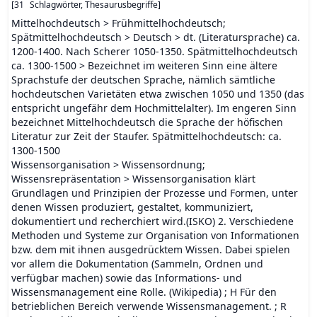
[
31
Schlagwörter, Thesaurusbegriffe
]
Mittelhochdeutsch > Frühmittelhochdeutsch;
Spätmittelhochdeutsch > Deutsch > dt. (Literatursprache) ca.
1200-1400. Nach Scherer 1050-1350. Spätmittelhochdeutsch
ca. 1300-1500 > Bezeichnet im weiteren Sinn eine ältere
Sprachstufe der deutschen Sprache, nämlich sämtliche
hochdeutschen Varietäten etwa zwischen 1050 und 1350 (das
entspricht ungefähr dem Hochmittelalter). Im engeren Sinn
bezeichnet Mittelhochdeutsch die Sprache der höfischen
Literatur zur Zeit der Staufer. Spätmittelhochdeutsch: ca.
1300-1500
Wissensorganisation > Wissensordnung;
Wissensrepräsentation > Wissensorganisation klärt
Grundlagen und Prinzipien der Prozesse und Formen, unter
denen Wissen produziert, gestaltet, kommuniziert,
dokumentiert und recherchiert wird.(ISKO) 2. Verschiedene
Methoden und Systeme zur Organisation von Informationen
bzw. dem mit ihnen ausgedrücktem Wissen. Dabei spielen
vor allem die Dokumentation (Sammeln, Ordnen und
verfügbar machen) sowie das Informations- und
Wissensmanagement eine Rolle. (Wikipedia) ; H Für den
betrieblichen Bereich verwende Wissensmanagement. ; R