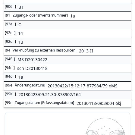
[
906
]
BT
[
91
Zugangs- oder Inventarnummer
]
1a
[
92a
]
C
[
92c
]
14
[
92d
]
13
[
94
Verknüpfung zu externen Ressourcen
]
2013-II
[
94f
]
MS D20130422
[
94i
]
sch D20130418
[
94o
]
1a
[
99e
Änderungsdatum
]
20130422/15:12:17-877984/79 oMS
[
99K
]
20130423/09:21:30-878902/164
[
99n
Zugangsdatum (Erfassungsdatum)
]
20130418/09:39:04 okj