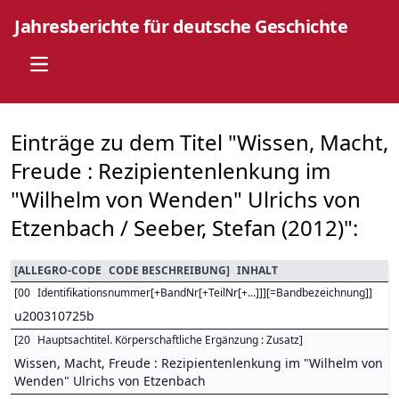
Jahresberichte für deutsche Geschichte
Open main menu
Einträge zu dem Titel "Wissen, Macht,
Freude : Rezipientenlenkung im
"Wilhelm von Wenden" Ulrichs von
Etzenbach / Seeber, Stefan (2012)":
[
ALLEGRO-CODE
CODE BESCHREIBUNG
]
INHALT
[
00
Identifikationsnummer[+BandNr[+TeilNr[+...]]][=Bandbezeichnung]
]
u200310725b
[
20
Hauptsachtitel. Körperschaftliche Ergänzung : Zusatz
]
Wissen, Macht, Freude : Rezipientenlenkung im "Wilhelm von
Wenden" Ulrichs von Etzenbach