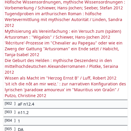
Höfische Wissensordnungen, mythische Wissensordnungen :
Vorbemerkung / Schiewer, Hans-Jochen; Seeber, Stefan 2012
Tugendproben im arthurischen Roman : höfische
Wertevermittlung mit mythischer Autorität / Linden, Sandra
2012
Mythisierung als Vereinfachung : ein Versuch zum (späten)
Artusroman : "Wigalois" / Schiewer, Hans-Jochen 2012
'Récriture'-Prozesse im "Chevalier au Papegau" oder wie ein
Zwerg der Gattung "Artusroman" ein Ende setzt / Habicht,
Tanja-Isabel 2012
Die Geburt des Helden : mythische Deszendenz in den
mittelhochdeutschen Alexanderromanen / Plotke, Seraina
2012
Wissen als Macht im "Herzog Ernst B" / Luff, Robert 2012
'sit ich die nôt an mir weiz.' : zur narrativen Konfiguration des
lyrischen 'paradoxe amoureux' im "Mauritius von Graûn" /
Putzo, Christine 2012
[
902
]
aF n12.4
[
903
]
n11.2
[
904
]
1
[
905
]
DA