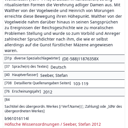
ritualisierten Formen die Verehrung adliger Damen aus. Mit
Walther von der Vogelweide und Heinrich von Morungen
erreichte diese Bewegung ihren Höhepunkt. Walther von der
Vogelweide nahm darüber hinaus in seinen Sangsprüchen
zu Ereignissen der Reichsgeschichte wie zu moralischen
Problemen Stellung und wurde so zum Vorbild und Anreger
zahlreicher Spruchdichter nach ihm, die wie er selbst
allerdings auf die Gunst fürstlicher Mäzene angewiesen
waren.
[
31p
diverse Spezialschlagwörter
]
(DE-588)11876358X
[
37
Sprache(n) des Textes
]
Deutsch
[
40
Hauptverfasser
]
Seeber, Stefan
[
708
Detaillierte Quellenangaben Seiten
]
103-119
[
76
Erscheinungsjahr
]
2012
[
84
Sachtitel des übergeordn. Werkes [/ Verf.Name] [ ; Zählung] ode _IdNr des
übergeordneten Werkes
]
b961016114l
Höfische Wissensordnungen / Seeber, Stefan 2012