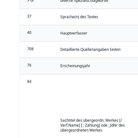
diverse Spezialschlagwörter
37
Sprache(n) des Textes
40
Hauptverfasser
708
Detaillierte Quellenangaben Seiten
76
Erscheinungsjahr
84
Sachtitel des übergeordn. Werkes [/
Verf.Name] [ ; Zählung] ode _IdNr des
übergeordneten Werkes