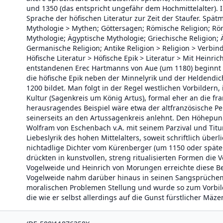
und 1350 (das entspricht ungefähr dem Hochmittelalter).
Sprache der höfischen Literatur zur Zeit der Staufer. Spät
Mythologie > Mythen; Göttersagen; Römische Religion; Röm
Mythologie; Ägyptische Mythologie; Griechische Religion;
Germanische Religion; Antike Religion > Religion > Verb
Höfische Literatur > Höfische Epik > Literatur > Mit Heinri
entstandenen Erec Hartmanns von Aue (um 1180) beginnt di
die höfische Epik neben der Minnelyrik und der Heldend
1200 bildet. Man folgt in der Regel westlichen Vorbildern,
Kultur (Sagenkreis um König Artus), formal eher an die fra
herausragendes Beispiel wäre etwa der altfranzösische Perc
seinerseits an den Artussagenkreis anlehnt. Den Höhepunk
Wolfram von Eschenbach v.A. mit seinem Parzival und Titure
Liebeslyrik des hohen Mittelalters, soweit schriftlich über
nichtadlige Dichter vom Kürenberger (um 1150 oder später
drückten in kunstvollen, streng ritualisierten Formen die
Vogelweide und Heinrich von Morungen erreichte diese B
Vogelweide nahm darüber hinaus in seinen Sangsprüchen 
moralischen Problemen Stellung und wurde so zum Vorbil
die wie er selbst allerdings auf die Gunst fürstlicher Mä