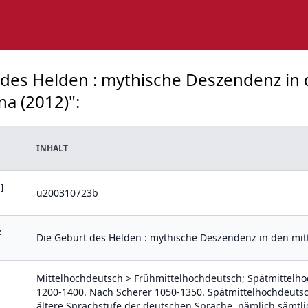
t des Helden : mythische Deszendenz i
a (2012)":
INHALT
]
u200310723b
:
Die Geburt des Helden : mythische Deszendenz in den m
Mittelhochdeutsch > Frühmittelhochdeutsch; Spätmittelhoc
1200-1400. Nach Scherer 1050-1350. Spätmittelhochdeutsc
ältere Sprachstufe der deutschen Sprache, nämlich sämtl