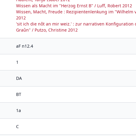
Wissen als Macht im "Herzog Ernst B" / Luff, Robert 2012
Wissen, Macht, Freude : Rezipientenlenkung im "Wilhelm 
2012
'sit ich die nôt an mir weiz.' : zur narrativen Konfigurati
Graûn" / Putzo, Christine 2012
aF n12.4
1
DA
BT
1a
C