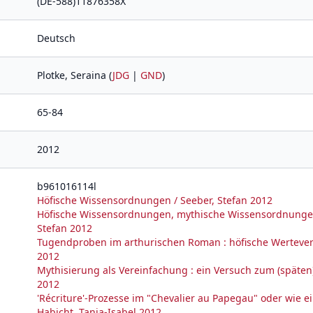
(DE-588)11876358X
Deutsch
Plotke, Seraina (
JDG
|
GND
)
65-84
2012
b961016114l
Höfische Wissensordnungen / Seeber, Stefan 2012
Höfische Wissensordnungen, mythische Wissensordnungen 
Stefan 2012
Tugendproben im arthurischen Roman : höfische Werteverm
2012
Mythisierung als Vereinfachung : ein Versuch zum (späten)
2012
'Récriture'-Prozesse im "Chevalier au Papegau" oder wie e
Habicht, Tanja-Isabel 2012