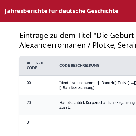
Jahresberichte für deutsche Geschichte
Einträge zu dem Titel "Die Gebur
Alexanderromanen / Plotke, Serain
ALLEGRO-
CODE BESCHREIBUNG
CODE
00
Identifikationsnummer[+BandNr[+TeilNr[+...]]
[=Bandbezeichnung]
20
Hauptsachtitel. Körperschaftliche Ergänzung 
Zusatz
31