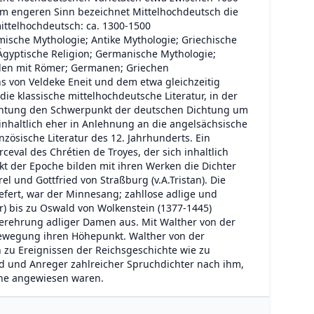
 Im engeren Sinn bezeichnet Mittelhochdeutsch die
mittelhochdeutsch: ca. 1300-1500
ische Mythologie; Antike Mythologie; Griechische
 Ägyptische Religion; Germanische Mythologie;
inden mit Römer; Germanen; Griechen
chs von Veldeke Eneit und dem etwa gleichzeitig
e klassische mittelhochdeutsche Literatur, in der
ichtung den Schwerpunkt der deutschen Dichtung um
 inhaltlich eher in Anlehnung an die angelsächsische
nzösische Literatur des 12. Jahrhunderts. Ein
eval des Chrétien de Troyes, der sich inhaltlich
t der Epoche bilden mit ihren Werken die Dichter
l und Gottfried von Straßburg (v.A.Tristan). Die
liefert, war der Minnesang; zahllose adlige und
) bis zu Oswald von Wolkenstein (1377-1445)
 Verehrung adliger Damen aus. Mit Walther von der
ewegung ihren Höhepunkt. Walther von der
zu Ereignissen der Reichsgeschichte wie zu
d und Anreger zahlreicher Spruchdichter nach ihm,
zene angewiesen waren.