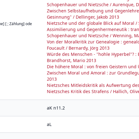
Schopenhauer und Nietzsche / Aurenque, D
Zwischen Selbstaufhebung und Gegenlehre :
Gesinnung" / Dellinger, Jakob 2013
Nietzsche und der globale Blick auf Moral 
e] [ ; Zählung] ode
Assimilierung und Gegenhermeneutik : trans
Schopenhauer und Nietzsche / Wenning, Ma
Von der Moralkritik zur Genealogie : genea
Foucault / Bernardy, Jörg 2013
Würde des Menschen - "hohle Hyperbel"? : E
Brandhorst, Mario 2013
Die höhere Moral : von freien Geistern und
Zwischen Moral und Amoral : zur Grundlegun
2013
Nietzsches Mitleidskritik als Aufwertung d
Nietzsches Kritik des Strafens / Hallich, Oli
aK n11.2
aL