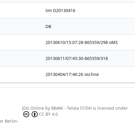
lim D20130416
DB
20130610/15:07:28-865359/298 oMS
20130611/07:45:30-865359/318
20130404/17:46:26 oschne
JDG Online
by
BBAW - Telota IT/DH
is licensed under
CC BY 4.0
er Berlin-