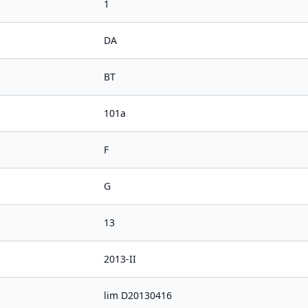
1
DA
BT
101a
F
G
13
2013-II
lim D20130416