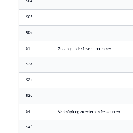
904
905
906
91
Zugangs- oder Inventarnummer
92a
92b
92c
94
Verknüpfung zu externen Ressourcen
94f