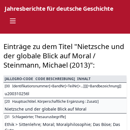
Jahresberichte für deutsche Geschichte
Open main menu
Einträge zu dem Titel "Nietzsche und
der globale Blick auf Moral /
Steinmann, Michael (2013)":
[
ALLEGRO-CODE
CODE BESCHREIBUNG
]
INHALT
[
00
Identifikationsnummer[+BandNr[+TeilNr[+...]]][=Bandbezeichnung]
]
u200310256l
[
20
Hauptsachtitel. Körperschaftliche Ergänzung : Zusatz
]
Nietzsche und der globale Blick auf Moral
[
31
Schlagwörter, Thesaurusbegriffe
]
Ethik > Sittenlehre; Moral; Moralphilosophie; Das Böse; Das