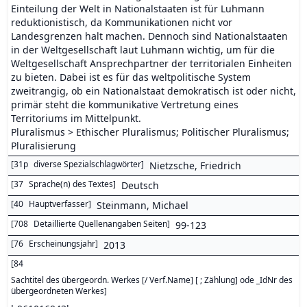
Einteilung der Welt in Nationalstaaten ist für Luhmann
reduktionistisch, da Kommunikationen nicht vor
Landesgrenzen halt machen. Dennoch sind Nationalstaaten
in der Weltgesellschaft laut Luhmann wichtig, um für die
Weltgesellschaft Ansprechpartner der territorialen Einheiten
zu bieten. Dabei ist es für das weltpolitische System
zweitrangig, ob ein Nationalstaat demokratisch ist oder nicht,
primär steht die kommunikative Vertretung eines
Territoriums im Mittelpunkt.
Pluralismus > Ethischer Pluralismus; Politischer Pluralismus;
Pluralisierung
[
31p
diverse Spezialschlagwörter
]
Nietzsche, Friedrich
[
37
Sprache(n) des Textes
]
Deutsch
[
40
Hauptverfasser
]
Steinmann, Michael
[
708
Detaillierte Quellenangaben Seiten
]
99-123
[
76
Erscheinungsjahr
]
2013
[
84
Sachtitel des übergeordn. Werkes [/ Verf.Name] [ ; Zählung] ode _IdNr des
übergeordneten Werkes
]