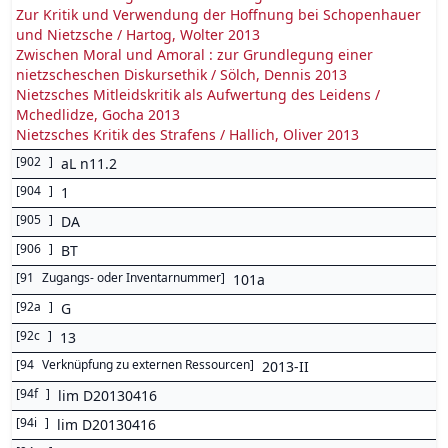
Zur Kritik und Verwendung der Hoffnung bei Schopenhauer
und Nietzsche / Hartog, Wolter 2013
Zwischen Moral und Amoral : zur Grundlegung einer
nietzscheschen Diskursethik / Sölch, Dennis 2013
Nietzsches Mitleidskritik als Aufwertung des Leidens /
Mchedlidze, Gocha 2013
Nietzsches Kritik des Strafens / Hallich, Oliver 2013
[
902
]
aL n11.2
[
904
]
1
[
905
]
DA
[
906
]
BT
[
91
Zugangs- oder Inventarnummer
]
101a
[
92a
]
G
[
92c
]
13
[
94
Verknüpfung zu externen Ressourcen
]
2013-II
[
94f
]
lim D20130416
[
94i
]
lim D20130416