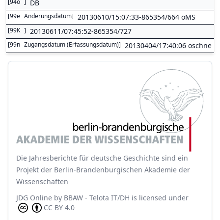
[
94o
]
DB
[
99e
Änderungsdatum
]
20130610/15:07:33-865354/664 oMS
[
99K
]
20130611/07:45:52-865354/727
[
99n
Zugangsdatum (Erfassungsdatum)
]
20130404/17:40:06 oschne
Die Jahresberichte für deutsche Geschichte sind ein
Projekt der Berlin-Brandenburgischen Akademie der
Wissenschaften
JDG Online
by
BBAW - Telota IT/DH
is licensed under
CC BY 4.0