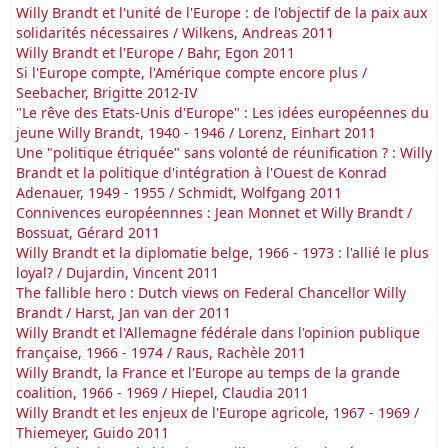
Willy Brandt et l'unité de l'Europe : de l'objectif de la paix aux
solidarités nécessaires / Wilkens, Andreas 2011
Willy Brandt et l'Europe / Bahr, Egon 2011
Si l'Europe compte, l'Amérique compte encore plus /
Seebacher, Brigitte 2012-IV
"Le rêve des Etats-Unis d'Europe" : Les idées européennes du
jeune Willy Brandt, 1940 - 1946 / Lorenz, Einhart 2011
Une "politique étriquée" sans volonté de réunification ? : Willy
Brandt et la politique d'intégration à l'Ouest de Konrad
Adenauer, 1949 - 1955 / Schmidt, Wolfgang 2011
Connivences européennnes : Jean Monnet et Willy Brandt /
Bossuat, Gérard 2011
Willy Brandt et la diplomatie belge, 1966 - 1973 : l'allié le plus
loyal? / Dujardin, Vincent 2011
The fallible hero : Dutch views on Federal Chancellor Willy
Brandt / Harst, Jan van der 2011
Willy Brandt et l'Allemagne fédérale dans l'opinion publique
française, 1966 - 1974 / Raus, Rachèle 2011
Willy Brandt, la France et l'Europe au temps de la grande
coalition, 1966 - 1969 / Hiepel, Claudia 2011
Willy Brandt et les enjeux de l'Europe agricole, 1967 - 1969 /
Thiemeyer, Guido 2011