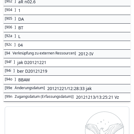
[
902
]
aR n02.6
[
904
]
1
[
905
]
DA
[
906
]
BT
[
92a
]
L
[
92c
]
04
[
94
Verknüpfung zu externen Ressourcen
]
2012-IV
[
94f
]
jak D20121221
[
94i
]
ber D20121219
[
94o
]
BBAW
[
99e
Änderungsdatum
]
20121221/12:28:33 jak
[
99n
Zugangsdatum (Erfassungsdatum)
]
20121213/13:25:21 Vz