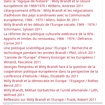
Dans la "logique de histoire" : Willy Brandt et la césure
européenne de 1969/1970 / Wilkens, Andreas 2011
L'élargissement difficile : Willy Brandt et les négociations
d'adhésion des pays scandinaves avec la Communauté
européenne, 1966 - 1973 / Allers, Robin M. 2011
Willy Brandt et les débuts de l'Europe sociale, 1969 - 1974 /
Schirmann, Sylvain 2011
La réforme de la politique culturelle extérieure de la RFA :
Apports et limites du renouveau, 1966 - 1974 / Defrance,
Corine 2011
Une politique scientifique pour l'Europe ? : Recherche et
technologie pendant les années Brandt / Pfeil, Ulrich 2011
"L'année de l'Europe" d'Henry Kissinger et les Européens /
Winand, Pascaline 2011
Georges Pompidou et Willy Brandt face à la question de la
coopération politique européenne dans la perspective de la
conférence d'Helsinki / Réau, Elisabeth du 2011
Willy Brandt et la démocratie en Europe : l'Espagne / Rother,
Bernd 2011
Willy Brandt, Mikhail Gorbatchev et l'unité allemande / Loth,
Wilfried 2011
Réflexions sur Willy Brandt et l'Europe / Frank, Robert 2011