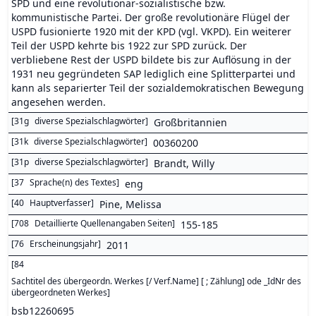
SPD und eine revolutionär-sozialistische bzw.
kommunistische Partei. Der große revolutionäre Flügel der
USPD fusionierte 1920 mit der KPD (vgl. VKPD). Ein weiterer
Teil der USPD kehrte bis 1922 zur SPD zurück. Der
verbliebene Rest der USPD bildete bis zur Auflösung in der
1931 neu gegründeten SAP lediglich eine Splitterpartei und
kann als separierter Teil der sozialdemokratischen Bewegung
angesehen werden.
[
31g
diverse Spezialschlagwörter
]
Großbritannien
[
31k
diverse Spezialschlagwörter
]
00360200
[
31p
diverse Spezialschlagwörter
]
Brandt, Willy
[
37
Sprache(n) des Textes
]
eng
[
40
Hauptverfasser
]
Pine, Melissa
[
708
Detaillierte Quellenangaben Seiten
]
155-185
[
76
Erscheinungsjahr
]
2011
[
84
Sachtitel des übergeordn. Werkes [/ Verf.Name] [ ; Zählung] ode _IdNr des
übergeordneten Werkes
]
bsb12260695