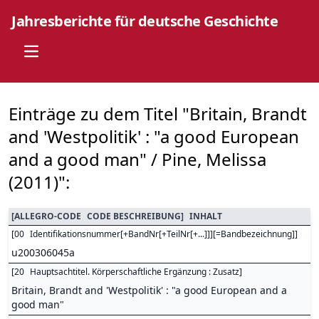
Jahresberichte für deutsche Geschichte
Open main menu
Einträge zu dem Titel "Britain, Brandt
and 'Westpolitik' : "a good European
and a good man" / Pine, Melissa
(2011)":
[
ALLEGRO-CODE
CODE BESCHREIBUNG
]
INHALT
[
00
Identifikationsnummer[+BandNr[+TeilNr[+...]]][=Bandbezeichnung]
]
u200306045a
[
20
Hauptsachtitel. Körperschaftliche Ergänzung : Zusatz
]
Britain, Brandt and 'Westpolitik' : "a good European and a
good man"