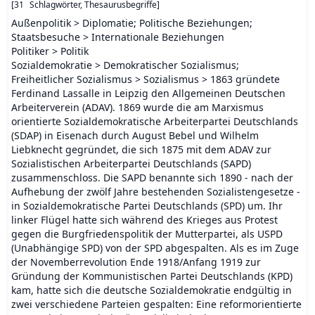
[
31
Schlagwörter, Thesaurusbegriffe
]
Außenpolitik > Diplomatie; Politische Beziehungen;
Staatsbesuche > Internationale Beziehungen
Politiker > Politik
Sozialdemokratie > Demokratischer Sozialismus;
Freiheitlicher Sozialismus > Sozialismus > 1863 gründete
Ferdinand Lassalle in Leipzig den Allgemeinen Deutschen
Arbeiterverein (ADAV). 1869 wurde die am Marxismus
orientierte Sozialdemokratische Arbeiterpartei Deutschlands
(SDAP) in Eisenach durch August Bebel und Wilhelm
Liebknecht gegründet, die sich 1875 mit dem ADAV zur
Sozialistischen Arbeiterpartei Deutschlands (SAPD)
zusammenschloss. Die SAPD benannte sich 1890 - nach der
Aufhebung der zwölf Jahre bestehenden Sozialistengesetze -
in Sozialdemokratische Partei Deutschlands (SPD) um. Ihr
linker Flügel hatte sich während des Krieges aus Protest
gegen die Burgfriedenspolitik der Mutterpartei, als USPD
(Unabhängige SPD) von der SPD abgespalten. Als es im Zuge
der Novemberrevolution Ende 1918/Anfang 1919 zur
Gründung der Kommunistischen Partei Deutschlands (KPD)
kam, hatte sich die deutsche Sozialdemokratie endgültig in
zwei verschiedene Parteien gespalten: Eine reformorientierte