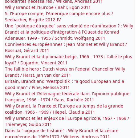
solidarités nécessaires / Wilkens, Andreas 2011
Willy Brandt et l'Europe / Bahr, Egon 2011
Si l'Europe compte, l'Amérique compte encore plus /
Seebacher, Brigitte 2012-IV
Une "politique étriquée" sans volonté de réunification ? : Willy
Brandt et la politique d'intégration à l'Ouest de Konrad
Adenauer, 1949 - 1955 / Schmidt, Wolfgang 2011
Connivences européennnes : Jean Monnet et Willy Brandt /
Bossuat, Gérard 2011
Willy Brandt et la diplomatie belge, 1966 - 1973 : l'allié le plus
loyal? / Dujardin, Vincent 2011
The fallible hero : Dutch views on Federal Chancellor Willy
Brandt / Harst, Jan van der 2011
Britain, Brandt and 'Westpolitik' : "a good European and a
good man" / Pine, Melissa 2011
Willy Brandt et l'Allemagne fédérale dans l'opinion publique
française, 1966 - 1974 / Raus, Rachèle 2011
Willy Brandt, la France et l'Europe au temps de la grande
coalition, 1966 - 1969 / Hiepel, Claudia 2011
Willy Brandt et les enjeux de l'Europe agricole, 1967 - 1969 /
Thiemeyer, Guido 2011
Dans la "logique de histoire" : Willy Brandt et la césure
européenne de 1969/1970 / Wilkens, Andreas 2011