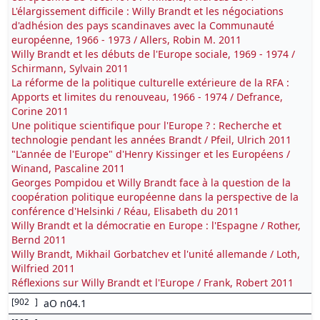
L'élargissement difficile : Willy Brandt et les négociations
d'adhésion des pays scandinaves avec la Communauté
européenne, 1966 - 1973 / Allers, Robin M. 2011
Willy Brandt et les débuts de l'Europe sociale, 1969 - 1974 /
Schirmann, Sylvain 2011
La réforme de la politique culturelle extérieure de la RFA :
Apports et limites du renouveau, 1966 - 1974 / Defrance,
Corine 2011
Une politique scientifique pour l'Europe ? : Recherche et
technologie pendant les années Brandt / Pfeil, Ulrich 2011
"L'année de l'Europe" d'Henry Kissinger et les Européens /
Winand, Pascaline 2011
Georges Pompidou et Willy Brandt face à la question de la
coopération politique européenne dans la perspective de la
conférence d'Helsinki / Réau, Elisabeth du 2011
Willy Brandt et la démocratie en Europe : l'Espagne / Rother,
Bernd 2011
Willy Brandt, Mikhail Gorbatchev et l'unité allemande / Loth,
Wilfried 2011
Réflexions sur Willy Brandt et l'Europe / Frank, Robert 2011
[
902
]
aO n04.1