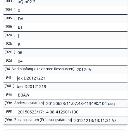
[
903
]
aQ n02.2
[
904
]
0
[
905
]
DA
[
906
]
BT
[
92a
]
J
[
92b
]
K
[
92c
]
06
[
92d
]
04
[
94
Verknüpfung zu externen Ressourcen
]
2012-IV
[
94f
]
jak D20121221
[
94i
]
ber D20121219
[
94o
]
BBAW
[
99e
Änderungsdatum
]
20150623/11:07:48-413490/104 osg
[
99K
]
20150623/17:14:08-412901/130
[
99n
Zugangsdatum (Erfassungsdatum)
]
20121213/13:11:31 Vz