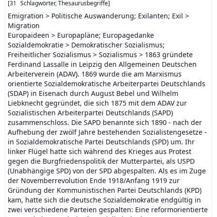
[
31
Schlagwörter, Thesaurusbegriffe
]
Emigration > Politische Auswanderung; Exilanten; Exil >
Migration
Europaideen > Europapläne; Europagedanke
Sozialdemokratie > Demokratischer Sozialismus;
Freiheitlicher Sozialismus > Sozialismus > 1863 gründete
Ferdinand Lassalle in Leipzig den Allgemeinen Deutschen
Arbeiterverein (ADAV). 1869 wurde die am Marxismus
orientierte Sozialdemokratische Arbeiterpartei Deutschlands
(SDAP) in Eisenach durch August Bebel und Wilhelm
Liebknecht gegründet, die sich 1875 mit dem ADAV zur
Sozialistischen Arbeiterpartei Deutschlands (SAPD)
zusammenschloss. Die SAPD benannte sich 1890 - nach der
Aufhebung der zwölf Jahre bestehenden Sozialistengesetze -
in Sozialdemokratische Partei Deutschlands (SPD) um. Ihr
linker Flügel hatte sich während des Krieges aus Protest
gegen die Burgfriedenspolitik der Mutterpartei, als USPD
(Unabhängige SPD) von der SPD abgespalten. Als es im Zuge
der Novemberrevolution Ende 1918/Anfang 1919 zur
Gründung der Kommunistischen Partei Deutschlands (KPD)
kam, hatte sich die deutsche Sozialdemokratie endgültig in
zwei verschiedene Parteien gespalten: Eine reformorientierte