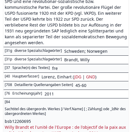
SPD und eine revolutionär-sozialistische bzw.
kommunistische Partei. Der große revolutionäre Flügel der
USPD fusionierte 1920 mit der KPD (vgl. VKPD). Ein weiterer
Teil der USPD kehrte bis 1922 zur SPD zurück. Der
verbliebene Rest der USPD bildete bis zur Auflösung in der
1931 neu gegründeten SAP lediglich eine Splitterpartei und
kann als separierter Teil der sozialdemokratischen Bewegung
angesehen werden.
[
31g
diverse Spezialschlagwörter
]
Schweden; Norwegen
[
31p
diverse Spezialschlagwörter
]
Brandt, Willy
[
37
Sprache(n) des Textes
]
fre
[
40
Hauptverfasser
]
Lorenz, Einhart (
JDG
|
GND
)
[
708
Detaillierte Quellenangaben Seiten
]
45-60
[
76
Erscheinungsjahr
]
2011
[
84
Sachtitel des übergeordn. Werkes [/ Verf.Name] [ ; Zählung] ode _IdNr des
übergeordneten Werkes
]
bsb12260695
Willy Brandt et l'unité de l'Europe : de l'objectif de la paix aux