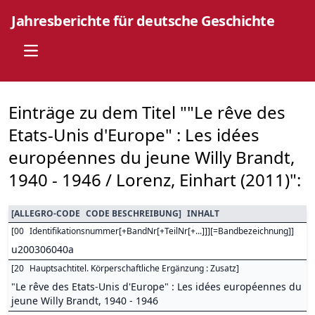
Jahresberichte für deutsche Geschichte
Open main menu
Einträge zu dem Titel ""Le rêve des
Etats-Unis d'Europe" : Les idées
européennes du jeune Willy Brandt,
1940 - 1946 / Lorenz, Einhart (2011)":
[
ALLEGRO-CODE
CODE BESCHREIBUNG
]
INHALT
[
00
Identifikationsnummer[+BandNr[+TeilNr[+...]]][=Bandbezeichnung]
]
u200306040a
[
20
Hauptsachtitel. Körperschaftliche Ergänzung : Zusatz
]
"Le rêve des Etats-Unis d'Europe" : Les idées européennes du
jeune Willy Brandt, 1940 - 1946