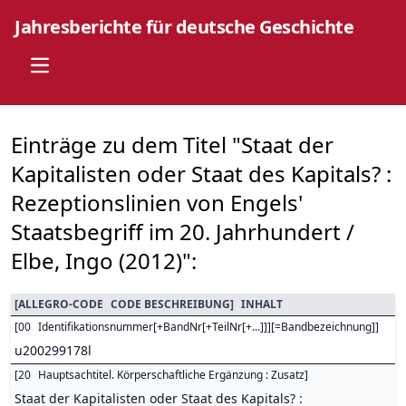
Jahresberichte für deutsche Geschichte
Open main menu
Einträge zu dem Titel "Staat der
Kapitalisten oder Staat des Kapitals? :
Rezeptionslinien von Engels'
Staatsbegriff im 20. Jahrhundert /
Elbe, Ingo (2012)":
[
ALLEGRO-CODE
CODE BESCHREIBUNG
]
INHALT
[
00
Identifikationsnummer[+BandNr[+TeilNr[+...]]][=Bandbezeichnung]
]
u200299178l
[
20
Hauptsachtitel. Körperschaftliche Ergänzung : Zusatz
]
Staat der Kapitalisten oder Staat des Kapitals? :