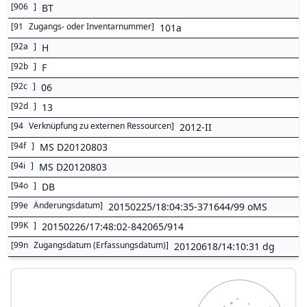
[
906
]
BT
[
91
Zugangs- oder Inventarnummer
]
101a
[
92a
]
H
[
92b
]
F
[
92c
]
06
[
92d
]
13
[
94
Verknüpfung zu externen Ressourcen
]
2012-II
[
94f
]
MS D20120803
[
94i
]
MS D20120803
[
94o
]
DB
[
99e
Änderungsdatum
]
20150225/18:04:35-371644/99 oMS
[
99K
]
20150226/17:48:02-842065/914
[
99n
Zugangsdatum (Erfassungsdatum)
]
20120618/14:10:31 dg