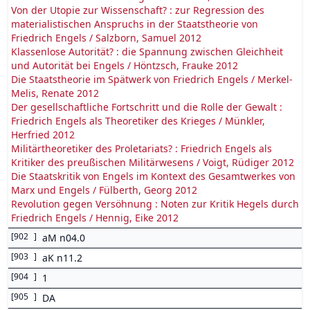
Von der Utopie zur Wissenschaft? : zur Regression des
materialistischen Anspruchs in der Staatstheorie von
Friedrich Engels / Salzborn, Samuel 2012
Klassenlose Autorität? : die Spannung zwischen Gleichheit
und Autorität bei Engels / Höntzsch, Frauke 2012
Die Staatstheorie im Spätwerk von Friedrich Engels / Merkel-
Melis, Renate 2012
Der gesellschaftliche Fortschritt und die Rolle der Gewalt :
Friedrich Engels als Theoretiker des Krieges / Münkler,
Herfried 2012
Militärtheoretiker des Proletariats? : Friedrich Engels als
Kritiker des preußischen Militärwesens / Voigt, Rüdiger 2012
Die Staatskritik von Engels im Kontext des Gesamtwerkes von
Marx und Engels / Fülberth, Georg 2012
Revolution gegen Versöhnung : Noten zur Kritik Hegels durch
Friedrich Engels / Hennig, Eike 2012
[
902
]
aM n04.0
[
903
]
aK n11.2
[
904
]
1
[
905
]
DA