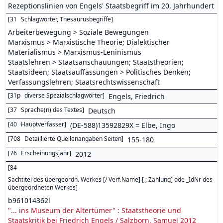
Rezeptionslinien von Engels' Staatsbegriff im 20. Jahrhundert
[
31
Schlagwörter, Thesaurusbegriffe
]
Arbeiterbewegung > Soziale Bewegungen
Marxismus > Marxistische Theorie; Dialektischer
Materialismus > Marxismus-Leninismus
Staatslehren > Staatsanschauungen; Staatstheorien;
Staatsideen; Staatsauffassungen > Politisches Denken;
Verfassungslehren; Staatsrechtswissenschaft
[
31p
diverse Spezialschlagwörter
]
Engels, Friedrich
[
37
Sprache(n) des Textes
]
Deutsch
[
40
Hauptverfasser
]
(DE-588)13592829X = Elbe, Ingo
[
708
Detaillierte Quellenangaben Seiten
]
155-180
[
76
Erscheinungsjahr
]
2012
[
84
Sachtitel des übergeordn. Werkes [/ Verf.Name] [ ; Zählung] ode _IdNr des
übergeordneten Werkes
]
b961014362l
"... ins Museum der Altertümer" : Staatstheorie und
Staatskritik bei Friedrich Engels / Salzborn, Samuel 2012