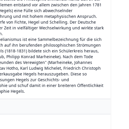
lemen entstand vor allem zwischen den Jahren 1781
 Hegels) eine Fülle sich abwechselnder
führung und mit hohem metaphysischen Anspruch.
rfe von Fichte, Hegel und Schelling. Der Deutsche
 Zeit in vielfältiger Wechselwirkung und wirkte stark
n.
elianismus ist eine Sammelbezeichnung für die sich
ich auf ihn berufenden philosophischen Strömungen
ls (1818-1831) bildete sich ein Schülerkreis heraus,
Daub, Philipp Konrad Marheineke). Nach dem Tode
Freunden des Verewigten" (Marheineke, Johannes
av Hotho, Karl Ludwig Michelet, Friedrich Christoph
 Werkausgabe Hegels herauszugeben. Diese so
esungen Hegels zur Geschichts- und
hie und schuf damit in einer breiteren Öffentlichkeit
ophie Hegels.