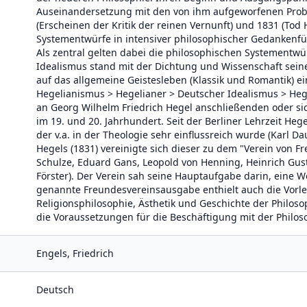
Auseinandersetzung mit den von ihm aufgeworfenen Prob
(Erscheinen der Kritik der reinen Vernunft) und 1831 (Tod
Systementwürfe in intensiver philosophischer Gedanken
Als zentral gelten dabei die philosophischen Systementwü
Idealismus stand mit der Dichtung und Wissenschaft seiner
auf das allgemeine Geistesleben (Klassik und Romantik) ei
Hegelianismus > Hegelianer > Deutscher Idealismus > Heg
an Georg Wilhelm Friedrich Hegel anschließenden oder s
im 19. und 20. Jahrhundert. Seit der Berliner Lehrzeit Hege
der v.a. in der Theologie sehr einflussreich wurde (Karl 
Hegels (1831) vereinigte sich dieser zu dem "Verein von 
Schulze, Eduard Gans, Leopold von Henning, Heinrich Gust
Förster). Der Verein sah seine Hauptaufgabe darin, eine
genannte Freundesvereinsausgabe enthielt auch die Vorl
Religionsphilosophie, Ästhetik und Geschichte der Philosop
die Voraussetzungen für die Beschäftigung mit der Philos
Engels, Friedrich
Deutsch