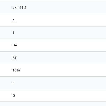
aK n11.2
aL
1
DA
BT
101a
F
G