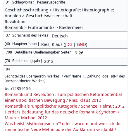
[
31
Schlagwörter, Thesaurusbegriffe
]
Geschichtsschreibung > Historiografie; Historiographie;
Annalen > Geschichtswissenschaft
Revolution
Romantik > Frühromantik > Biedermeier
[
37
Sprache(n) des Textes
]
Deutsch
[
40
Hauptverfasser
]
Ries, Klaus (
JDG
|
GND
)
[
708
Detaillierte Quellenangaben Seiten
]
9-26
[
76
Erscheinungsjahr
]
2012
[
84
Sachtitel des übergeordn. Werkes [/ Verf.Name] [ ; Zählung] ode _IdNr des
übergeordneten Werkes
]
bsb12359156
Romantik und Revolution : zum politischen Reformpotential
einer unpolitischen Bewegung / Ries, Klaus 2012
Romantik als 'unpolitische' Kategorie / Schanze, Helmut 2012
Herders Bedeutung für das deutsche Romantik-Syndrom /
Maurer, Michael 2012
Was heißt 'Mythologisieren'? oder : warum und wie sich die
romantische Neue Mythologie der Aufklärung verdankt /