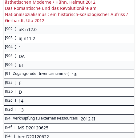
ästhetischen Moderne / Hühn, Helmut 2012
Das Romantische und das Revolutionäre am
Nationalsozialismus : ein historisch-soziologischer Aufriss /
Gerhardt, Uta 2012
[
902
]
aK n12.0
[
903
]
aJ n11.2
[
904
]
1
[
905
]
DA
[
906
]
BT
[
91
Zugangs- oder Inventarnummer
]
1a
[
92a
]
F
[
92b
]
D
[
92c
]
14
[
92d
]
13
[
94
Verknüpfung zu externen Ressourcen
]
2012-II
[
94f
]
MS D20120625
[
94i
]
bec D20120622