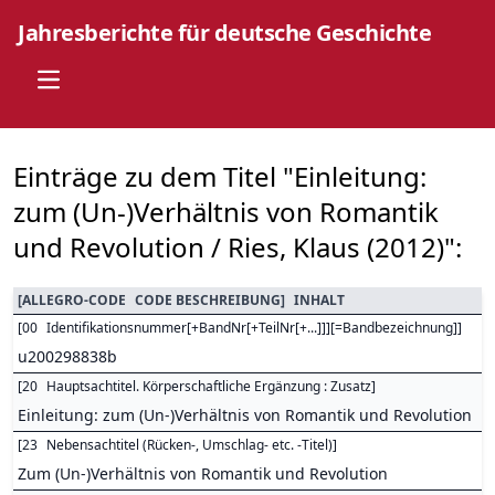
Jahresberichte für deutsche Geschichte
Open main menu
Einträge zu dem Titel "Einleitung:
zum (Un-)Verhältnis von Romantik
und Revolution / Ries, Klaus (2012)":
[
ALLEGRO-CODE
CODE BESCHREIBUNG
]
INHALT
[
00
Identifikationsnummer[+BandNr[+TeilNr[+...]]][=Bandbezeichnung]
]
u200298838b
[
20
Hauptsachtitel. Körperschaftliche Ergänzung : Zusatz
]
Einleitung: zum (Un-)Verhältnis von Romantik und Revolution
[
23
Nebensachtitel (Rücken-, Umschlag- etc. -Titel)
]
Zum (Un-)Verhältnis von Romantik und Revolution