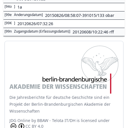
[
94o
]
1a
[
99e
Änderungsdatum
]
20150826/08:58:07-391015/133 obar
[
99K
]
20120626/07:32:26
[
99n
Zugangsdatum (Erfassungsdatum)
]
20120608/10:22:46 rff
Die Jahresberichte für deutsche Geschichte sind ein
Projekt der Berlin-Brandenburgischen Akademie der
Wissenschaften
JDG Online
by
BBAW - Telota IT/DH
is licensed under
CC BY 4.0