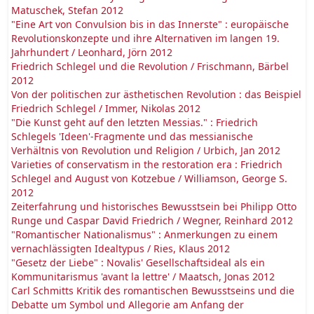
Matuschek, Stefan 2012
"Eine Art von Convulsion bis in das Innerste" : europäische
Revolutionskonzepte und ihre Alternativen im langen 19.
Jahrhundert / Leonhard, Jörn 2012
Friedrich Schlegel und die Revolution / Frischmann, Bärbel
2012
Von der politischen zur ästhetischen Revolution : das Beispiel
Friedrich Schlegel / Immer, Nikolas 2012
"Die Kunst geht auf den letzten Messias." : Friedrich
Schlegels 'Ideen'-Fragmente und das messianische
Verhältnis von Revolution und Religion / Urbich, Jan 2012
Varieties of conservatism in the restoration era : Friedrich
Schlegel and August von Kotzebue / Williamson, George S.
2012
Zeiterfahrung und historisches Bewusstsein bei Philipp Otto
Runge und Caspar David Friedrich / Wegner, Reinhard 2012
"Romantischer Nationalismus" : Anmerkungen zu einem
vernachlässigten Idealtypus / Ries, Klaus 2012
"Gesetz der Liebe" : Novalis' Gesellschaftsideal als ein
Kommunitarismus 'avant la lettre' / Maatsch, Jonas 2012
Carl Schmitts Kritik des romantischen Bewusstseins und die
Debatte um Symbol und Allegorie am Anfang der