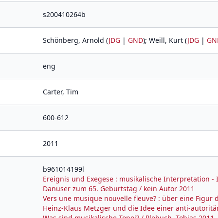
s200410264b
Schönberg, Arnold (
JDG
|
GND
); Weill, Kurt (
JDG
|
GN
eng
Carter, Tim
600-612
2011
b961014199l
Ereignis und Exegese : musikalische Interpretation - 
Danuser zum 65. Geburtstag / kein Autor 2011
Vers une musique nouvelle fleuve? : über eine Figur
Heinz-Klaus Metzger und die Idee einer anti-autoritä
Was sind musikalische Topoi? / Plebuch, Tobias 2011