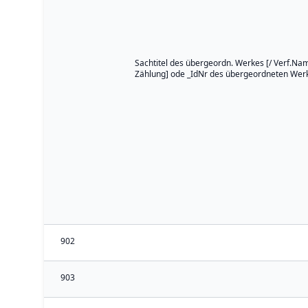
Sachtitel des übergeordn. Werkes [/ Verf.Name
Zählung] ode _IdNr des übergeordneten Wer
902
903