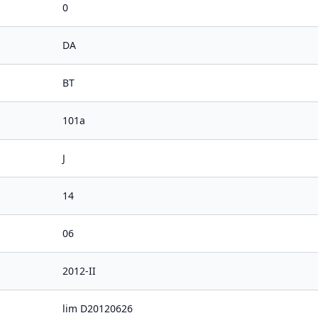
0
DA
BT
101a
J
14
06
2012-II
lim D20120626