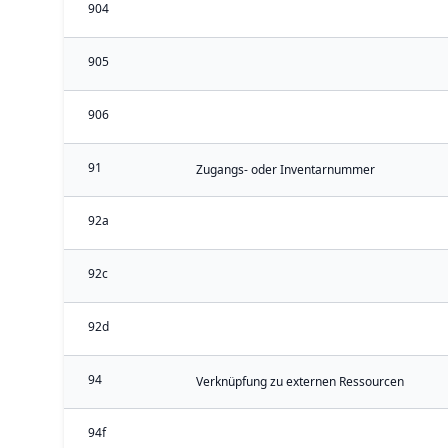
904
905
906
91
Zugangs- oder Inventarnummer
92a
92c
92d
94
Verknüpfung zu externen Ressourcen
94f