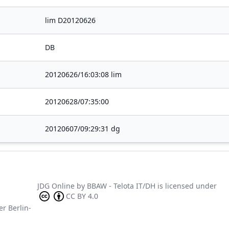
lim D20120626
DB
20120626/16:03:08 lim
20120628/07:35:00
20120607/09:29:31 dg
JDG Online
by
BBAW - Telota IT/DH
is licensed under
CC BY 4.0
er Berlin-