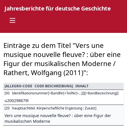
Jahresberichte für deutsche Geschichte
Open main menu
Einträge zu dem Titel "Vers une
musique nouvelle fleuve? : über eine
Figur der musikalischen Moderne /
Rathert, Wolfgang (2011)":
[
ALLEGRO-CODE
CODE BESCHREIBUNG
]
INHALT
[
00
Identifikationsnummer[+BandNr[+TeilNr[+...]]][=Bandbezeichnung]
]
u200298679l
[
20
Hauptsachtitel. Körperschaftliche Ergänzung : Zusatz
]
Vers une musique nouvelle fleuve? : über eine Figur der
musikalischen Moderne