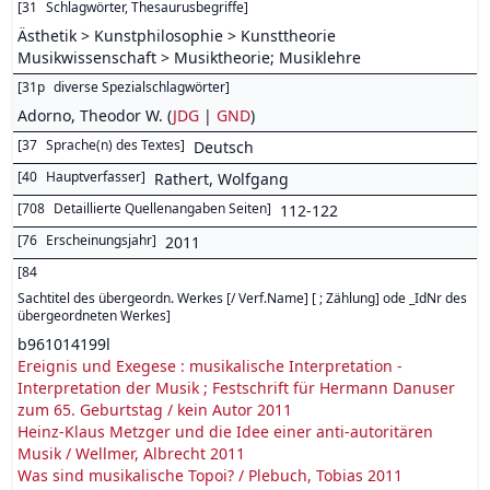
[
31
Schlagwörter, Thesaurusbegriffe
]
Ästhetik > Kunstphilosophie > Kunsttheorie
Musikwissenschaft > Musiktheorie; Musiklehre
[
31p
diverse Spezialschlagwörter
]
Adorno, Theodor W. (
JDG
|
GND
)
[
37
Sprache(n) des Textes
]
Deutsch
[
40
Hauptverfasser
]
Rathert, Wolfgang
[
708
Detaillierte Quellenangaben Seiten
]
112-122
[
76
Erscheinungsjahr
]
2011
[
84
Sachtitel des übergeordn. Werkes [/ Verf.Name] [ ; Zählung] ode _IdNr des
übergeordneten Werkes
]
b961014199l
Ereignis und Exegese : musikalische Interpretation -
Interpretation der Musik ; Festschrift für Hermann Danuser
zum 65. Geburtstag / kein Autor 2011
Heinz-Klaus Metzger und die Idee einer anti-autoritären
Musik / Wellmer, Albrecht 2011
Was sind musikalische Topoi? / Plebuch, Tobias 2011