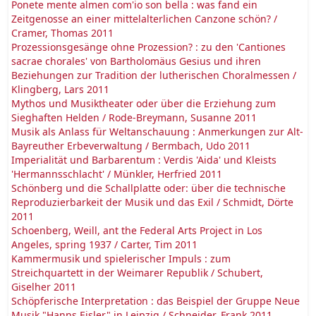
Ponete mente almen com'io son bella : was fand ein
Zeitgenosse an einer mittelalterlichen Canzone schön? /
Cramer, Thomas 2011
Prozessionsgesänge ohne Prozession? : zu den 'Cantiones
sacrae chorales' von Bartholomäus Gesius und ihren
Beziehungen zur Tradition der lutherischen Choralmessen /
Klingberg, Lars 2011
Mythos und Musiktheater oder über die Erziehung zum
Sieghaften Helden / Rode-Breymann, Susanne 2011
Musik als Anlass für Weltanschauung : Anmerkungen zur Alt-
Bayreuther Erbeverwaltung / Bermbach, Udo 2011
Imperialität und Barbarentum : Verdis 'Aida' und Kleists
'Hermannsschlacht' / Münkler, Herfried 2011
Schönberg und die Schallplatte oder: über die technische
Reproduzierbarkeit der Musik und das Exil / Schmidt, Dörte
2011
Schoenberg, Weill, ant the Federal Arts Project in Los
Angeles, spring 1937 / Carter, Tim 2011
Kammermusik und spielerischer Impuls : zum
Streichquartett in der Weimarer Republik / Schubert,
Giselher 2011
Schöpferische Interpretation : das Beispiel der Gruppe Neue
Musik "Hanns Eisler" in Leipzig / Schneider, Frank 2011