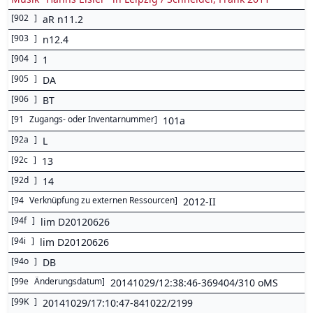
[
902
]
aR n11.2
[
903
]
n12.4
[
904
]
1
[
905
]
DA
[
906
]
BT
[
91
Zugangs- oder Inventarnummer
]
101a
[
92a
]
L
[
92c
]
13
[
92d
]
14
[
94
Verknüpfung zu externen Ressourcen
]
2012-II
[
94f
]
lim D20120626
[
94i
]
lim D20120626
[
94o
]
DB
[
99e
Änderungsdatum
]
20141029/12:38:46-369404/310 oMS
[
99K
]
20141029/17:10:47-841022/2199