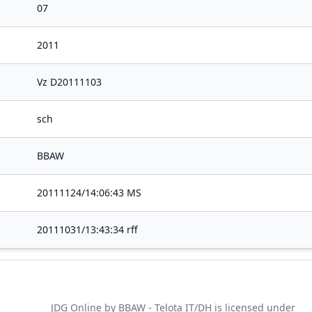
07
2011
Vz D20111103
sch
BBAW
20111124/14:06:43 MS
20111031/13:43:34 rff
JDG Online
by
BBAW - Telota IT/DH
is licensed under