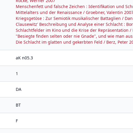
Röcke, Werner 2007
Menschenfett und falsche Zeichen : Identifikation und Sc
Mittelalters und der Renaissance / Groebner, Valentin 200
Kriegsgetöse : Zur Semiotik musikalischer Battaglien / D
Clausewitz' Beschreibung und Analyse einer Schlacht : Boro
Schlachtfelder im Kino und die Krise der Repräsentation /
"Besiegte finden selten oder nie Gnade", und wie man aus
Die Schlacht im glatten und gekerbten Feld / Berz, Peter 2
aK n05.3
1
DA
BT
F