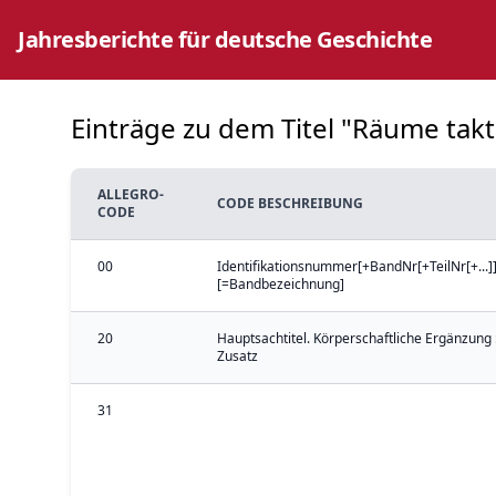
Jahresberichte für deutsche Geschichte
Einträge zu dem Titel "Räume takti
ALLEGRO-
CODE BESCHREIBUNG
CODE
00
Identifikationsnummer[+BandNr[+TeilNr[+...]]
[=Bandbezeichnung]
20
Hauptsachtitel. Körperschaftliche Ergänzung 
Zusatz
31