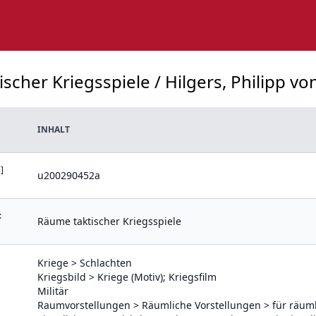
scher Kriegsspiele / Hilgers, Philipp von
INHALT
]
u200290452a
:
Räume taktischer Kriegsspiele
Kriege > Schlachten
Kriegsbild > Kriege (Motiv); Kriegsfilm
Militär
Raumvorstellungen > Räumliche Vorstellungen > für räuml