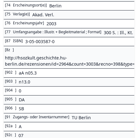
[
74
Erscheinungsort(e)
]
Berlin
[
75
Verlag(e)
]
Akad. Verl.
[
76
Erscheinungsjahr
]
2003
[
77
Umfangsangabe : Illustr. + Begleitmaterial ; Format
]
300 S. : Ill., Kt.
[
87
ISBN
]
3-05-003587-0
[
8z
]
http://hsozkult.geschichte.hu-
berlin.de/rezensionen/id=2964&count=3003&recno=398&type
[
902
]
aA n05.3
[
903
]
n13.0
[
904
]
0
[
905
]
DA
[
906
]
SB
[
91
Zugangs- oder Inventarnummer
]
TU Berlin
[
92a
]
A
[
92c
]
07