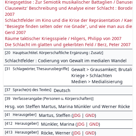
Kriegsgetöse : Zur Semiotik musikalischer Battaglien / Danuser
Clausewitz' Beschreibung und Analyse einer Schlacht : Borodino 
2007
Schlachtfelder im Kino und die Krise der Repräsentation / Kaes
"Besiegte finden selten oder nie Gnade", und wie man aus diese
Gerd 2007
Räume taktischer Kriegsspiele / Hilgers, Philipp von 2007
Die Schlacht im glatten und gekerbten Feld / Berz, Peter 2007
[
20
Hauptsachtitel. Körperschaftliche Ergänzung : Zusatz
]
Schlachtfelder : Codierung von Gewalt im medialen Wandel
[
31
Schlagwörter, Thesaurusbegriffe
]
Gewalt > Grausamkeit; Brutalitä
Kriege > Schlachten
Medien > Medialisierung
[
37
Sprache(n) des Textes
]
Deutsch
[
39
Verfasserangabe (Personen u. Körperschaften)
]
Hrsg. von Steffen Martus, Marina Münkler und Werner Röcke
[
41
Herausgeber
]
Martus, Steffen (
JDG
|
GND
)
[
412
Herausgeber
]
Münkler, Marina (
JDG
|
GND
)
[
413
Herausgeber
]
Röcke, Werner (
JDG
|
GND
)