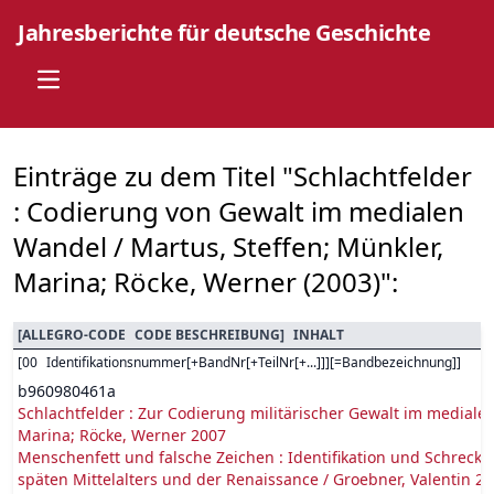
Jahresberichte für deutsche Geschichte
Open main menu
Einträge zu dem Titel "Schlachtfelder
: Codierung von Gewalt im medialen
Wandel / Martus, Steffen; Münkler,
Marina; Röcke, Werner (2003)":
[
ALLEGRO-CODE
CODE BESCHREIBUNG
]
INHALT
[
00
Identifikationsnummer[+BandNr[+TeilNr[+...]]][=Bandbezeichnung]
]
b960980461a
Schlachtfelder : Zur Codierung militärischer Gewalt im medialen
Marina; Röcke, Werner 2007
Menschenfett und falsche Zeichen : Identifikation und Schrecke
späten Mittelalters und der Renaissance / Groebner, Valentin 2