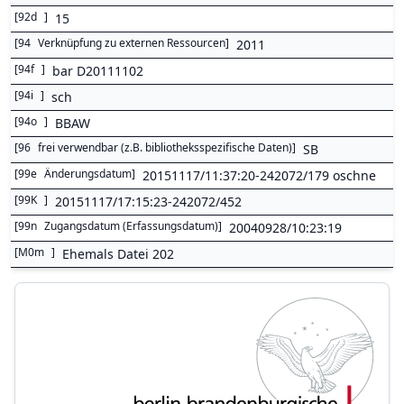
[
92d
]
15
[
94
Verknüpfung zu externen Ressourcen
]
2011
[
94f
]
bar D20111102
[
94i
]
sch
[
94o
]
BBAW
[
96
frei verwendbar (z.B. bibliotheksspezifische Daten)
]
SB
[
99e
Änderungsdatum
]
20151117/11:37:20-242072/179 oschne
[
99K
]
20151117/17:15:23-242072/452
[
99n
Zugangsdatum (Erfassungsdatum)
]
20040928/10:23:19
[
M0m
]
Ehemals Datei 202