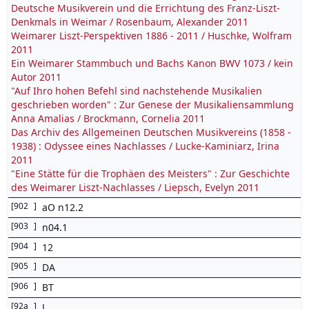
Deutsche Musikverein und die Errichtung des Franz-Liszt-
Denkmals in Weimar / Rosenbaum, Alexander 2011
Weimarer Liszt-Perspektiven 1886 - 2011 / Huschke, Wolfram
2011
Ein Weimarer Stammbuch und Bachs Kanon BWV 1073 / kein
Autor 2011
"Auf Ihro hohen Befehl sind nachstehende Musikalien
geschrieben worden" : Zur Genese der Musikaliensammlung
Anna Amalias / Brockmann, Cornelia 2011
Das Archiv des Allgemeinen Deutschen Musikvereins (1858 -
1938) : Odyssee eines Nachlasses / Lucke-Kaminiarz, Irina
2011
"Eine Stätte für die Trophäen des Meisters" : Zur Geschichte
des Weimarer Liszt-Nachlasses / Liepsch, Evelyn 2011
[
902
]
aO n12.2
[
903
]
n04.1
[
904
]
12
[
905
]
DA
[
906
]
BT
[
92a
]
J