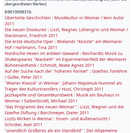
übergeordneten Werkes
]
b961009831b
Übertönte Geschichten : Musikkultur in Weimar / kein Autor
2011
Die neuen Dioskuren : Liszt, Wagner, Lohengrin und Weimar /
Dieckmann, Friedrich 2011
Die erste deutsche Oper : Wielands "Alceste" am Weimarer
Hof / Hartmann, Tina 2011
Nordische Hexen im antiken Gewand : Reichardts Musik zu
Shakespeares "Macbeth" im Experimentierfeld der Weimarer
Bühnenästhetik / Schmidt, Beate Agnes 2011
Auf der Suche nach der "höheren Formel" : Goethes Tonlehre
/ Gülke, Peter 2011
"Wiener Klassik" in Weimar : Johann Nepomuk Hummel als
Träger des Kulturtransfers / Hust, Christoph 2011
Jazzkapelle und Gesamtkunstwerk : Musik am Bauhaus in
Weimar / Siebenbrodt, Michael 2011
"das Programm des neuen Weimar" : Liszt, Wagner und die
Goethe-Stiftung / Borchmeyer, Dieter 2011
Liszts Wirken in Weimar : Innen- und Außenansicht /
Schröter, Axel 2011
"unendlich Größeres als ein Standbild" : Der Allgemeine