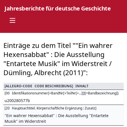
Jahresberichte für deutsche Geschichte
Open main menu
Einträge zu dem Titel ""Ein wahrer
Hexensabbat" : Die Ausstellung
"Entartete Musik" im Widerstreit /
Dümling, Albrecht (2011)":
[
ALLEGRO-CODE
CODE BESCHREIBUNG
]
INHALT
[
00
Identifikationsnummer[+BandNr[+TeilNr[+...]]][=Bandbezeichnung]
]
u200280577b
[
20
Hauptsachtitel. Körperschaftliche Ergänzung : Zusatz
]
"Ein wahrer Hexensabbat" : Die Ausstellung "Entartete
Musik" im Widerstreit