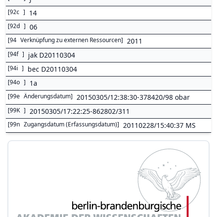
[
92c
]
14
[
92d
]
06
[
94
Verknüpfung zu externen Ressourcen
]
2011
[
94f
]
jak D20110304
[
94i
]
bec D20110304
[
94o
]
1a
[
99e
Änderungsdatum
]
20150305/12:38:30-378420/98 obar
[
99K
]
20150305/17:22:25-862802/311
[
99n
Zugangsdatum (Erfassungsdatum)
]
20110228/15:40:37 MS