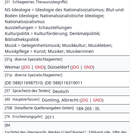
[
31
Schlagwörter, Thesaurusbegriffe
]
NS-Ideologie > Ideologie des Nationalsozialismus; Blut-und-
Boden-Ideologie; Nationalsozialistische Ideologie;
Nationalsozialismus
Ausstellungen > Schaustellungen
Kulturpolitik > Kulturförderung; Denkmalpolitik;
Bibliothekspolitik
Musik > Gelegenheitsmusik; Musikkultur; Musikleben;
Musikpflege > Kunst; Musiker; Musikerinnen
[
31g
diverse Spezialschlagwörter
]
Weimar (
JDG
|
GND
); Düsseldorf (
JDG
|
GND
)
[
31p
diverse Spezialschlagwörter
]
(DE-588)116987510; (DE-588)116319011
[
37
Sprache(n) des Textes
]
Deutsch
[
40
Hauptverfasser
]
Dümling, Albrecht (
JDG
|
GND
)
[
708
Detaillierte Quellenangaben Seiten
]
189-205 : Ill.
[
76
Erscheinungsjahr
]
2011
[
84
Sachtitel des übergeordn. Werkes [/ Verf.Name] [ ; Zählung] ode _IdNr des