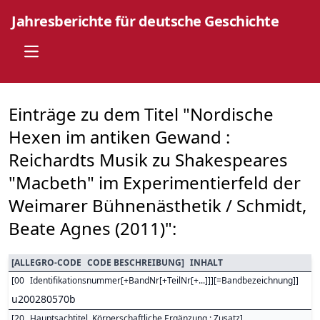
Jahresberichte für deutsche Geschichte
Open main menu
Einträge zu dem Titel "Nordische
Hexen im antiken Gewand :
Reichardts Musik zu Shakespeares
"Macbeth" im Experimentierfeld der
Weimarer Bühnenästhetik / Schmidt,
Beate Agnes (2011)":
[
ALLEGRO-CODE
CODE BESCHREIBUNG
]
INHALT
[
00
Identifikationsnummer[+BandNr[+TeilNr[+...]]][=Bandbezeichnung]
]
u200280570b
[
20
Hauptsachtitel. Körperschaftliche Ergänzung : Zusatz
]