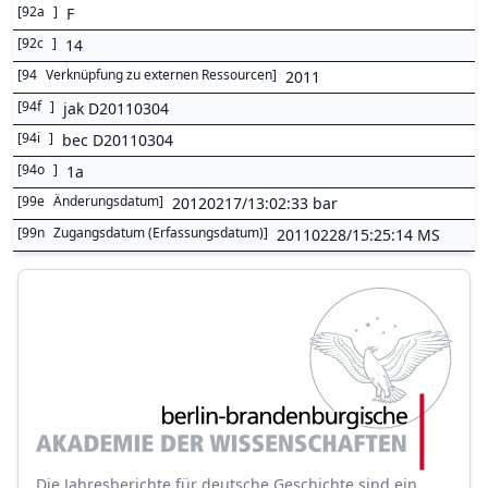
[
92a
]
F
[
92c
]
14
[
94
Verknüpfung zu externen Ressourcen
]
2011
[
94f
]
jak D20110304
[
94i
]
bec D20110304
[
94o
]
1a
[
99e
Änderungsdatum
]
20120217/13:02:33 bar
[
99n
Zugangsdatum (Erfassungsdatum)
]
20110228/15:25:14 MS
Die Jahresberichte für deutsche Geschichte sind ein