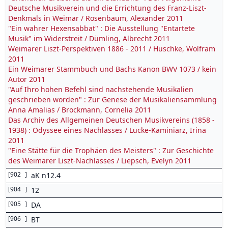
Deutsche Musikverein und die Errichtung des Franz-Liszt-
Denkmals in Weimar / Rosenbaum, Alexander 2011
"Ein wahrer Hexensabbat" : Die Ausstellung "Entartete
Musik" im Widerstreit / Dümling, Albrecht 2011
Weimarer Liszt-Perspektiven 1886 - 2011 / Huschke, Wolfram
2011
Ein Weimarer Stammbuch und Bachs Kanon BWV 1073 / kein
Autor 2011
"Auf Ihro hohen Befehl sind nachstehende Musikalien
geschrieben worden" : Zur Genese der Musikaliensammlung
Anna Amalias / Brockmann, Cornelia 2011
Das Archiv des Allgemeinen Deutschen Musikvereins (1858 -
1938) : Odyssee eines Nachlasses / Lucke-Kaminiarz, Irina
2011
"Eine Stätte für die Trophäen des Meisters" : Zur Geschichte
des Weimarer Liszt-Nachlasses / Liepsch, Evelyn 2011
[
902
]
aK n12.4
[
904
]
12
[
905
]
DA
[
906
]
BT