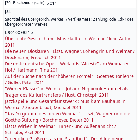
[
76
Erscheinungsjahr
]
2011
[
84
Sachtitel des übergeordn. Werkes [/ Verf.Name] [ ; Zählung] ode _IdNr des
übergeordneten Werkes
]
b961009831b
Übertönte Geschichten : Musikkultur in Weimar / kein Autor
2011
Die neuen Dioskuren : Liszt, Wagner, Lohengrin und Weimar /
Dieckmann, Friedrich 2011
Die erste deutsche Oper : Wielands "Alceste" am Weimarer
Hof / Hartmann, Tina 2011
Auf der Suche nach der "höheren Formel" : Goethes Tonlehre
/ Gülke, Peter 2011
"Wiener Klassik" in Weimar : Johann Nepomuk Hummel als
Träger des Kulturtransfers / Hust, Christoph 2011
Jazzkapelle und Gesamtkunstwerk : Musik am Bauhaus in
Weimar / Siebenbrodt, Michael 2011
"das Programm des neuen Weimar" : Liszt, Wagner und die
Goethe-Stiftung / Borchmeyer, Dieter 2011
Liszts Wirken in Weimar : Innen- und Außenansicht /
Schröter, Axel 2011
"unendlich Größeres als ein Standbild" : Der Allgemeine