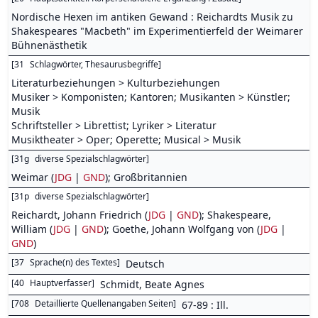
Nordische Hexen im antiken Gewand : Reichardts Musik zu
Shakespeares "Macbeth" im Experimentierfeld der Weimarer
Bühnenästhetik
[
31
Schlagwörter, Thesaurusbegriffe
]
Literaturbeziehungen > Kulturbeziehungen
Musiker > Komponisten; Kantoren; Musikanten > Künstler;
Musik
Schriftsteller > Librettist; Lyriker > Literatur
Musiktheater > Oper; Operette; Musical > Musik
[
31g
diverse Spezialschlagwörter
]
Weimar (
JDG
|
GND
); Großbritannien
[
31p
diverse Spezialschlagwörter
]
Reichardt, Johann Friedrich (
JDG
|
GND
); Shakespeare,
William (
JDG
|
GND
); Goethe, Johann Wolfgang von (
JDG
|
GND
)
[
37
Sprache(n) des Textes
]
Deutsch
[
40
Hauptverfasser
]
Schmidt, Beate Agnes
[
708
Detaillierte Quellenangaben Seiten
]
67-89 : Ill.